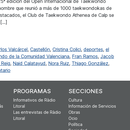
la 25ª edición del Open Internacional de Taekwondo
renombre que reunió a más de 1000 taekwondokas de
destacados, el Club de Taekwondo Athenea de Calp se
 […]
ea de Calp triunfó en L’Alcora
los Valcárcel
,
Castellón
,
Cristina Colici
,
deportes
,
el
do de la Comunidad Valenciana
,
Fran Ramos
,
Jacob
 Reig
,
Naid Calatayud
,
Nora Ruiz
,
Thiago González
,
en El Club de Taekwondo Athenea de Calp triunfó en L’
tario
PROGRAMAS
SECCIONES
Informativos de Ràdio
Cultura
ás
Litoral
Información de Servicios
Las entrevistas de Ràdio
Obras
Litoral
Ocio
Política