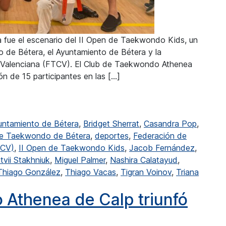
a fue el escenario del II Open de Taekwondo Kids, un
 de Bétera, el Ayuntamiento de Bétera y la
Valenciana (FTCV). El Club de Taekwondo Athenea
n de 15 participantes en las […]
nea brilla en el II Open de Taekwondo Kids
untamiento de Bétera
,
Bridget Sherrat
,
Casandra Pop
,
de Taekwondo de Bétera
,
deportes
,
Federación de
TCV)
,
II Open de Taekwondo Kids
,
Jacob Fernández
,
vii Stakhniuk
,
Miguel Palmer
,
Nashira Calatayud
,
Thiago González
,
Thiago Vacas
,
Tigran Voinov
,
Triana
 El Club de Taekwondo Athenea brilla en el II Open de Tae
 Athenea de Calp triunfó