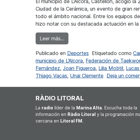
El municipio de L’Alcora, Castellón, acogió 
Ciudad de la Cerámica, un evento de gran 
todo el ámbito nacional. Entre los equipos 
hizo notar con su destacada actuación en la
from El Club de Taekwondo Athen
Leer más…
Publicado en
Deportes
Etiquetado como
Car
municipio de L’Alcora
,
Federación de Taekwon
Fernández
,
Joan Figueroa
,
Lilia Mobtil
,
Lucas
Thiago Vacas
,
Unai Clemente
Deja un comen
RÀDIO LITORAL
La
radio
líder de la
Marina Alta
. Escucha toda la
información en
Ràdio Litoral
y la programación m
cercana en
Litoral FM
.