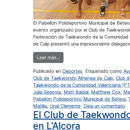
El Pabellón Polideportivo Municipal de Béter
evento organizado por el Club de Taekwondo
Federación de Taekwondo de la Comunidad 
de Calp presentó una impresionante delegació
from El Club de Taekwondo Athe
Leer más…
Publicado en
Deportes
Etiquetado como
Ay
Club de Taekwondo Athenea de Calp
,
Club 
Taekwondo de la Comunidad Valenciana (F
Julia Segovia
,
Matt Baidal
,
Matthew Cox
,
Mat
Pabellón Polideportivo Municipal de Bétera
,
en
Matilla
,
Unai Clemente
Deja un comentario
El Club de Taekwondo
en L’Alcora