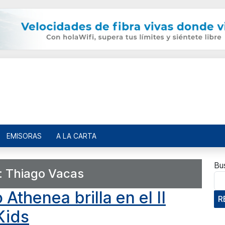
EMISORAS
A LA CARTA
Bu
:
Thiago Vacas
thenea brilla en el II
R
Kids