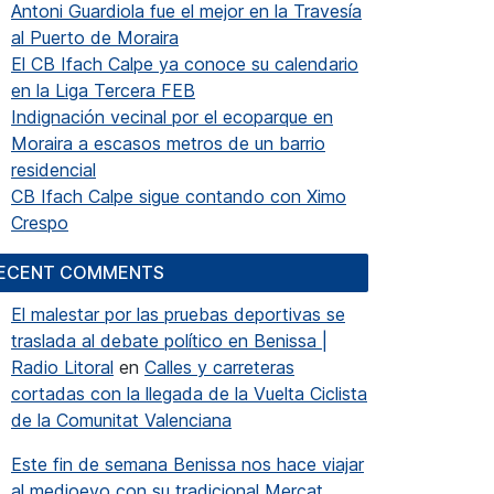
Antoni Guardiola fue el mejor en la Travesía
al Puerto de Moraira
El CB Ifach Calpe ya conoce su calendario
en la Liga Tercera FEB
Indignación vecinal por el ecoparque en
Moraira a escasos metros de un barrio
residencial
CB Ifach Calpe sigue contando con Ximo
Crespo
ECENT COMMENTS
El malestar por las pruebas deportivas se
traslada al debate político en Benissa |
Radio Litoral
en
Calles y carreteras
cortadas con la llegada de la Vuelta Ciclista
de la Comunitat Valenciana
Este fin de semana Benissa nos hace viajar
al medioevo con su tradicional Mercat