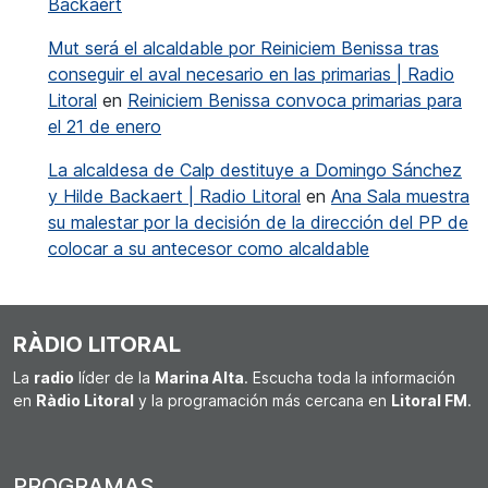
Backaert
Mut será el alcaldable por Reiniciem Benissa tras
conseguir el aval necesario en las primarias | Radio
Litoral
en
Reiniciem Benissa convoca primarias para
el 21 de enero
La alcaldesa de Calp destituye a Domingo Sánchez
y Hilde Backaert | Radio Litoral
en
Ana Sala muestra
su malestar por la decisión de la dirección del PP de
colocar a su antecesor como alcaldable
RÀDIO LITORAL
La
radio
líder de la
Marina Alta
. Escucha toda la información
en
Ràdio Litoral
y la programación más cercana en
Litoral FM
.
PROGRAMAS