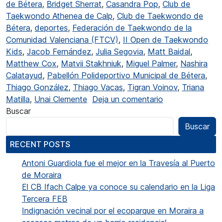
de Bétera
,
Bridget Sherrat
,
Casandra Pop
,
Club de
Taekwondo Athenea de Calp
,
Club de Taekwondo de
Bétera
,
deportes
,
Federación de Taekwondo de la
Comunidad Valenciana (FTCV)
,
II Open de Taekwondo
Kids
,
Jacob Fernández
,
Julia Segovia
,
Matt Baidal
,
Matthew Cox
,
Matvii Stakhniuk
,
Miguel Palmer
,
Nashira
Calatayud
,
Pabellón Polideportivo Municipal de Bétera
,
Thiago González
,
Thiago Vacas
,
Tigran Voinov
,
Triana
en El Club de T
Matilla
,
Unai Clemente
Deja un comentario
Buscar
Buscar
RECENT POSTS
Antoni Guardiola fue el mejor en la Travesía al Puerto
de Moraira
El CB Ifach Calpe ya conoce su calendario en la Liga
Tercera FEB
Indignación vecinal por el ecoparque en Moraira a