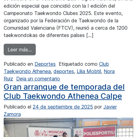
edición especial que coincidió con la I edición del
Campeonato Taekwondo Clubes 2025. Este evento,
organizado por la Federación de Taekwondo de la
Comunidad Valenciana (FTCV), reunió a cerca de 1200
taekwondokas de diferentes países […]
from Un oro y un bronce para el Club Taekwo
Leer más…
Publicado en
Deportes
Etiquetado como
Club
Taekwondo Athenea
,
deportes
,
Lilia Mobtil
,
Nora
en Un oro y un bronce para el Cl
Ruiz
Deja un comentario
Gran arranque de temporada del
Club Taekwondo Athenea Calpe
Publicado el
24 de septiembre de 2025
por
Javier
Zamora