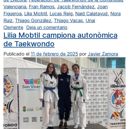
Valenciana
,
Fran Ramos
,
Jacob Fernández
,
Joan
Figueroa
,
Lilia Mobtil
,
Lucas Reig
,
Naid Calatayud
,
Nora
Ruiz
,
Thiago González
,
Thiago Vacas
,
Unai
en El Club de Taekwondo Athe
Clemente
Deja un comentario
Lilia Mobtil campiona autonòmica
de Taekwondo
Publicado el
11 de febrero de 2025
por
Javier Zamora