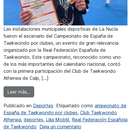
Las instalaciones municipales deportivas de La Nucía
fueron el escenario del Campeonato de España de
Taekwondo por clubes, un evento de gran relevancia
organizado por la Real Federación Española de
Taekwondo. Este campeonato, reconocido como uno
de los más importantes del calendario nacional, contó
con la primera participación del Club de Taekwondo
Athenea de Calp, […]
from Lilia Mobtil se cuelga el bronce en el Nac
Leer más…
Publicado en
Deportes
Etiquetado como
ampeonato de
España de Taekwondo por clubes
,
Club Taekwondo
Athenea
,
deportes
,
Lilia Mobtil
,
Real Federación Española
en Lilia Mobtil se cuel
de Taekwondo
Deja un comentario