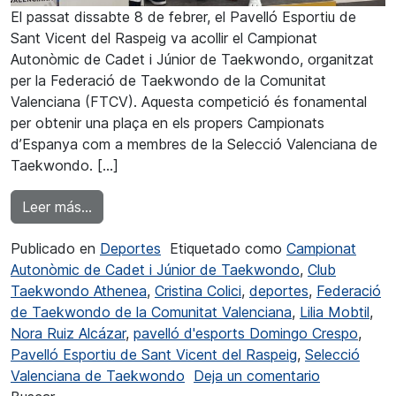
El passat dissabte 8 de febrer, el Pavelló Esportiu de
Sant Vicent del Raspeig va acollir el Campionat
Autonòmic de Cadet i Júnior de Taekwondo, organitzat
per la Federació de Taekwondo de la Comunitat
Valenciana (FTCV). Aquesta competició és fonamental
per obtenir una plaça en els propers Campionats
d’Espanya com a membres de la Selecció Valenciana de
Taekwondo. […]
from Lilia Mobtil campiona autonòmica de T
Leer más…
Publicado en
Deportes
Etiquetado como
Campionat
Autonòmic de Cadet i Júnior de Taekwondo
,
Club
Taekwondo Athenea
,
Cristina Colici
,
deportes
,
Federació
de Taekwondo de la Comunitat Valenciana
,
Lilia Mobtil
,
Nora Ruiz Alcázar
,
pavelló d'esports Domingo Crespo
,
Pavelló Esportiu de Sant Vicent del Raspeig
,
Selecció
en Lilia M
Valenciana de Taekwondo
Deja un comentario