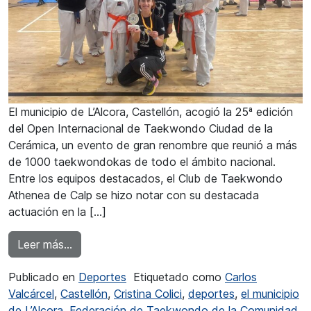
El municipio de L’Alcora, Castellón, acogió la 25ª edición
del Open Internacional de Taekwondo Ciudad de la
Cerámica, un evento de gran renombre que reunió a más
de 1000 taekwondokas de todo el ámbito nacional.
Entre los equipos destacados, el Club de Taekwondo
Athenea de Calp se hizo notar con su destacada
actuación en la […]
from El Club de Taekwondo Athenea de Calp tr
Leer más…
Publicado en
Deportes
Etiquetado como
Carlos
Valcárcel
,
Castellón
,
Cristina Colici
,
deportes
,
el municipio
de L’Alcora
,
Federación de Taekwondo de la Comunidad