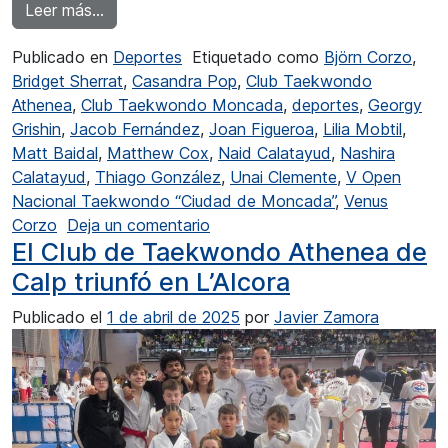
from Gran arranque de temporada del Club T
Leer más…
Publicado en
Deportes
Etiquetado como
Björn Corzo
,
Bridget Sherrat
,
Casandra Pop
,
Club Taekwondo
Athenea
,
Club Taekwondo Moncada
,
deportes
,
Georgy
Grishin
,
Jacob Fernández
,
Joan Figueroa
,
Lilia Mobtil
,
Matt Baidal
,
Matthew Cox
,
Naid Calatayud
,
Nashira
Calatayud
,
Thiago González
,
Unai Clemente
,
V Open
Nacional Taekwondo “Ciudad de Moncada”
,
Venus
en Gran arranque de temporada
Corzo
Deja un comentario
El Club de Taekwondo Athenea de
Calp triunfó en L’Alcora
Publicado el
1 de abril de 2025
por
Javier Zamora