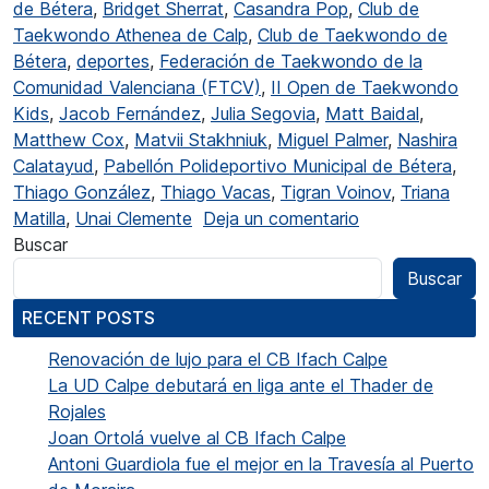
de Bétera
,
Bridget Sherrat
,
Casandra Pop
,
Club de
Taekwondo Athenea de Calp
,
Club de Taekwondo de
Bétera
,
deportes
,
Federación de Taekwondo de la
Comunidad Valenciana (FTCV)
,
II Open de Taekwondo
Kids
,
Jacob Fernández
,
Julia Segovia
,
Matt Baidal
,
Matthew Cox
,
Matvii Stakhniuk
,
Miguel Palmer
,
Nashira
Calatayud
,
Pabellón Polideportivo Municipal de Bétera
,
Thiago González
,
Thiago Vacas
,
Tigran Voinov
,
Triana
en El Club de T
Matilla
,
Unai Clemente
Deja un comentario
Buscar
Buscar
RECENT POSTS
Renovación de lujo para el CB Ifach Calpe
La UD Calpe debutará en liga ante el Thader de
Rojales
Joan Ortolá vuelve al CB Ifach Calpe
Antoni Guardiola fue el mejor en la Travesía al Puerto