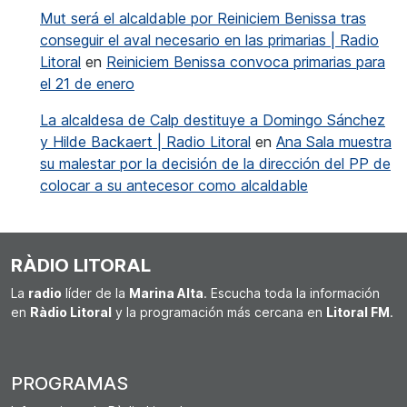
Mut será el alcaldable por Reiniciem Benissa tras
conseguir el aval necesario en las primarias | Radio
Litoral
en
Reiniciem Benissa convoca primarias para
el 21 de enero
La alcaldesa de Calp destituye a Domingo Sánchez
y Hilde Backaert | Radio Litoral
en
Ana Sala muestra
su malestar por la decisión de la dirección del PP de
colocar a su antecesor como alcaldable
RÀDIO LITORAL
La
radio
líder de la
Marina Alta
. Escucha toda la información
en
Ràdio Litoral
y la programación más cercana en
Litoral FM
.
PROGRAMAS