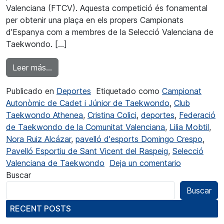
Valenciana (FTCV). Aquesta competició és fonamental
per obtenir una plaça en els propers Campionats
d’Espanya com a membres de la Selecció Valenciana de
Taekwondo. […]
from Lilia Mobtil campiona autonòmica de T
Leer más…
Publicado en
Deportes
Etiquetado como
Campionat
Autonòmic de Cadet i Júnior de Taekwondo
,
Club
Taekwondo Athenea
,
Cristina Colici
,
deportes
,
Federació
de Taekwondo de la Comunitat Valenciana
,
Lilia Mobtil
,
Nora Ruiz Alcázar
,
pavelló d'esports Domingo Crespo
,
Pavelló Esportiu de Sant Vicent del Raspeig
,
Selecció
en Lilia M
Valenciana de Taekwondo
Deja un comentario
Buscar
Buscar
RECENT POSTS