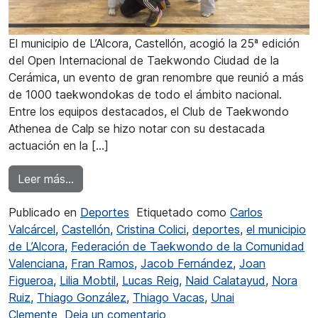
El municipio de L’Alcora, Castellón, acogió la 25ª edición
del Open Internacional de Taekwondo Ciudad de la
Cerámica, un evento de gran renombre que reunió a más
de 1000 taekwondokas de todo el ámbito nacional.
Entre los equipos destacados, el Club de Taekwondo
Athenea de Calp se hizo notar con su destacada
actuación en la […]
from El Club de Taekwondo Athenea de Calp tr
Leer más…
Publicado en
Deportes
Etiquetado como
Carlos
Valcárcel
,
Castellón
,
Cristina Colici
,
deportes
,
el municipio
de L’Alcora
,
Federación de Taekwondo de la Comunidad
Valenciana
,
Fran Ramos
,
Jacob Fernández
,
Joan
Figueroa
,
Lilia Mobtil
,
Lucas Reig
,
Naid Calatayud
,
Nora
Ruiz
,
Thiago González
,
Thiago Vacas
,
Unai
en El Club de Taekwondo Athe
Clemente
Deja un comentario