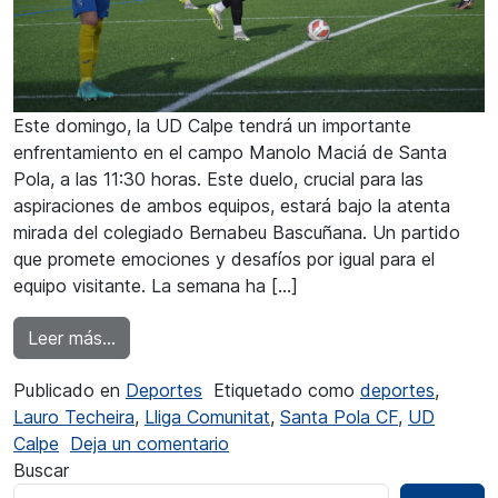
Este domingo, la UD Calpe tendrá un importante
enfrentamiento en el campo Manolo Maciá de Santa
Pola, a las 11:30 horas. Este duelo, crucial para las
aspiraciones de ambos equipos, estará bajo la atenta
mirada del colegiado Bernabeu Bascuñana. Un partido
que promete emociones y desafíos por igual para el
equipo visitante. La semana ha […]
from UD Calpe se prepara para el desafío en S
Leer más…
Publicado en
Deportes
Etiquetado como
deportes
,
Lauro Techeira
,
Lliga Comunitat
,
Santa Pola CF
,
UD
en UD Calpe se prepara para el 
Calpe
Deja un comentario
Buscar