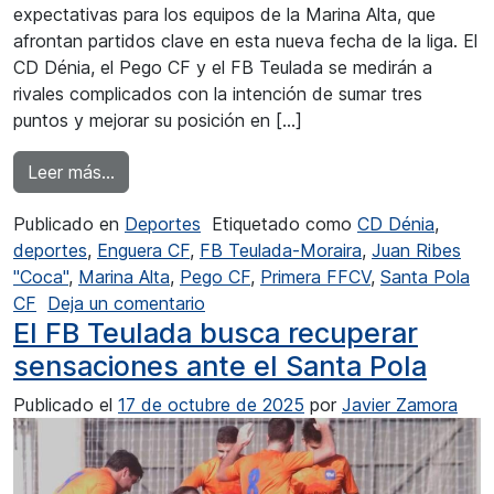
expectativas para los equipos de la Marina Alta, que
afrontan partidos clave en esta nueva fecha de la liga. El
CD Dénia, el Pego CF y el FB Teulada se medirán a
rivales complicados con la intención de sumar tres
puntos y mejorar su posición en […]
from El FB Teulada a romper su mala racha
Leer más…
Publicado en
Deportes
Etiquetado como
CD Dénia
,
deportes
,
Enguera CF
,
FB Teulada-Moraira
,
Juan Ribes
"Coca"
,
Marina Alta
,
Pego CF
,
Primera FFCV
,
Santa Pola
en El FB Teulada a romper su mala 
CF
Deja un comentario
El FB Teulada busca recuperar
sensaciones ante el Santa Pola
Publicado el
17 de octubre de 2025
por
Javier Zamora