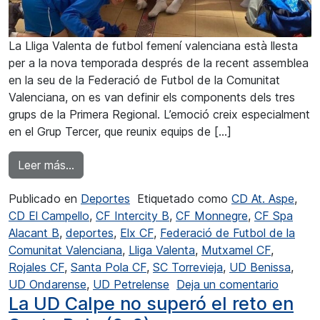
La Lliga Valenta de futbol femení valenciana està llesta
per a la nova temporada després de la recent assemblea
en la seu de la Federació de Futbol de la Comunitat
Valenciana, on es van definir els components dels tres
grups de la Primera Regional. L’emoció creix especialment
en el Grup Tercer, que reunix equips de […]
from UD Benissa i UD Ondarense es veuen les 
Leer más…
Publicado en
Deportes
Etiquetado como
CD At. Aspe
,
CD El Campello
,
CF Intercity B
,
CF Monnegre
,
CF Spa
Alacant B
,
deportes
,
Elx CF
,
Federació de Futbol de la
Comunitat Valenciana
,
Lliga Valenta
,
Mutxamel CF
,
Rojales CF
,
Santa Pola CF
,
SC Torrevieja
,
UD Benissa
,
en UD B
UD Ondarense
,
UD Petrelense
Deja un comentario
La UD Calpe no superó el reto en