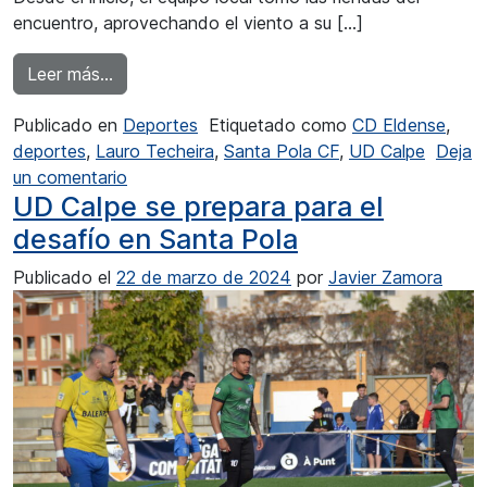
encuentro, aprovechando el viento a su […]
from La UD Calpe no superó el reto en Santa P
Leer más…
Publicado en
Deportes
Etiquetado como
CD Eldense
,
deportes
,
Lauro Techeira
,
Santa Pola CF
,
UD Calpe
Deja
en La UD Calpe no superó el reto en Santa P
un comentario
UD Calpe se prepara para el
desafío en Santa Pola
Publicado el
22 de marzo de 2024
por
Javier Zamora