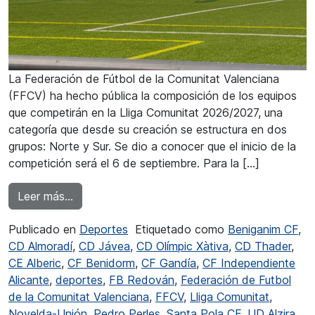
La Federación de Fútbol de la Comunitat Valenciana
(FFCV) ha hecho pública la composición de los equipos
que competirán en la Lliga Comunitat 2026/2027, una
categoría que desde su creación se estructura en dos
grupos: Norte y Sur. Se dio a conocer que el inicio de la
competición será el 6 de septiembre. Para la […]
from Rivales poderosos para la UD Calpe y el
Leer más…
Publicado en
Deportes
Etiquetado como
Beniganim CF
,
CD Almoradí
,
CD Jávea
,
CD Olímpic Xàtiva
,
CD Thader
,
CE Alberic
,
CF Benidorm
,
CF Gandía
,
CF Independiente
Alicante
,
deportes
,
FB Redován
,
Federación de Futbol
de la Comunitat Valenciana
,
FFCV
,
Lliga Comunitat
,
Novelda-Unión
,
Pedro Perles
,
Santa Pola CF
,
UD Alzira
,