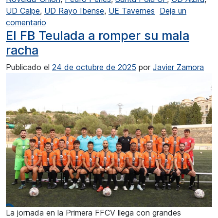
UD Calpe
,
UD Rayo Ibense
,
UE Tavernes
Deja un
en Rivales poderosos para la UD Calpe y el CD
comentario
El FB Teulada a romper su mala
racha
Publicado el
24 de octubre de 2025
por
Javier Zamora
La jornada en la Primera FFCV llega con grandes