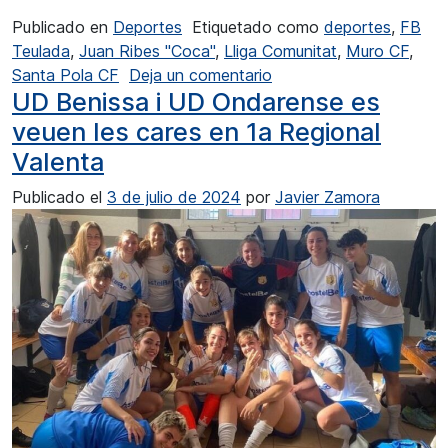
Publicado en
Deportes
Etiquetado como
deportes
,
FB
Teulada
,
Juan Ribes "Coca"
,
Lliga Comunitat
,
Muro CF
,
en El FB Teulada busca 
Santa Pola CF
Deja un comentario
UD Benissa i UD Ondarense es
veuen les cares en 1a Regional
Valenta
Publicado el
3 de julio de 2024
por
Javier Zamora