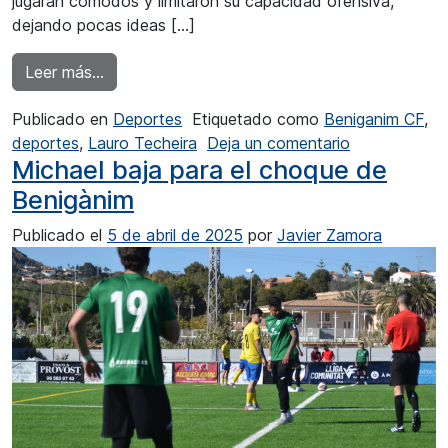
jugaran cómodos y limitaron su capacidad ofensiva,
dejando pocas ideas […]
from El Benigànim superó a la UD Calpe
Leer más…
Publicado en
Deportes
Etiquetado como
Beniganim CF
,
en El Benigà
deportes
,
Lauro Techeira
Deja un comentario
Michael baja para el choque de
Benigànim
Publicado el
5 de abril de 2025
por
Javier Zamora