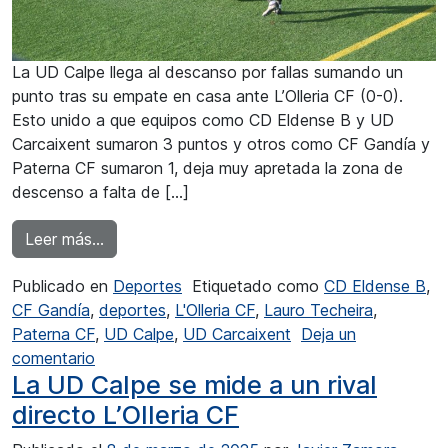
La UD Calpe llega al descanso por fallas sumando un
punto tras su empate en casa ante L’Olleria CF (0-0).
Esto unido a que equipos como CD Eldense B y UD
Carcaixent sumaron 3 puntos y otros como CF Gandía y
Paterna CF sumaron 1, deja muy apretada la zona de
descenso a falta de […]
from Igualdad máxima entre UD Calpe y L’Oller
Leer más…
Publicado en
Deportes
Etiquetado como
CD Eldense B
,
CF Gandía
,
deportes
,
L'Olleria CF
,
Lauro Techeira
,
Paterna CF
,
UD Calpe
,
UD Carcaixent
Deja un
en Igualdad máxima entre UD Calpe y L’Olleria 
comentario
La UD Calpe se mide a un rival
directo L’Olleria CF