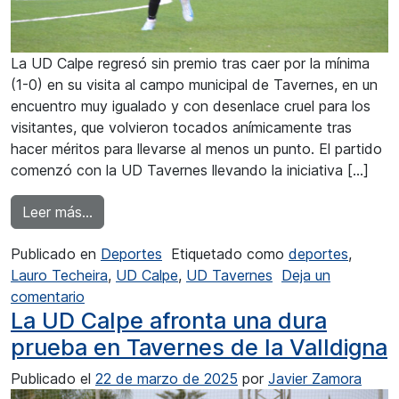
La UD Calpe regresó sin premio tras caer por la mínima
(1-0) en su visita al campo municipal de Tavernes, en un
encuentro muy igualado y con desenlace cruel para los
visitantes, que volvieron tocados anímicamente tras
hacer méritos para llevarse al menos un punto. El partido
comenzó con la UD Tavernes llevando la iniciativa […]
from Derrota de la UD Calpe en Tavernes
Leer más…
Publicado en
Deportes
Etiquetado como
deportes
,
Lauro Techeira
,
UD Calpe
,
UD Tavernes
Deja un
en Derrota de la UD Calpe en Tavernes
comentario
La UD Calpe afronta una dura
prueba en Tavernes de la Valldigna
Publicado el
22 de marzo de 2025
por
Javier Zamora