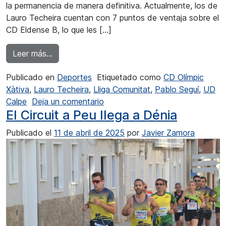
la permanencia de manera definitiva. Actualmente, los de
Lauro Techeira cuentan con 7 puntos de ventaja sobre el
CD Eldense B, lo que les […]
from La UD Calpe a sumar puntos ante el CD O
Leer más…
Publicado en
Deportes
Etiquetado como
CD Olímpic
Xàtiva
,
Lauro Techeira
,
Lliga Comunitat
,
Pablo Seguí
,
UD
en La UD Calpe a sumar puntos a
Calpe
Deja un comentario
El Circuit a Peu llega a Dénia
Publicado el
11 de abril de 2025
por
Javier Zamora