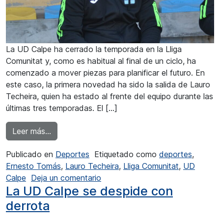
La UD Calpe ha cerrado la temporada en la Lliga
Comunitat y, como es habitual al final de un ciclo, ha
comenzado a mover piezas para planificar el futuro. En
este caso, la primera novedad ha sido la salida de Lauro
Techeira, quien ha estado al frente del equipo durante las
últimas tres temporadas. El […]
from La UD Calpe y Lauro Techeira separan s
Leer más…
Publicado en
Deportes
Etiquetado como
deportes
,
Ernesto Tomás
,
Lauro Techeira
,
Lliga Comunitat
,
UD
en La UD Calpe y Lauro Techeir
Calpe
Deja un comentario
La UD Calpe se despide con
derrota