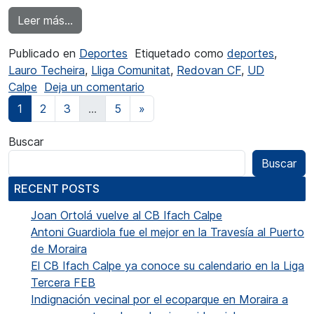
from La UD Calpe busca a Redován una nova v
Leer más…
Publicado en
Deportes
Etiquetado como
deportes
,
Lauro Techeira
,
Lliga Comunitat
,
Redovan CF
,
UD
en La UD Calpe busca a Redován
Calpe
Deja un comentario
Navegación de entradas
1
2
3
…
5
»
Buscar
Buscar
RECENT POSTS
Joan Ortolá vuelve al CB Ifach Calpe
Antoni Guardiola fue el mejor en la Travesía al Puerto
de Moraira
El CB Ifach Calpe ya conoce su calendario en la Liga
Tercera FEB
Indignación vecinal por el ecoparque en Moraira a