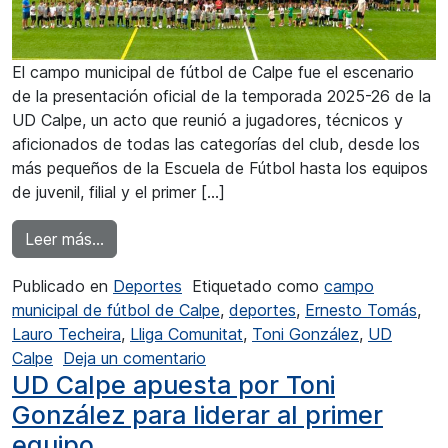
El campo municipal de fútbol de Calpe fue el escenario
de la presentación oficial de la temporada 2025-26 de la
UD Calpe, un acto que reunió a jugadores, técnicos y
aficionados de todas las categorías del club, desde los
más pequeños de la Escuela de Fútbol hasta los equipos
de juvenil, filial y el primer […]
from La UD Calpe presentó su proyecto depor
Leer más…
Publicado en
Deportes
Etiquetado como
campo
municipal de fútbol de Calpe
,
deportes
,
Ernesto Tomás
,
Lauro Techeira
,
Lliga Comunitat
,
Toni González
,
UD
en La UD Calpe presentó su pro
Calpe
Deja un comentario
UD Calpe apuesta por Toni
González para liderar al primer
equipo