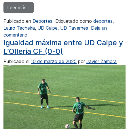
from La UD Calpe afronta una dura prueba en T
Leer más…
Publicado en
Deportes
Etiquetado como
deportes
,
Lauro Techeira
,
UD Calpe
,
UD Tavernes
Deja un
en La UD Calpe afronta una dura prueba en Tave
comentario
Igualdad máxima entre UD Calpe y
L’Olleria CF (0-0)
Publicado el
10 de marzo de 2025
por
Javier Zamora