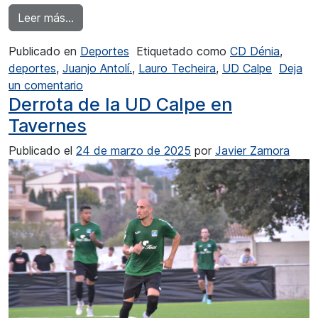
from Máxima expectación para el derbi: UD C
Leer más…
Publicado en
Deportes
Etiquetado como
CD Dénia
,
deportes
,
Juanjo Antolí.
,
Lauro Techeira
,
UD Calpe
Deja
en Máxima expectación para el derbi: UD C
un comentario
Derrota de la UD Calpe en
Tavernes
Publicado el
24 de marzo de 2025
por
Javier Zamora