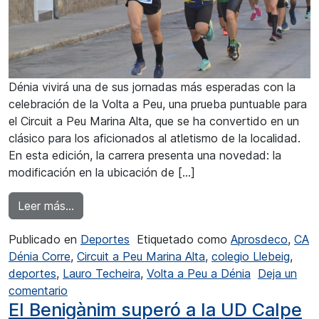
Dénia vivirá una de sus jornadas más esperadas con la
celebración de la Volta a Peu, una prueba puntuable para
el Circuit a Peu Marina Alta, que se ha convertido en un
clásico para los aficionados al atletismo de la localidad.
En esta edición, la carrera presenta una novedad: la
modificación en la ubicación de […]
from El Circuit a Peu llega a Dénia
Leer más…
Publicado en
Deportes
Etiquetado como
Aprosdeco
,
CA
Dénia Corre
,
Circuit a Peu Marina Alta
,
colegio Llebeig
,
deportes
,
Lauro Techeira
,
Volta a Peu a Dénia
Deja un
en El Circuit a Peu llega a Dénia
comentario
El Benigànim superó a la UD Calpe