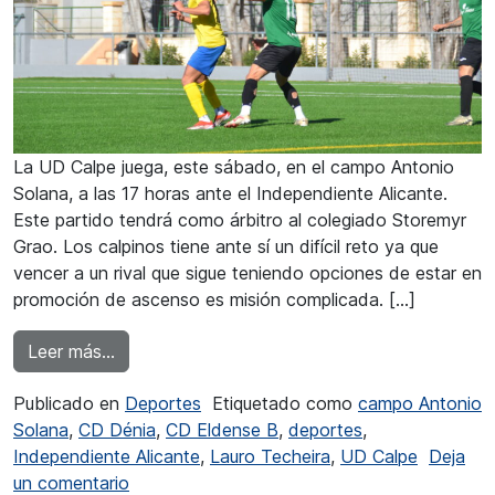
La UD Calpe juega, este sábado, en el campo Antonio
Solana, a las 17 horas ante el Independiente Alicante.
Este partido tendrá como árbitro al colegiado Storemyr
Grao. Los calpinos tiene ante sí un difícil reto ya que
vencer a un rival que sigue teniendo opciones de estar en
promoción de ascenso es misión complicada. […]
from La UD Calpe aborda su primera final
Leer más…
Publicado en
Deportes
Etiquetado como
campo Antonio
Solana
,
CD Dénia
,
CD Eldense B
,
deportes
,
Independiente Alicante
,
Lauro Techeira
,
UD Calpe
Deja
en La UD Calpe aborda su primera final
un comentario