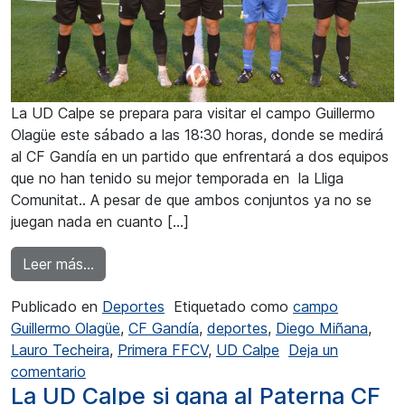
La UD Calpe se prepara para visitar el campo Guillermo
Olagüe este sábado a las 18:30 horas, donde se medirá
al CF Gandía en un partido que enfrentará a dos equipos
que no han tenido su mejor temporada en la Lliga
Comunitat.. A pesar de que ambos conjuntos ya no se
juegan nada en cuanto […]
from CF Gandía-UD Calpe un partido descafe
Leer más…
Publicado en
Deportes
Etiquetado como
campo
Guillermo Olagüe
,
CF Gandía
,
deportes
,
Diego Miñana
,
Lauro Techeira
,
Primera FFCV
,
UD Calpe
Deja un
en CF Gandía-UD Calpe un partido descafeina
comentario
La UD Calpe si gana al Paterna CF