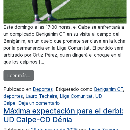
Este domingo a las 17:30 horas, el Calpe se enfrentará a
un complicado Benigànim CF en su visita al campo del
Benigànim, en un duelo que promete ser clave en la lucha
por la permanencia en la Lliga Comunitat. El partido será
arbitrado por Ortiz Pérez, quien dirigerá el choque en el
que los calpinos […]
from Michael baja para el choque de Benigàni
Leer más…
Publicado en
Deportes
Etiquetado como
Beniganim CF
,
deportes
,
Lauro Techeira
,
Lliga Comunitat
,
UD
en Michael baja para el choque 
Calpe
Deja un comentario
Máxima expectación para el derbi:
UD Calpe-CD Dénia
Publicado el
29 de marzo de 2025
por
Javier Zamora