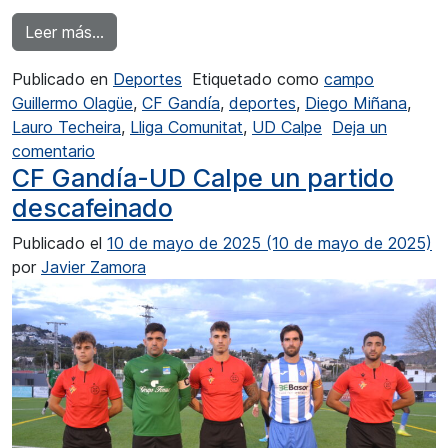
from La UD Calpe se despide con derrota
Leer más…
Publicado en
Deportes
Etiquetado como
campo
Guillermo Olagüe
,
CF Gandía
,
deportes
,
Diego Miñana
,
Lauro Techeira
,
Lliga Comunitat
,
UD Calpe
Deja un
en La UD Calpe se despide con derrota
comentario
CF Gandía-UD Calpe un partido
descafeinado
Publicado el
10 de mayo de 2025
(10 de mayo de 2025)
por
Javier Zamora