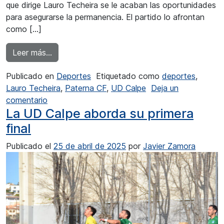
que dirige Lauro Techeira se le acaban las oportunidades
para asegurarse la permanencia. El partido lo afrontan
como […]
from La UD Calpe si gana al Paterna CF se sal
Leer más…
Publicado en
Deportes
Etiquetado como
deportes
,
Lauro Techeira
,
Paterna CF
,
UD Calpe
Deja un
en La UD Calpe si gana al Paterna CF se salva
comentario
La UD Calpe aborda su primera
final
Publicado el
25 de abril de 2025
por
Javier Zamora