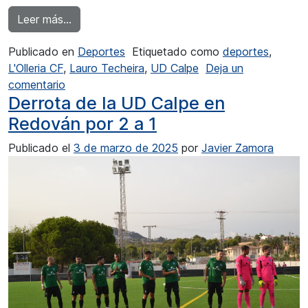
from La UD Calpe se mide a un rival directo L’O
Leer más…
Publicado en
Deportes
Etiquetado como
deportes
,
L'Olleria CF
,
Lauro Techeira
,
UD Calpe
Deja un
en La UD Calpe se mide a un rival directo L’Olle
comentario
Derrota de la UD Calpe en
Redován por 2 a 1
Publicado el
3 de marzo de 2025
por
Javier Zamora