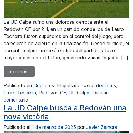
La UD Calpe sufrió una dolorosa derrota ante el
Redován CF por 2-1, en un partido donde los de Lauro
Techeira fueron superiores en el control del juego, pero
carecieron de acierto en la finalización. Desde el inicio, el
conjunto calpino manejó el ritmo del partido y tuvo
mayor posesión del balón, generando varias llegadas […]
from Derrota de la UD Calpe en Redován por 2
Leer más…
Publicado en
Deportes
Etiquetado como
deportes
,
Lauro Techeira
,
Redovan CF
,
UD Calpe
Deja un
en Derrota de la UD Calpe en Redován por 2 a 
comentario
La UD Calpe busca a Redován una
nova victòria
Publicado el
1 de marzo de 2025
por
Javier Zamora