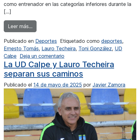
como entrenador en las categorías inferiores durante la
[…]
from UD Calpe apuesta por Toni González para 
Leer más…
Publicado en
Deportes
Etiquetado como
deportes
,
Ernesto Tomás
,
Lauro Techeira
,
Toni González
,
UD
en UD Calpe apuesta por Toni Gon
Calpe
Deja un comentario
La UD Calpe y Lauro Techeira
separan sus caminos
Publicado el
14 de mayo de 2025
por
Javier Zamora