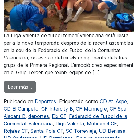
La Lliga Valenta de futbol femení valenciana està llesta
per a la nova temporada després de la recent assemblea
en la seu de la Federació de Futbol de la Comunitat
Valenciana, on es van definir els components dels tres
grups de la Primera Regional. L’emoció creix especialment
en el Grup Tercer, que reunix equips de […]
from UD Benissa i UD Ondarense es veuen les 
Leer más…
Publicado en
Deportes
Etiquetado como
CD At. Aspe
,
CD El Campello
,
CF Intercity B
,
CF Monnegre
,
CF Spa
Alacant B
,
deportes
,
Elx CF
,
Federació de Futbol de la
Comunitat Valenciana
,
Lliga Valenta
,
Mutxamel CF
,
Rojales CF
,
Santa Pola CF
,
SC Torrevieja
,
UD Benissa
,
en UD B