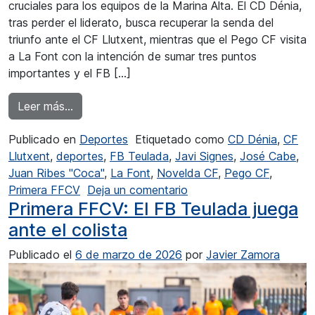
cruciales para los equipos de la Marina Alta. El CD Dénia,
tras perder el liderato, busca recuperar la senda del
triunfo ante el CF Llutxent, mientras que el Pego CF visita
a La Font con la intención de sumar tres puntos
importantes y el FB […]
from El FB Teulada recibe al líder Novelda CF
Leer más…
Publicado en
Deportes
Etiquetado como
CD Dénia
,
CF
Llutxent
,
deportes
,
FB Teulada
,
Javi Signes
,
José Cabe
,
Juan Ribes "Coca"
,
La Font
,
Novelda CF
,
Pego CF
,
en El FB Teulada recibe 
Primera FFCV
Deja un comentario
Primera FFCV: El FB Teulada juega
ante el colista
Publicado el
6 de marzo de 2026
por
Javier Zamora