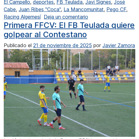
El Campello
,
deportes
,
FB Teulada
,
Javi Signes
,
José
Cabe
,
Juan Ribes "Coca"
,
La Mancomunitat
,
Pego CF
,
en El FB Teulada busc
Racing Algemesí
Deja un comentario
Primera FFCV: El FB Teulada quiere
golpear al Contestano
Publicado el
21 de noviembre de 2025
por
Javier Zamora