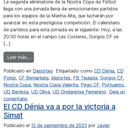
La segunda eliminatoria de la Nostra Copa de Fútbol
llega con una jornada llena de emocionantes partidos
para los equipos de la Marina Alta, que lucharán por
avanzar en esta prestigiosa competición. El calendario
de partidos para esta jornada es el siguiente: Hoy, a las
20:30 horas en el campo Les Costeres, Gorgos CF se
[…]
from Gorgos CF y UD Benissa partido de la N
Leer más…
Publicado en
Deportes
Etiquetado como
CD Dénia
,
CD
Polop
,
CF Beniarbeig
,
deportes
,
FB Teulada
,
Gorgos CF
,
Nostra Copa
,
Nostra Copa Valenta
,
Pego CF
,
Portuarios
,
UD Benissa
,
UD Oliva
,
UD Ondarense Femenino
Deja un
en Gorgos CF y UD Benissa partido de la Nost
comentario
El CD Dénia va a por la victoria a
Simat
Publicado el
12 de septiembre de 2025
por
Javier