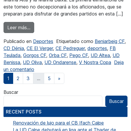
este torneo no decepcionará a los aficionados, que se
preparan para disfrutar de grandes partidos en esta […]
from Duelos comarcales llenos de rivalidad en
Leer más…
Publicado en
Deportes
Etiquetado como
Beniarbeig CF
,
CD Dénia
,
CE El Verger
,
CE Pedreguer
,
deportes
,
FB
Teulada
,
Gorgos CF
,
Orba CF
,
Pego CF
,
UD Altea
,
UD
Benissa
,
UD Oliva
,
UD Ondarense
,
V Nostra Copa
Deja
en Duelos comarcales llenos de rivalidad en
un comentario
Navegación de entradas
1
2
3
…
5
»
Buscar
Buscar
RECENT POSTS
Renovación de lujo para el CB Ifach Calpe
La UD Calpe debutará en liga ante el Thader de