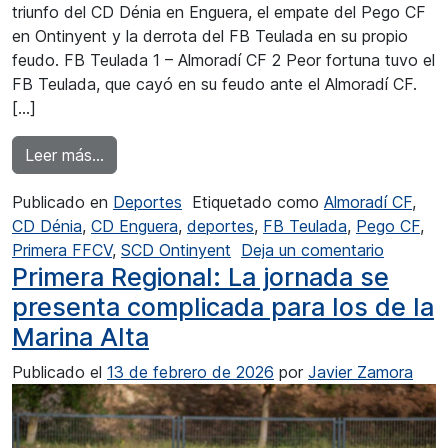
triunfo del CD Dénia en Enguera, el empate del Pego CF
en Ontinyent y la derrota del FB Teulada en su propio
feudo. FB Teulada 1 – Almoradí CF 2 Peor fortuna tuvo el
FB Teulada, que cayó en su feudo ante el Almoradí CF.
[…]
from Derrota del FB Teulada en casa
Leer más…
Publicado en
Deportes
Etiquetado como
Almoradí CF
,
CD Dénia
,
CD Enguera
,
deportes
,
FB Teulada
,
Pego CF
,
en Derro
Primera FFCV
,
SCD Ontinyent
Deja un comentario
Primera Regional: La jornada se
presenta complicada para los de la
Marina Alta
Publicado el
13 de febrero de 2026
por
Javier Zamora