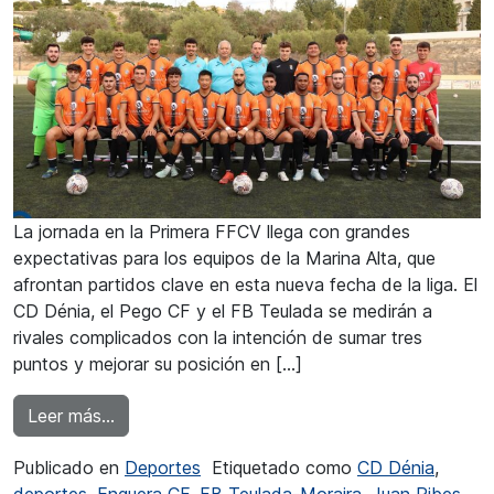
La jornada en la Primera FFCV llega con grandes
expectativas para los equipos de la Marina Alta, que
afrontan partidos clave en esta nueva fecha de la liga. El
CD Dénia, el Pego CF y el FB Teulada se medirán a
rivales complicados con la intención de sumar tres
puntos y mejorar su posición en […]
from El FB Teulada a romper su mala racha
Leer más…
Publicado en
Deportes
Etiquetado como
CD Dénia
,
deportes
,
Enguera CF
,
FB Teulada-Moraira
,
Juan Ribes