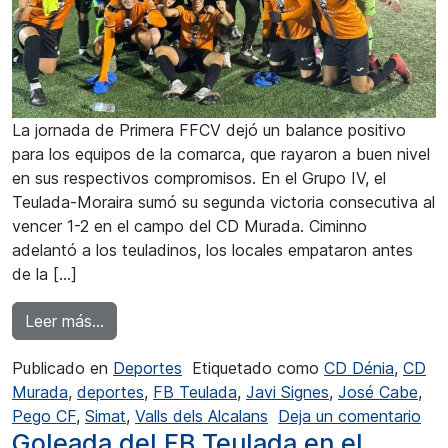
La jornada de Primera FFCV dejó un balance positivo
para los equipos de la comarca, que rayaron a buen nivel
en sus respectivos compromisos. En el Grupo IV, el
Teulada-Moraira sumó su segunda victoria consecutiva al
vencer 1-2 en el campo del CD Murada. Ciminno
adelantó a los teuladinos, los locales empataron antes
de la […]
from Buen nivel de los equipos comarcales en
Leer más…
Publicado en
Deportes
Etiquetado como
CD Dénia
,
CD
Murada
,
deportes
,
FB Teulada
,
Javi Signes
,
José Cabe
,
en 
Pego CF
,
Simat
,
Valls dels Alcalans
Deja un comentario
Goleada del FB Teulada en el