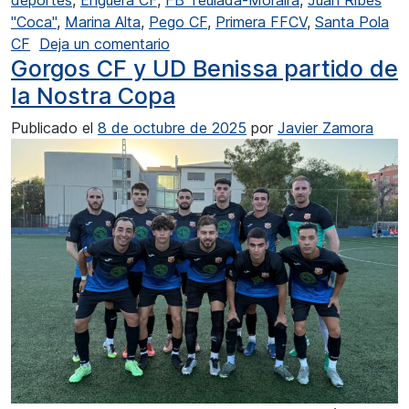
"Coca"
,
Marina Alta
,
Pego CF
,
Primera FFCV
,
Santa Pola
en El FB Teulada a romper su mala 
CF
Deja un comentario
Gorgos CF y UD Benissa partido de
la Nostra Copa
Publicado el
8 de octubre de 2025
por
Javier Zamora