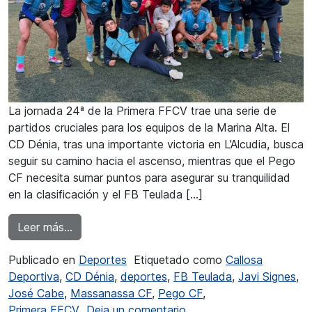
La jornada 24ª de la Primera FFCV trae una serie de
partidos cruciales para los equipos de la Marina Alta. El
CD Dénia, tras una importante victoria en L’Alcudia, busca
seguir su camino hacia el ascenso, mientras que el Pego
CF necesita sumar puntos para asegurar su tranquilidad
en la clasificación y el FB Teulada […]
from Primera FFCV: El FB Teulada pretende sor
Leer más…
Publicado en
Deportes
Etiquetado como
Callosa
Deportiva
,
CD Dénia
,
deportes
,
FB Teulada
,
Javi Signes
,
José Cabe
,
Massanassa CF
,
Pego CF
,
en Primera FFCV: El FB 
Primera FFCV
Deja un comentario