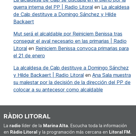
guerra interna del PP | Radio Litoral
en
La alcaldesa
de Calp destituye a Domingo Sánchez y Hilde
Backaert
Mut será el alcaldable por Reiniciem Benissa tras
conseguir el aval necesario en las primarias | Radio
Litoral
en
Reiniciem Benissa convoca primarias para
el 21 de enero
La alcaldesa de Calp destituye a Domingo Sánchez
y Hilde Backaert | Radio Litoral
en
Ana Sala muestra
su malestar por la decisión de la dirección del PP de
colocar a su antecesor como alcaldable
RÀDIO LITORAL
La
radio
líder de la
Marina Alta
. Escucha toda la información
en
Ràdio Litoral
y la programación más cercana en
Litoral FM
.