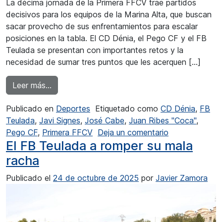
La décima jornada de la Primera FFCV trae partidos
decisivos para los equipos de la Marina Alta, que buscan
sacar provecho de sus enfrentamientos para escalar
posiciones en la tabla. El CD Dénia, el Pego CF y el FB
Teulada se presentan con importantes retos y la
necesidad de sumar tres puntos que les acerquen […]
from Primera FFCV: El FB Teulada quiere golpe
Leer más…
Publicado en
Deportes
Etiquetado como
CD Dénia
,
FB
Teulada
,
Javi Signes
,
José Cabe
,
Juan Ribes "Coca"
,
en Primera FFC
Pego CF
,
Primera FFCV
Deja un comentario
El FB Teulada a romper su mala
racha
Publicado el
24 de octubre de 2025
por
Javier Zamora