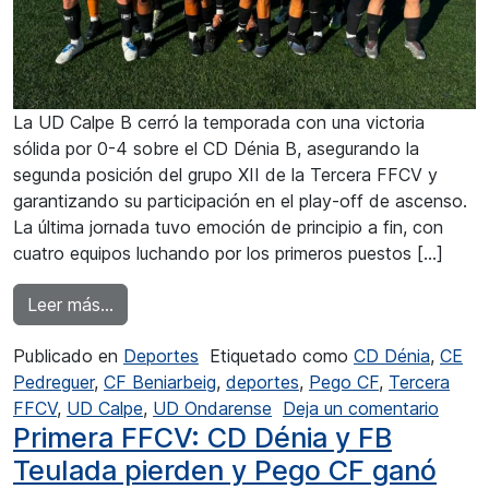
La UD Calpe B cerró la temporada con una victoria
sólida por 0-4 sobre el CD Dénia B, asegurando la
segunda posición del grupo XII de la Tercera FFCV y
garantizando su participación en el play-off de ascenso.
La última jornada tuvo emoción de principio a fin, con
cuatro equipos luchando por los primeros puestos […]
from La UD Calpe B en busca del ascenso
Leer más…
Publicado en
Deportes
Etiquetado como
CD Dénia
,
CE
Pedreguer
,
CF Beniarbeig
,
deportes
,
Pego CF
,
Tercera
en La
FFCV
,
UD Calpe
,
UD Ondarense
Deja un comentario
Primera FFCV: CD Dénia y FB
Teulada pierden y Pego CF ganó