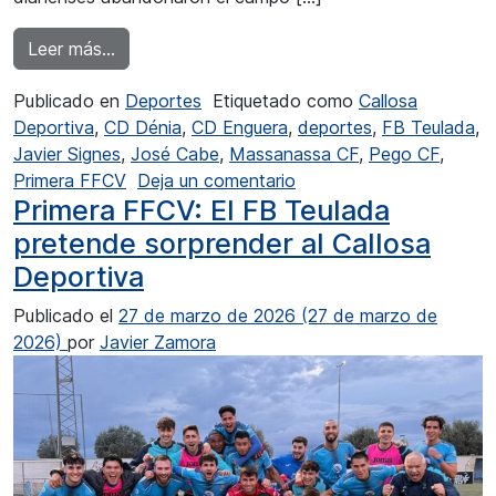
from Primera FFCV: CD Dénia y FB Teulada p
Leer más…
Publicado en
Deportes
Etiquetado como
Callosa
Deportiva
,
CD Dénia
,
CD Enguera
,
deportes
,
FB Teulada
,
Javier Signes
,
José Cabe
,
Massanassa CF
,
Pego CF
,
en Primera FFCV: CD Dé
Primera FFCV
Deja un comentario
Primera FFCV: El FB Teulada
pretende sorprender al Callosa
Deportiva
Publicado el
27 de marzo de 2026
(27 de marzo de
2026)
por
Javier Zamora