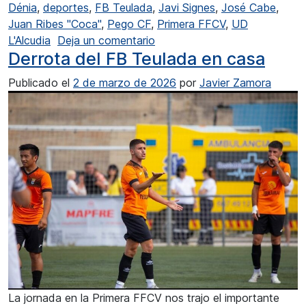
Dénia
,
deportes
,
FB Teulada
,
Javi Signes
,
José Cabe
,
Juan Ribes "Coca"
,
Pego CF
,
Primera FFCV
,
UD
en Primera FFCV: El FB Teulad
L'Alcudia
Deja un comentario
Derrota del FB Teulada en casa
Publicado el
2 de marzo de 2026
por
Javier Zamora
La jornada en la Primera FFCV nos trajo el importante