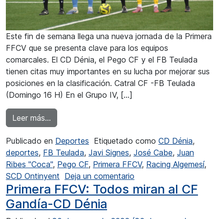
Este fin de semana llega una nueva jornada de la Primera
FFCV que se presenta clave para los equipos
comarcales. El CD Dénia, el Pego CF y el FB Teulada
tienen citas muy importantes en su lucha por mejorar sus
posiciones en la clasificación. Catral CF -FB Teulada
(Domingo 16 H) En el Grupo IV, […]
from Primera FFCV: Partidos trascendentales 
Leer más…
Publicado en
Deportes
Etiquetado como
CD Dénia
,
deportes
,
FB Teulada
,
Javi Signes
,
José Cabe
,
Juan
Ribes "Coca"
,
Pego CF
,
Primera FFCV
,
Racing Algemesí
,
en Primera FFCV: Parti
SCD Ontinyent
Deja un comentario
Primera FFCV: Todos miran al CF
Gandía-CD Dénia