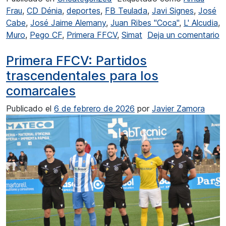
Frau
,
CD Dénia
,
deportes
,
FB Teulada
,
Javi Signes
,
José
Cabe
,
José Jaime Alemany
,
Juan Ribes "Coca"
,
L' Alcudia
,
Muro
,
Pego CF
,
Primera FFCV
,
Simat
Deja un comentario
en Primera Regional: La jornada se presenta complicada par
Primera FFCV: Partidos
trascendentales para los
comarcales
Publicado el
6 de febrero de 2026
por
Javier Zamora