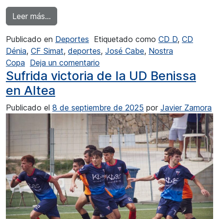
from El CD Dénia va a por la victoria a Simat
Leer más…
Publicado en
Deportes
Etiquetado como
CD D
,
CD
Dénia
,
CF Simat
,
deportes
,
José Cabe
,
Nostra
en El CD Dénia va a por la victor
Copa
Deja un comentario
Sufrida victoria de la UD Benissa
en Altea
Publicado el
8 de septiembre de 2025
por
Javier Zamora