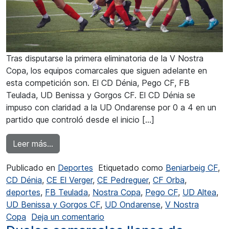
Tras disputarse la primera eliminatoria de la V Nostra
Copa, los equipos comarcales que siguen adelante en
esta competición son. El CD Dénia, Pego CF, FB
Teulada, UD Benissa y Gorgos CF. El CD Dénia se
impuso con claridad a la UD Ondarense por 0 a 4 en un
partido que controló desde el inicio […]
from Sufrida victoria de la UD Benissa en Alte
Leer más…
Publicado en
Deportes
Etiquetado como
Beniarbeig CF
,
CD Dénia
,
CE El Verger
,
CE Pedreguer
,
CF Orba
,
deportes
,
FB Teulada
,
Nostra Copa
,
Pego CF
,
UD Altea
,
UD Benissa y Gorgos CF
,
UD Ondarense
,
V Nostra
en Sufrida victoria de la UD Beni
Copa
Deja un comentario