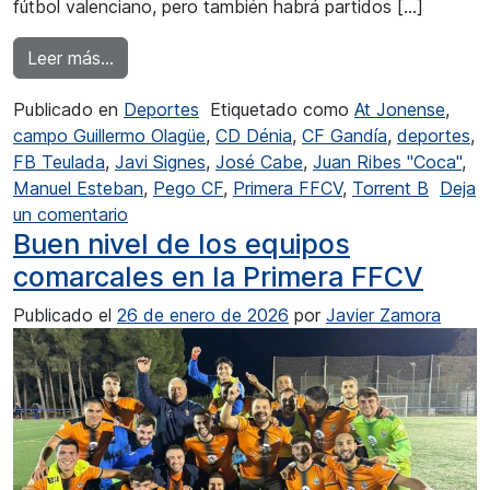
fútbol valenciano, pero también habrá partidos […]
from Primera FFCV: Todos miran al CF Gandí
Leer más…
Publicado en
Deportes
Etiquetado como
At Jonense
,
campo Guillermo Olagüe
,
CD Dénia
,
CF Gandía
,
deportes
,
FB Teulada
,
Javi Signes
,
José Cabe
,
Juan Ribes "Coca"
,
Manuel Esteban
,
Pego CF
,
Primera FFCV
,
Torrent B
Deja
en Primera FFCV: Todos miran al CF Gandía
un comentario
Buen nivel de los equipos
comarcales en la Primera FFCV
Publicado el
26 de enero de 2026
por
Javier Zamora