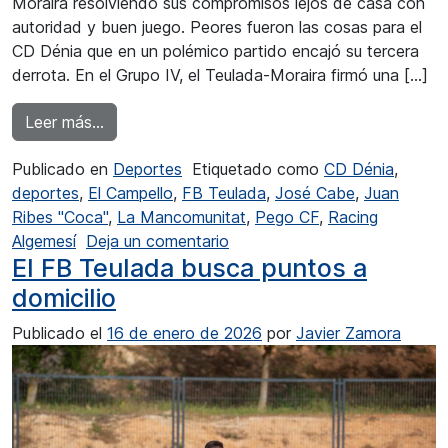
Moraira resolviendo sus compromisos lejos de casa con
autoridad y buen juego. Peores fueron las cosas para el
CD Dénia que en un polémico partido encajó su tercera
derrota. En el Grupo IV, el Teulada-Moraira firmó una […]
from Goleada del FB Teulada en el feudo de E
Leer más…
Publicado en
Deportes
Etiquetado como
CD Dénia
,
deportes
,
El Campello
,
FB Teulada
,
José Cabe
,
Juan
Ribes "Coca"
,
La Mancomunitat
,
Pego CF
,
Racing
en Goleada del FB Teulada en
Algemesí
Deja un comentario
El FB Teulada busca puntos a
domicilio
Publicado el
16 de enero de 2026
por
Javier Zamora