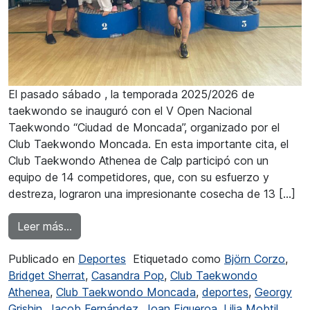
El pasado sábado , la temporada 2025/2026 de
taekwondo se inauguró con el V Open Nacional
Taekwondo “Ciudad de Moncada”, organizado por el
Club Taekwondo Moncada. En esta importante cita, el
Club Taekwondo Athenea de Calp participó con un
equipo de 14 competidores, que, con su esfuerzo y
destreza, lograron una impresionante cosecha de 13 […]
from Gran arranque de temporada del Club T
Leer más…
Publicado en
Deportes
Etiquetado como
Björn Corzo
,
Bridget Sherrat
,
Casandra Pop
,
Club Taekwondo
Athenea
,
Club Taekwondo Moncada
,
deportes
,
Georgy
Grishin
,
Jacob Fernández
,
Joan Figueroa
,
Lilia Mobtil
,