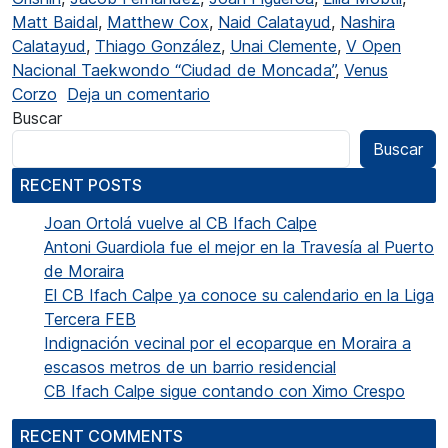
Matt Baidal
,
Matthew Cox
,
Naid Calatayud
,
Nashira
Calatayud
,
Thiago González
,
Unai Clemente
,
V Open
Nacional Taekwondo “Ciudad de Moncada”
,
Venus
en Gran arranque de temporada
Corzo
Deja un comentario
Buscar
Buscar
RECENT POSTS
Joan Ortolá vuelve al CB Ifach Calpe
Antoni Guardiola fue el mejor en la Travesía al Puerto
de Moraira
El CB Ifach Calpe ya conoce su calendario en la Liga
Tercera FEB
Indignación vecinal por el ecoparque en Moraira a
escasos metros de un barrio residencial
CB Ifach Calpe sigue contando con Ximo Crespo
RECENT COMMENTS