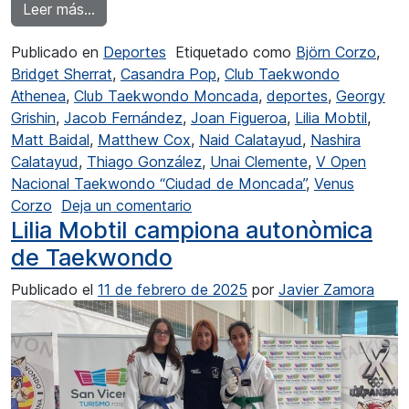
from Gran arranque de temporada del Club T
Leer más…
Publicado en
Deportes
Etiquetado como
Björn Corzo
,
Bridget Sherrat
,
Casandra Pop
,
Club Taekwondo
Athenea
,
Club Taekwondo Moncada
,
deportes
,
Georgy
Grishin
,
Jacob Fernández
,
Joan Figueroa
,
Lilia Mobtil
,
Matt Baidal
,
Matthew Cox
,
Naid Calatayud
,
Nashira
Calatayud
,
Thiago González
,
Unai Clemente
,
V Open
Nacional Taekwondo “Ciudad de Moncada”
,
Venus
en Gran arranque de temporada
Corzo
Deja un comentario
Lilia Mobtil campiona autonòmica
de Taekwondo
Publicado el
11 de febrero de 2025
por
Javier Zamora