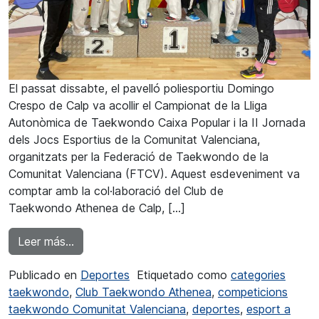
El passat dissabte, el pavelló poliesportiu Domingo
Crespo de Calp va acollir el Campionat de la Lliga
Autonòmica de Taekwondo Caixa Popular i la II Jornada
dels Jocs Esportius de la Comunitat Valenciana,
organitzats per la Federació de Taekwondo de la
Comunitat Valenciana (FTCV). Aquest esdeveniment va
comptar amb la col·laboració del Club de
Taekwondo Athenea de Calp, […]
from Grans resultats per al Club de Taekwond
Leer más…
Publicado en
Deportes
Etiquetado como
categories
taekwondo
,
Club Taekwondo Athenea
,
competicions
taekwondo Comunitat Valenciana
,
deportes
,
esport a