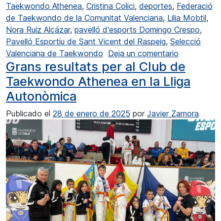
Taekwondo Athenea
,
Cristina Colici
,
deportes
,
Federació
de Taekwondo de la Comunitat Valenciana
,
Lilia Mobtil
,
Nora Ruiz Alcázar
,
pavelló d'esports Domingo Crespo
,
Pavelló Esportiu de Sant Vicent del Raspeig
,
Selecció
en Lilia M
Valenciana de Taekwondo
Deja un comentario
Grans resultats per al Club de
Taekwondo Athenea en la Lliga
Autonòmica
Publicado el
28 de enero de 2025
por
Javier Zamora