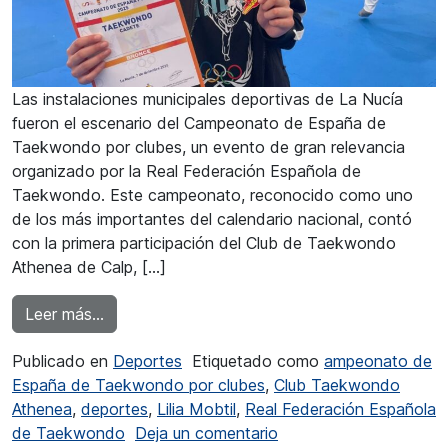
Las instalaciones municipales deportivas de La Nucía
fueron el escenario del Campeonato de España de
Taekwondo por clubes, un evento de gran relevancia
organizado por la Real Federación Española de
Taekwondo. Este campeonato, reconocido como uno
de los más importantes del calendario nacional, contó
con la primera participación del Club de Taekwondo
Athenea de Calp, […]
from Lilia Mobtil se cuelga el bronce en el Nac
Leer más…
Publicado en
Deportes
Etiquetado como
ampeonato de
España de Taekwondo por clubes
,
Club Taekwondo
Athenea
,
deportes
,
Lilia Mobtil
,
Real Federación Española
en Lilia Mobtil se cuel
de Taekwondo
Deja un comentario