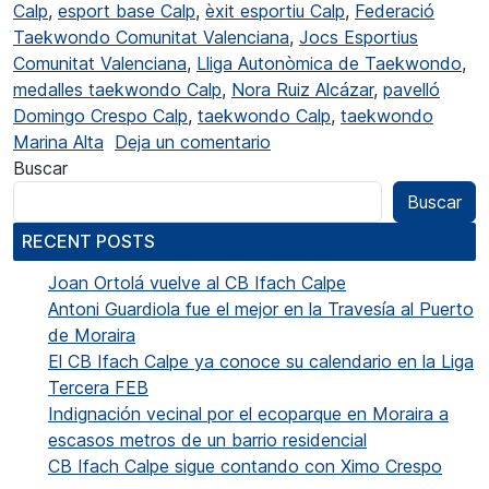
Calp
,
esport base Calp
,
èxit esportiu Calp
,
Federació
Taekwondo Comunitat Valenciana
,
Jocs Esportius
Comunitat Valenciana
,
Lliga Autonòmica de Taekwondo
,
medalles taekwondo Calp
,
Nora Ruiz Alcázar
,
pavelló
Domingo Crespo Calp
,
taekwondo Calp
,
taekwondo
en Grans resultats per al 
Marina Alta
Deja un comentario
Buscar
Buscar
RECENT POSTS
Joan Ortolá vuelve al CB Ifach Calpe
Antoni Guardiola fue el mejor en la Travesía al Puerto
de Moraira
El CB Ifach Calpe ya conoce su calendario en la Liga
Tercera FEB
Indignación vecinal por el ecoparque en Moraira a
escasos metros de un barrio residencial
CB Ifach Calpe sigue contando con Ximo Crespo