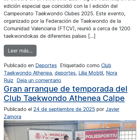
edición especial que coincidió con la I edición del
Campeonato Taekwondo Clubes 2025. Este evento,
organizado por la Federación de Taekwondo de la
Comunidad Valenciana (FTCV), reunió a cerca de 1200
taekwondokas de diferentes países […]
from Un oro y un bronce para el Club Taekwo
Leer más…
Publicado en
Deportes
Etiquetado como
Club
Taekwondo Athenea
,
deportes
,
Lilia Mobtil
,
Nora
en Un oro y un bronce para el Cl
Ruiz
Deja un comentario
Gran arranque de temporada del
Club Taekwondo Athenea Calpe
Publicado el
24 de septiembre de 2025
por
Javier
Zamora