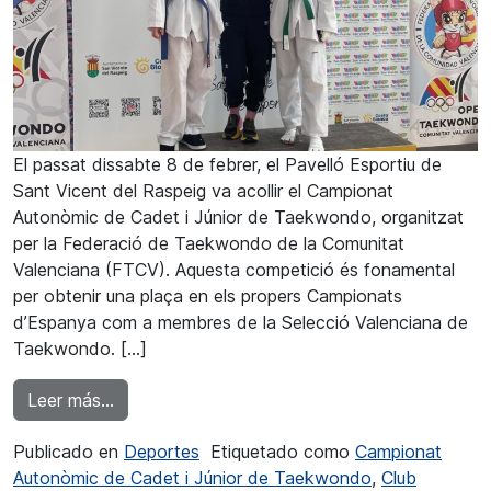
El passat dissabte 8 de febrer, el Pavelló Esportiu de
Sant Vicent del Raspeig va acollir el Campionat
Autonòmic de Cadet i Júnior de Taekwondo, organitzat
per la Federació de Taekwondo de la Comunitat
Valenciana (FTCV). Aquesta competició és fonamental
per obtenir una plaça en els propers Campionats
d’Espanya com a membres de la Selecció Valenciana de
Taekwondo. […]
from Lilia Mobtil campiona autonòmica de T
Leer más…
Publicado en
Deportes
Etiquetado como
Campionat
Autonòmic de Cadet i Júnior de Taekwondo
,
Club