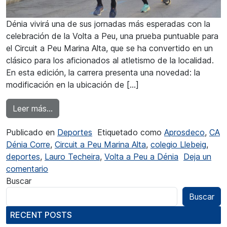
Dénia vivirá una de sus jornadas más esperadas con la
celebración de la Volta a Peu, una prueba puntuable para
el Circuit a Peu Marina Alta, que se ha convertido en un
clásico para los aficionados al atletismo de la localidad.
En esta edición, la carrera presenta una novedad: la
modificación en la ubicación de […]
from El Circuit a Peu llega a Dénia
Leer más…
Publicado en
Deportes
Etiquetado como
Aprosdeco
,
CA
Dénia Corre
,
Circuit a Peu Marina Alta
,
colegio Llebeig
,
deportes
,
Lauro Techeira
,
Volta a Peu a Dénia
Deja un
en El Circuit a Peu llega a Dénia
comentario
Buscar
Buscar
RECENT POSTS