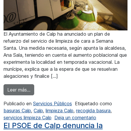
El Ayuntamiento de Calp ha anunciado un plan de
refuerzo del servicio de limpieza de cara a Semana
Santa. Una medida necesaria, según apunta la alcaldesa,
Ana Sala, teniendo en cuenta el aumento poblacional que
experimenta la localidad en temporada vacacional. La
munícipe, explica que a la espera de que se resuelvan
alegaciones y finalice […]
from La ciudad del Peñón refuerza el servicio
Leer más…
Publicado en
Servicios Públicos
Etiquetado como
basuras Calp
,
Calp
,
limpieza Calp
,
recogida basura
,
en La ciudad de
servicios limpieza Calp
Deja un comentario
El PSOE de Calp denuncia la