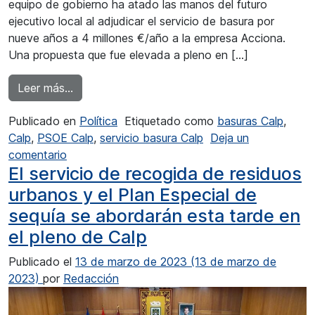
equipo de gobierno ha atado las manos del futuro
ejecutivo local al adjudicar el servicio de basura por
nueve años a 4 millones €/año a la empresa Acciona.
Una propuesta que fue elevada a pleno en […]
from El PSOE de Calp denuncia la adjudicación
Leer más…
Publicado en
Política
Etiquetado como
basuras Calp
,
Calp
,
PSOE Calp
,
servicio basura Calp
Deja un
en El PSOE de Calp denuncia la adjudicación del
comentario
El servicio de recogida de residuos
urbanos y el Plan Especial de
sequía se abordarán esta tarde en
el pleno de Calp
Publicado el
13 de marzo de 2023
(13 de marzo de
2023)
por
Redacción