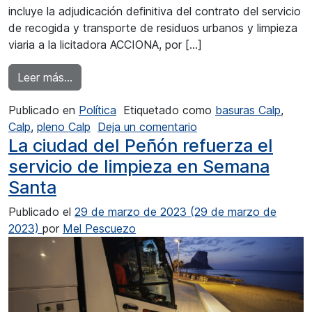
incluye la adjudicación definitiva del contrato del servicio
de recogida y transporte de residuos urbanos y limpieza
viaria a la licitadora ACCIONA, por […]
from El contrato de recogida residuos urbanos y
Leer más…
Publicado en
Política
Etiquetado como
basuras Calp
,
en El contrato de reco
Calp
,
pleno Calp
Deja un comentario
La ciudad del Peñón refuerza el
servicio de limpieza en Semana
Santa
Publicado el
29 de marzo de 2023
(29 de marzo de
2023)
por
Mel Pescuezo