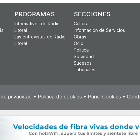
PROGRAMAS
SECCIONES
Informativos de Ràdio
Cultura
ás
Litoral
Información de Servicios
Las entrevistas de Ràdio
Obras
Litoral
Ocio
Política
Sociedad
Sucesos
Tribunales
a de privacidad
•
Politica de cookies
•
Panel Cookies
•
Condi