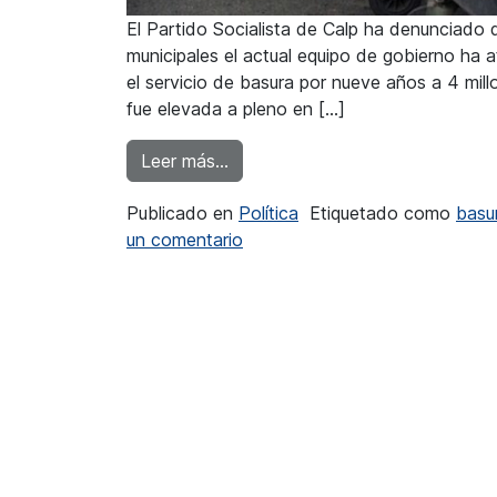
El Partido Socialista de Calp ha denunciado
municipales el actual equipo de gobierno ha a
el servicio de basura por nueve años a 4 mi
fue elevada a pleno en […]
from El PSOE de Calp denuncia la
Leer más…
Publicado en
Política
Etiquetado como
basu
en El PSOE de Calp denuncia la
un comentario