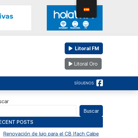
Litoral FM
Litoral Oro
SÍGUENOS
scar
Buscar
ECENT POSTS
Renovación de lujo para el CB Ifach Calpe