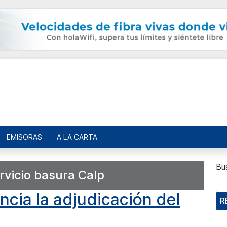
EMISORAS
A LA CARTA
Bu
rvicio basura Calp
cia la adjudicación del
R