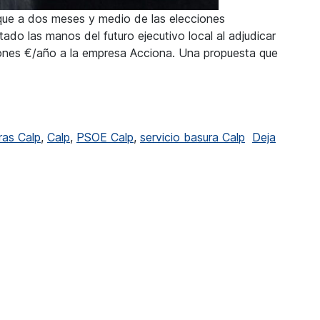
 que a dos meses y medio de las elecciones
tado las manos del futuro ejecutivo local al adjudicar
llones €/año a la empresa Acciona. Una propuesta que
 adjudicación del servicio de basuras
ras Calp
,
Calp
,
PSOE Calp
,
servicio basura Calp
Deja
 adjudicación del servicio de basuras