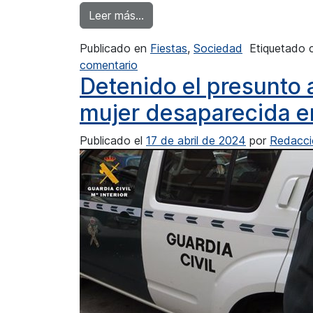
from Calp celebra este fin de se
Leer más…
Publicado en
Fiestas
,
Sociedad
Etiquetado
en Calp celebra este fin de seman
comentario
Detenido el presunto 
mujer desaparecida e
Publicado el
17 de abril de 2024
por
Redacci