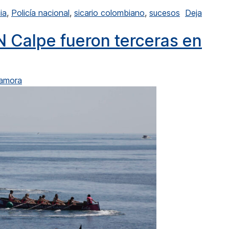
ia
,
Policía nacional
,
sicario colombiano
,
sucesos
Deja
 en Dénia, a un peligroso sicario colombiano
 Calpe fueron terceras en
Zamora