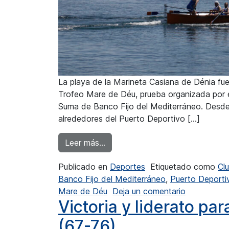
La playa de la Marineta Casiana de Dénia fu
Trofeo Mare de Déu, prueba organizada por e
Suma de Banco Fijo del Mediterráneo. Desde 
alrededores del Puerto Deportivo […]
from Las Veteranas del RCN Calp
Leer más…
Publicado en
Deportes
Etiquetado como
Cl
Banco Fijo del Mediterráneo
,
Puerto Deportiv
en Las Vete
Mare de Déu
Deja un comentario
Victoria y liderato pa
(67-76)