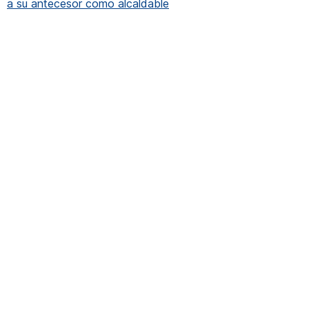
a su antecesor como alcaldable
 presunto autor de la muerte de una mujer desaparecida en X