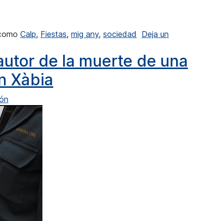
mana el “Mig Any” fester
 como
Calp
,
Fiestas
,
mig any
,
sociedad
Deja un
a el “Mig Any” fester
autor de la muerte de una
n Xàbia
ón