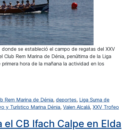
e donde se estableció el campo de regatas del XXV
l Club Rem Marina de Dénia, penúltima de la Liga
primera hora de la mañana la actividad en los
e fueron terceras en Dénia
ub Rem Marina de Dénia
,
deportes
,
Liga Suma de
o y Turístico Marina Dénia
,
Valen Alcalá
,
XXV Trofeo
ranas del RCN Calpe fueron terceras en Dénia
ra el CB Ifach Calpe en Elda