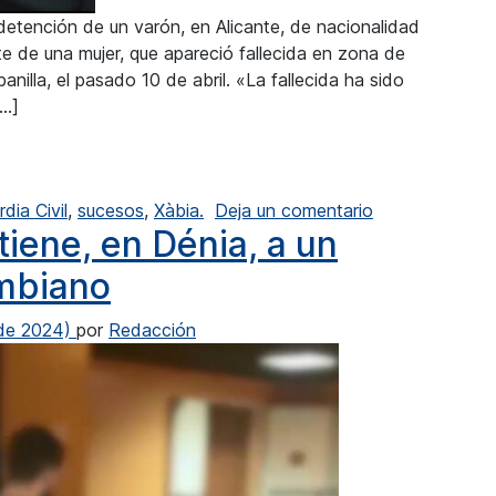
 detención de un varón, en Alicante, de nacionalidad
e de una mujer, que apareció fallecida en zona de
anilla, el pasado 10 de abril. «La fallecida ha sido
[…]
 de la muerte de una mujer desaparecida en Xàbia
en Detenido el
dia Civil
,
sucesos
,
Xàbia.
Deja un comentario
tiene, en Dénia, a un
ombiano
 de 2024)
por
Redacción