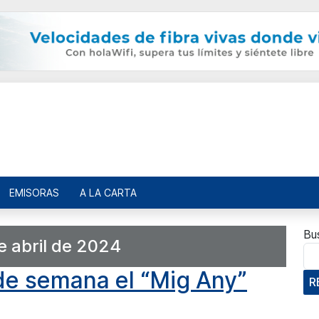
EMISORAS
A LA CARTA
Bu
e abril de 2024
 de semana el “Mig Any”
R