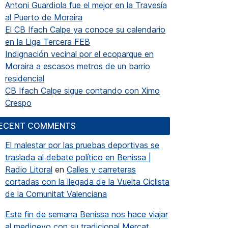
Antoni Guardiola fue el mejor en la Travesía
al Puerto de Moraira
El CB Ifach Calpe ya conoce su calendario
en la Liga Tercera FEB
Indignación vecinal por el ecoparque en
Moraira a escasos metros de un barrio
residencial
CB Ifach Calpe sigue contando con Ximo
Crespo
ECENT COMMENTS
El malestar por las pruebas deportivas se
traslada al debate político en Benissa |
Radio Litoral
en
Calles y carreteras
cortadas con la llegada de la Vuelta Ciclista
de la Comunitat Valenciana
Este fin de semana Benissa nos hace viajar
al medioevo con su tradicional Mercat