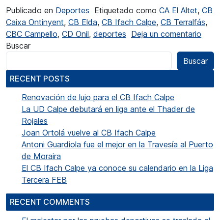
Publicado en
Deportes
Etiquetado como
CA El Altet
,
CB
Caixa Ontinyent
,
CB Elda
,
CB Ifach Calpe
,
CB Terralfás
,
en Vi
CBC Campello
,
CD Onil
,
deportes
Deja un comentario
Buscar
Buscar
RECENT POSTS
Renovación de lujo para el CB Ifach Calpe
La UD Calpe debutará en liga ante el Thader de
Rojales
Joan Ortolá vuelve al CB Ifach Calpe
Antoni Guardiola fue el mejor en la Travesía al Puerto
de Moraira
El CB Ifach Calpe ya conoce su calendario en la Liga
Tercera FEB
RECENT COMMENTS