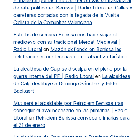
El malestar por las pruebas deportivas se traslada al
debate político en Benissa | Radio Litoral
en
Calles y
carreteras cortadas con la llegada de la Vuelta
Ciclista de la Comunitat Valenciana
Este fin de semana Benissa nos hace viajar al
medioevo con su tradicional Mercat Medieval |
Radio Litoral
en
Mazón defiende en Benissa las
celebraciones centenarias como atractivo turístico
La alcaldesa de Calp se disculpa en el pleno por la
guerra interna del PP | Radio Litoral
en
La alcaldesa
de Calp destituye a Domingo Sánchez y Hilde
Backaert
Mut será el alcaldable por Reiniciem Benissa tras
conseguir el aval necesario en las primarias | Radio
Litoral
en
Reiniciem Benissa convoca primarias para
el 21 de enero