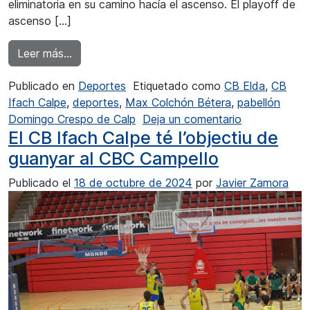
eliminatoria en su camino hacía el ascenso. El playoff de
ascenso […]
from El CB Ifach Calpe a por el ascenso
Leer más…
Publicado en
Deportes
Etiquetado como
CB Elda
,
CB
Ifach Calpe
,
deportes
,
Max Colchón Bétera
,
pabellón
en El CB Ifac
Domingo Crespo de Calp
Deja un comentario
El CB Ifach Calpe té l’objectiu de
guanyar al CBC Campello
Publicado el
18 de octubre de 2024
por
Javier Zamora