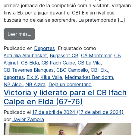
primera jornada de la competició com a visitant. Viatjaran
fins a Elx per a jugar davant el CBI Elx un rival que
buscarà no deixar-se sorprendre. La pretemporada […]
from El CB Ifach Calpe debutarà en Primera Div
Leer más…
Publicado en
Deportes
Etiquetado como
Actualia Albubasket
,
Burjassot CB
,
CA Montemar
,
CB
Alginet
,
CB Elda
,
CB Ifach Calpe
,
CB La Vila
,
CB Tavernes Blanques
,
CBC Campello
,
CBI Elx.
,
deportes
,
Elx X
,
Kike Valle
,
Medmarket Benidorm
,
en El CB Ifach Calp
NB Alcoi
,
NB Alzira
Deja un comentario
Victoria y liderato para el CB Ifach
Calpe en Elda (67-76)
Publicado el
17 de abril de 2024
(17 de abril de 2024)
por
Javier Zamora