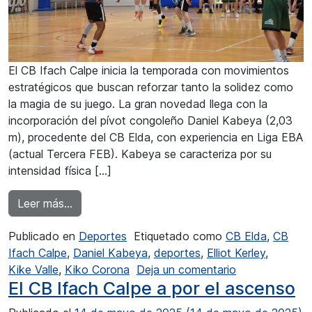
El CB Ifach Calpe inicia la temporada con movimientos
estratégicos que buscan reforzar tanto la solidez como
la magia de su juego. La gran novedad llega con la
incorporación del pívot congoleño Daniel Kabeya (2,03
m), procedente del CB Elda, con experiencia en Liga EBA
(actual Tercera FEB). Kabeya se caracteriza por su
intensidad física […]
from Kabeya y Kerley fichados por el CB Ifach
Leer más…
Publicado en
Deportes
Etiquetado como
CB Elda
,
CB
Ifach Calpe
,
Daniel Kabeya
,
deportes
,
Elliot Kerley
,
en Kabeya y Ke
Kike Valle
,
Kiko Corona
Deja un comentario
El CB Ifach Calpe a por el ascenso