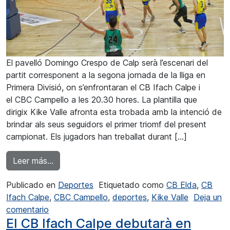
El pavelló Domingo Crespo de Calp serà l’escenari del
partit corresponent a la segona jornada de la lliga en
Primera Divisió, on s’enfrontaran el CB Ifach Calpe i
el CBC Campello a les 20.30 hores. La plantilla que
dirigix Kike Valle afronta esta trobada amb la intenció de
brindar als seus seguidors el primer triomf del present
campionat. Els jugadors han treballat durant […]
from El CB Ifach Calpe té l’objectiu de guanya
Leer más…
Publicado en
Deportes
Etiquetado como
CB Elda
,
CB
Ifach Calpe
,
CBC Campello
,
deportes
,
Kike Valle
Deja un
en El CB Ifach Calpe té l’objectiu de guanyar a
comentario
El CB Ifach Calpe debutarà en