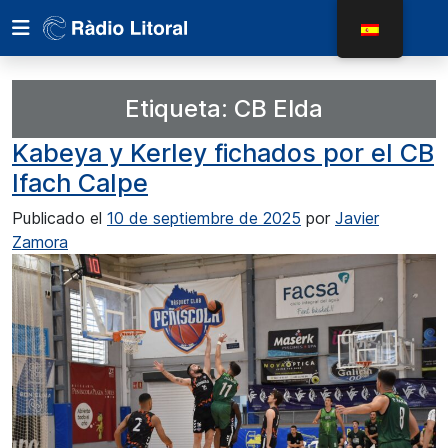
Etiqueta:
CB Elda
Kabeya y Kerley fichados por el CB
Ifach Calpe
Publicado el
10 de septiembre de 2025
por
Javier
Zamora