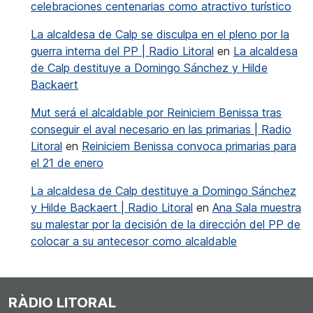
celebraciones centenarias como atractivo turístico
La alcaldesa de Calp se disculpa en el pleno por la
guerra interna del PP | Radio Litoral
en
La alcaldesa
de Calp destituye a Domingo Sánchez y Hilde
Backaert
Mut será el alcaldable por Reiniciem Benissa tras
conseguir el aval necesario en las primarias | Radio
Litoral
en
Reiniciem Benissa convoca primarias para
el 21 de enero
La alcaldesa de Calp destituye a Domingo Sánchez
y Hilde Backaert | Radio Litoral
en
Ana Sala muestra
su malestar por la decisión de la dirección del PP de
colocar a su antecesor como alcaldable
RÀDIO LITORAL