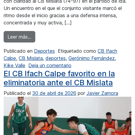
con claridad al CB Mislata (74-97) en el partido de ida.
Un encuentro en el que el conjunto visitante marcó el
ritmo desde el inicio gracias a una defensa intensa,
concentrada y muy activa, […]
from El CB Ifach Calpe más cerca del objetivo
Leer más…
Publicado en
Deportes
Etiquetado como
CB Ifach
Calpe
,
CB Mislata
,
deportes
,
Gerónimo Fernández
,
en El CB Ifach Calpe más cer
Kike Valle
Deja un comentario
El CB Ifach Calpe favorito en la
eliminatoria ante el CB Mislata
Publicado el
30 de abril de 2026
por
Javier Zamora