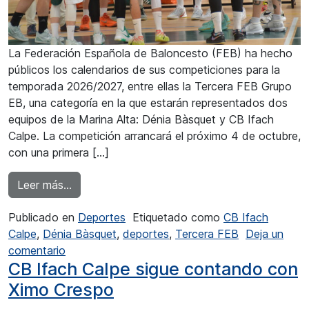
La Federación Española de Baloncesto (FEB) ha hecho
públicos los calendarios de sus competiciones para la
temporada 2026/2027, entre ellas la Tercera FEB Grupo
EB, una categoría en la que estarán representados dos
equipos de la Marina Alta: Dénia Bàsquet y CB Ifach
Calpe. La competición arrancará el próximo 4 de octubre,
con una primera […]
from El CB Ifach Calpe ya conoce su calendari
Leer más…
Publicado en
Deportes
Etiquetado como
CB Ifach
Calpe
,
Dénia Bàsquet
,
deportes
,
Tercera FEB
Deja un
en El CB Ifach Calpe ya conoce su calendario e
comentario
CB Ifach Calpe sigue contando con
Ximo Crespo