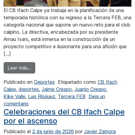
El CB Ifach Calpe ya trabaja en la planificación de una
temporada histórica con su regreso a la Tercera FEB, una
categoría nacional que supone un nuevo reto para el club
calpino. La directiva, encabezada por su presidente
Arnau Ivars, está inmersa en la construcción de un
proyecto competitivo e ilusionante para una afición que
[…]
from El CB Ifach Calpe planifica su plantilla
Leer más…
Publicado en
Deportes
Etiquetado como
CB Ifach
Calpe
,
deportes
,
Jaime Crespo
,
Juanjo Crespo
,
Kike Valle
,
Luis Rísquez
,
Tercera FEB
Deja un
en El CB Ifach Calpe planifica su plantilla
comentario
Celebraciones del CB Ifach Calpe
por el ascenso
Publicado el
2 de junio de 2026
por
Javier Zamora