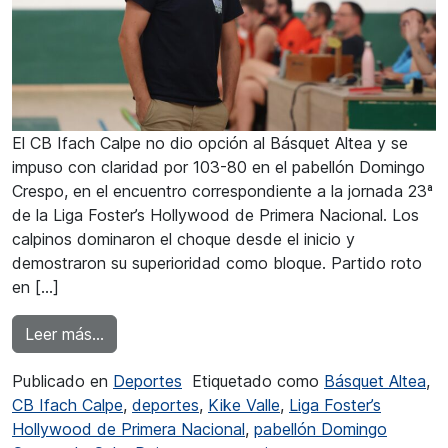
El CB Ifach Calpe no dio opción al Básquet Altea y se
impuso con claridad por 103-80 en el pabellón Domingo
Crespo, en el encuentro correspondiente a la jornada 23ª
de la Liga Foster’s Hollywood de Primera Nacional. Los
calpinos dominaron el choque desde el inicio y
demostraron su superioridad como bloque. Partido roto
en […]
from Gran nivel de juego del CB Ifach Calpe
Leer más…
Publicado en
Deportes
Etiquetado como
Básquet Altea
,
CB Ifach Calpe
,
deportes
,
Kike Valle
,
Liga Foster’s
Hollywood de Primera Nacional
,
pabellón Domingo