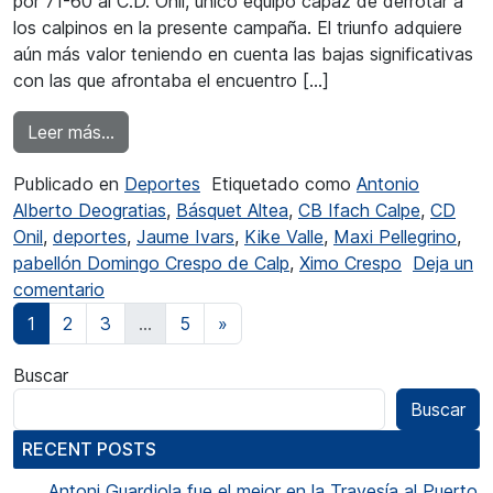
por 71-60 al C.D. Onil, único equipo capaz de derrotar a
los calpinos en la presente campaña. El triunfo adquiere
aún más valor teniendo en cuenta las bajas significativas
con las que afrontaba el encuentro […]
from El CB Ifach Calpe impuso su autoridad ant
Leer más…
Publicado en
Deportes
Etiquetado como
Antonio
Alberto Deogratias
,
Básquet Altea
,
CB Ifach Calpe
,
CD
Onil
,
deportes
,
Jaume Ivars
,
Kike Valle
,
Maxi Pellegrino
,
pabellón Domingo Crespo de Calp
,
Ximo Crespo
Deja un
en El CB Ifach Calpe impuso su autoridad ante e
comentario
Navegación de entradas
1
2
3
…
5
»
Buscar
Buscar
RECENT POSTS
Antoni Guardiola fue el mejor en la Travesía al Puerto