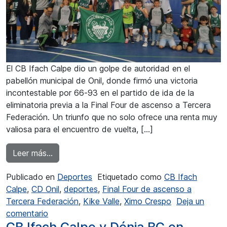
El CB Ifach Calpe dio un golpe de autoridad en el
pabellón municipal de Onil, donde firmó una victoria
incontestable por 66‑93 en el partido de ida de la
eliminatoria previa a la Final Four de ascenso a Tercera
Federación. Un triunfo que no solo ofrece una renta muy
valiosa para el encuentro de vuelta, […]
from Cómoda victoria del CB Ifach Calpe ante 
Leer más…
Publicado en
Deportes
Etiquetado como
CB Ifach
Calpe
,
CD Onil
,
deportes
,
Final Four de ascenso a
Tercera Federación
,
Kike Valle
,
Ximo Crespo
Deja un
en Cómoda victoria del CB Ifach Calpe ante el 
comentario