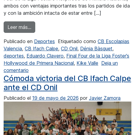
ambos con ventajas importantes tras los partidos de ida
y con la ambición intacta de estar entre […]
from CB Ifach Calpe y Dénia BC, a un paso de 
Leer más…
Publicado en
Deportes
Etiquetado como
CB Escolapias
Valencia
,
CB Ifach Calpe
,
CD Onil
,
Dénia Bàsquet
,
deportes
,
Eduardo Clavero
,
Final Four de la Liga Foster’s
Hollywood de Primera Nacional
,
Kike Valle
Deja un
en CB Ifach Calpe y Dénia BC, a un paso de la 
comentario
Cómoda victoria del CB Ifach Calpe
ante el CD Onil
Publicado el
19 de mayo de 2026
por
Javier Zamora