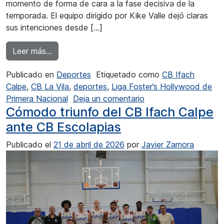
momento de forma de cara a la fase decisiva de la
temporada. El equipo dirigido por Kike Valle dejó claras
sus intenciones desde […]
from Victoria sin paliativos del CB Ifach Calpe 
Leer más…
Publicado en
Deportes
Etiquetado como
CB Ifach
Calpe
,
CB La Vila
,
deportes
,
Liga Foster’s Hollywood de
en Victoria sin paliat
Primera Nacional
Deja un comentario
Cómodo triunfo del CB Ifach Calpe
ante CB Escolapias
Publicado el
21 de abril de 2026
por
Javier Zamora