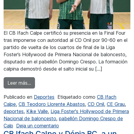
El CB Ifach Calpe certificó su presencia en la Final Four
tras imponerse con autoridad al CD Onil por 90-60 en el
partido de vuelta de los cuartos de final de la Liga
Foster’s Hollywood de Primera Nacional de baloncesto,
disputado en el pabellón Domingo Crespo. La formación
calpina demostró desde el salto inicial su […]
from El CB Ifach Calp barrió al CD Onil
Leer más…
Publicado en
Deportes
Etiquetado como
CB Ifach
Calpe
,
CB Teodoro Llorente Abastos
,
CD Onil
,
CE Grau
,
deportes
,
Kike Valle
,
Liga Foster's Hollywood de Primera
Nacional de baloncesto
,
pabellón Domingo Crespo de
en El CB Ifach Calp barrió al CD O
Calp
Deja un comentario
CB Ifach Calpe y Dénia BC, a un