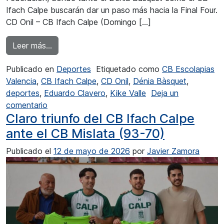
Ifach Calpe buscarán dar un paso más hacia la Final Four.
CD Onil – CB Ifach Calpe (Domingo […]
from CB Ifach Calpe y Dénia BC en busca de la
Leer más…
Publicado en
Deportes
Etiquetado como
CB Escolapias
Valencia
,
CB Ifach Calpe
,
CD Onil
,
Dénia Bàsquet
,
deportes
,
Eduardo Clavero
,
Kike Valle
Deja un
en CB Ifach Calpe y Dénia BC en busca de la Fi
comentario
Claro triunfo del CB Ifach Calpe
ante el CB Mislata (93-70)
Publicado el
12 de mayo de 2026
por
Javier Zamora