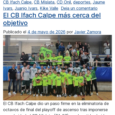
CB Ifach Calpe
,
CB Mislata
,
CD Onil
,
deportes
,
Jaume
en Claro 
Ivars
,
Juanjo Ivars
,
Kike Valle
Deja un comentario
El CB Ifach Calpe más cerca del
objetivo
Publicado el
4 de mayo de 2026
por
Javier Zamora
El CB Ifach Calpe dio un paso firme en la eliminatoria de
octavos de final del playoff de ascenso tras imponerse