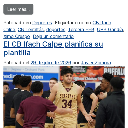
from CB Ifach Calpe sigue contando con Ximo
Leer más…
Publicado en
Deportes
Etiquetado como
CB Ifach
Calpe
,
CB Terralfás
,
deportes
,
Tercera FEB
,
UPB Gandía
,
en CB Ifach Calpe sigue
Ximo Crespo
Deja un comentario
El CB Ifach Calpe planifica su
plantilla
Publicado el
29 de julio de 2026
por
Javier Zamora