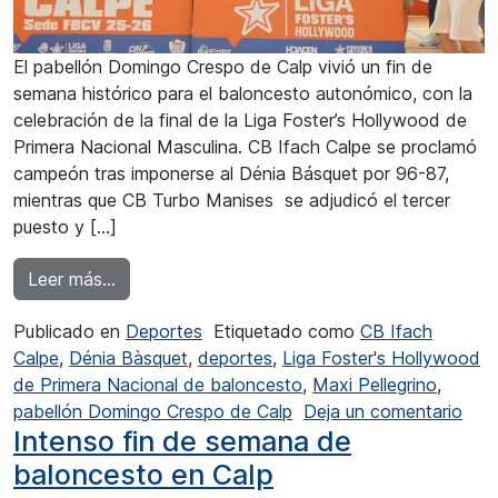
El pabellón Domingo Crespo de Calp vivió un fin de
semana histórico para el baloncesto autonómico, con la
celebración de la final de la Liga Foster’s Hollywood de
Primera Nacional Masculina. CB Ifach Calpe se proclamó
campeón tras imponerse al Dénia Básquet por 96-87,
mientras que CB Turbo Manises se adjudicó el tercer
puesto y […]
from CB Ifach Calpe campeón de la Liga Foste
Leer más…
Publicado en
Deportes
Etiquetado como
CB Ifach
Calpe
,
Dénia Bàsquet
,
deportes
,
Liga Foster's Hollywood
de Primera Nacional de baloncesto
,
Maxi Pellegrino
,
en C
pabellón Domingo Crespo de Calp
Deja un comentario
Intenso fin de semana de
baloncesto en Calp