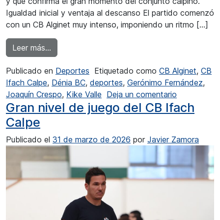
y que confirma el gran momento del conjunto calpino.
Igualdad inicial y ventaja al descanso El partido comenzó
con un CB Alginet muy intenso, imponiendo un ritmo […]
from Una victoria más para el CB Ifach Calpe
Leer más…
Publicado en
Deportes
Etiquetado como
CB Alginet
,
CB
Ifach Calpe
,
Dénia BC
,
deportes
,
Gerónimo Fernández
,
en Una vict
Joaquín Crespo
,
Kike Valle
Deja un comentario
Gran nivel de juego del CB Ifach
Calpe
Publicado el
31 de marzo de 2026
por
Javier Zamora