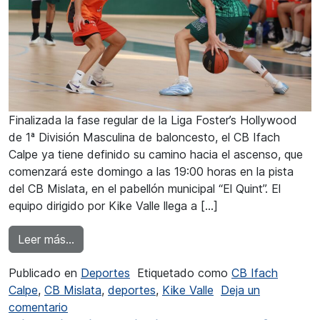
Finalizada la fase regular de la Liga Foster’s Hollywood
de 1ª División Masculina de baloncesto, el CB Ifach
Calpe ya tiene definido su camino hacia el ascenso, que
comenzará este domingo a las 19:00 horas en la pista
del CB Mislata, en el pabellón municipal “El Quint”. El
equipo dirigido por Kike Valle llega a […]
from El CB Ifach Calpe favorito en la eliminato
Leer más…
Publicado en
Deportes
Etiquetado como
CB Ifach
Calpe
,
CB Mislata
,
deportes
,
Kike Valle
Deja un
en El CB Ifach Calpe favorito en la eliminatoria 
comentario