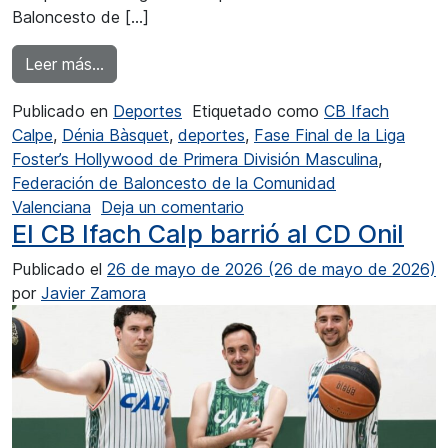
Baloncesto de […]
from Intenso fin de semana de baloncesto en 
Leer más…
Publicado en
Deportes
Etiquetado como
CB Ifach
Calpe
,
Dénia Bàsquet
,
deportes
,
Fase Final de la Liga
Foster’s Hollywood de Primera División Masculina
,
Federación de Baloncesto de la Comunidad
en Intenso fin de semana d
Valenciana
Deja un comentario
El CB Ifach Calp barrió al CD Onil
Publicado el
26 de mayo de 2026
(26 de mayo de 2026)
por
Javier Zamora