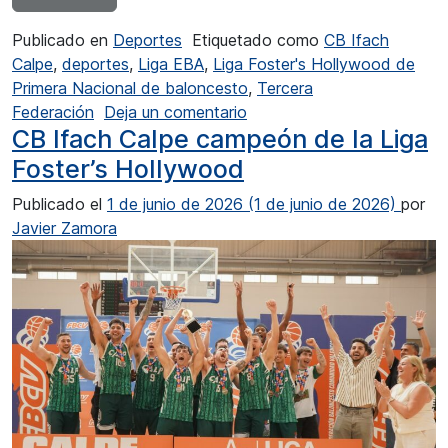
Publicado en
Deportes
Etiquetado como
CB Ifach
Calpe
,
deportes
,
Liga EBA
,
Liga Foster's Hollywood de
Primera Nacional de baloncesto
,
Tercera
en Celebraciones del CB If
Federación
Deja un comentario
CB Ifach Calpe campeón de la Liga
Foster’s Hollywood
Publicado el
1 de junio de 2026
(1 de junio de 2026)
por
Javier Zamora