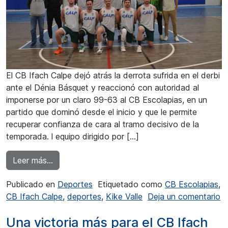
El CB Ifach Calpe dejó atrás la derrota sufrida en el derbi
ante el Dénia Básquet y reaccionó con autoridad al
imponerse por un claro 99-63 al CB Escolapias, en un
partido que dominó desde el inicio y que le permite
recuperar confianza de cara al tramo decisivo de la
temporada. l equipo dirigido por […]
from Cómodo triunfo del CB Ifach Calpe ante 
Leer más…
Publicado en
Deportes
Etiquetado como
CB Escolapias
,
CB Ifach Calpe
,
deportes
,
Kike Valle
Deja un comentario
en Cómodo triunfo del CB Ifach Calpe ante CB Escolapias
Una victoria más para el CB Ifach