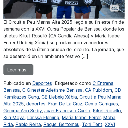
El Circuit a Peu Marina Alta 2025 llegó a su fin este fin de
semana con la XXVI Cursa Popular de Benissa, donde los
atletas Kiket Roselló (CA Gandía Alpesa) y María Isabel
Ferrer (Llebeig Xàbia) se proclamaron vencedores
absolutos de la última prueba del circuito. La jornada, que
se desarrolló en un ambiente festivo […]
from Roselló y Ferrer ganadores de la XXVI Cu
Leer más…
Publicado en
Deportes
Etiquetado como
C Entrena
Benissa
,
C Ginestar Atletisme Benissa
,
CA Publidom
,
CD
Kamikazes Gang
,
CE Llebeig Xábia
,
Circuit a Peu Marina
Alta 2025
,
deportes
,
Fran De La Cruz
,
Gema Garrigues
,
Gemma Ann Selby
,
Juan Francisco Cuello
,
Kiket Roselló
,
Kuri Moya
,
Larissa Fleming
,
María Isabel Ferrer
,
Moha
Rida
,
Pablo Reina
,
Raquel Bertomeu
,
Toni Tent
,
XXVI