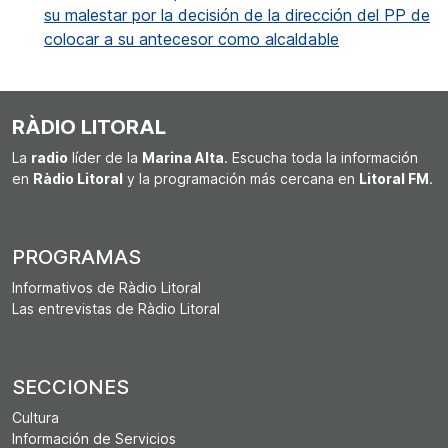
su malestar por la decisión de la dirección del PP de
colocar a su antecesor como alcaldable
RÀDIO LITORAL
La
radio
líder de la
Marina Alta
. Escucha toda la información
en
Ràdio Litoral
y la programación más cercana en
Litoral FM
.
PROGRAMAS
Informativos de Ràdio Litoral
Las entrevistas de Ràdio Litoral
SECCIONES
Cultura
Información de Servicios