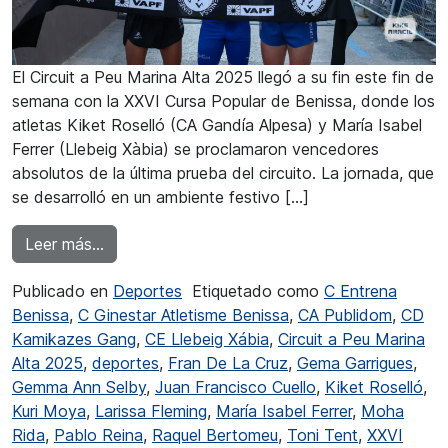
El Circuit a Peu Marina Alta 2025 llegó a su fin este fin de
semana con la XXVI Cursa Popular de Benissa, donde los
atletas Kiket Roselló (CA Gandía Alpesa) y María Isabel
Ferrer (Llebeig Xàbia) se proclamaron vencedores
absolutos de la última prueba del circuito. La jornada, que
se desarrolló en un ambiente festivo […]
from Roselló y Ferrer ganadores de la XXVI Cu
Leer más…
Publicado en
Deportes
Etiquetado como
C Entrena
Benissa
,
C Ginestar Atletisme Benissa
,
CA Publidom
,
CD
Kamikazes Gang
,
CE Llebeig Xábia
,
Circuit a Peu Marina
Alta 2025
,
deportes
,
Fran De La Cruz
,
Gema Garrigues
,
Gemma Ann Selby
,
Juan Francisco Cuello
,
Kiket Roselló
,
Kuri Moya
,
Larissa Fleming
,
María Isabel Ferrer
,
Moha
Rida
,
Pablo Reina
,
Raquel Bertomeu
,
Toni Tent
,
XXVI