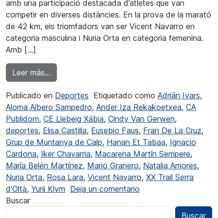
amb una participació destacada d’atletes que van
competir en diverses distàncies. En la prova de la marató
de 42 km, els triomfadors van ser Vicent Navarro en
categoria masculina i Nuria Orta en categoria femenina.
Amb […]
from Gran èxit d’organització i participació en e
Leer más…
Publicado en
Deportes
Etiquetado como
Adrián Ivars
,
Aloma Albero Sampedro
,
Ander Iza Rekakoetxea
,
CA
Publidom
,
CE Llebeig Xábia
,
Cindy Van Gerwen
,
deportes
,
Elisa Castilla
,
Eusebio Faus
,
Fran De La Cruz
,
Grup de Muntanya de Calp
,
Hanan Et Tabaa
,
Ignacio
Cardona
,
Iker Chavarria
,
Macarena Martín Sempere
,
María Belén Martínez
,
Mario Granero
,
Natalia Amores
,
Nuria Orta
,
Rosa Lara
,
Vicent Navarro
,
XX Trail Serra
en Gran èxit d’organitz
d'Oltà
,
Yurii Klym
Deja un comentario
Buscar
Buscar