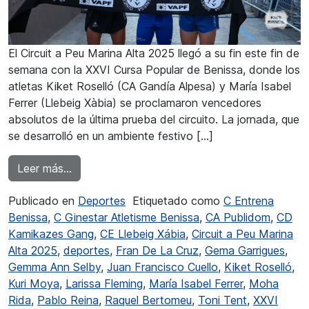
El Circuit a Peu Marina Alta 2025 llegó a su fin este fin de
semana con la XXVI Cursa Popular de Benissa, donde los
atletas Kiket Roselló (CA Gandía Alpesa) y María Isabel
Ferrer (Llebeig Xàbia) se proclamaron vencedores
absolutos de la última prueba del circuito. La jornada, que
se desarrolló en un ambiente festivo […]
from Roselló y Ferrer ganadores de la XXVI Cu
Leer más…
Publicado en
Deportes
Etiquetado como
C Entrena
Benissa
,
C Ginestar Atletisme Benissa
,
CA Publidom
,
CD
Kamikazes Gang
,
CE Llebeig Xábia
,
Circuit a Peu Marina
Alta 2025
,
deportes
,
Fran De La Cruz
,
Gema Garrigues
,
Gemma Ann Selby
,
Juan Francisco Cuello
,
Kiket Roselló
,
Kuri Moya
,
Larissa Fleming
,
María Isabel Ferrer
,
Moha
Rida
,
Pablo Reina
,
Raquel Bertomeu
,
Toni Tent
,
XXVI