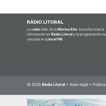
RÀDIO LITORAL
La
radio
líder de la
Marina Alta
. Escucha toda la
información en
Ràdio Litoral
y la programación m
cercana en
Litoral FM
.
© 2026
Ràdio Litoral
•
Aviso legal
•
Polític