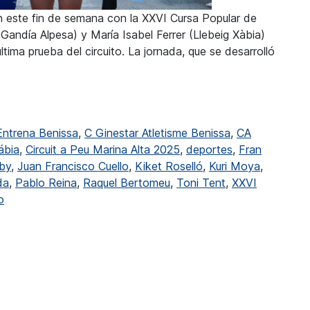
fin este fin de semana con la XXVI Cursa Popular de
Gandía Alpesa) y María Isabel Ferrer (Llebeig Xàbia)
ima prueba del circuito. La jornada, que se desarrolló
 de la XXVI Cursa Popular de Benissa
Entrena Benissa
,
C Ginestar Atletisme Benissa
,
CA
ábia
,
Circuit a Peu Marina Alta 2025
,
deportes
,
Fran
by
,
Juan Francisco Cuello
,
Kiket Roselló
,
Kuri Moya
,
da
,
Pablo Reina
,
Raquel Bertomeu
,
Toni Tent
,
XXVI
en Roselló y Ferrer ganadores de la XXVI Cursa Popular de 
o