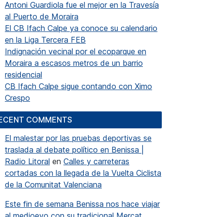
Antoni Guardiola fue el mejor en la Travesía
al Puerto de Moraira
El CB Ifach Calpe ya conoce su calendario
en la Liga Tercera FEB
Indignación vecinal por el ecoparque en
Moraira a escasos metros de un barrio
residencial
CB Ifach Calpe sigue contando con Ximo
Crespo
ECENT COMMENTS
El malestar por las pruebas deportivas se
traslada al debate político en Benissa |
Radio Litoral
en
Calles y carreteras
cortadas con la llegada de la Vuelta Ciclista
de la Comunitat Valenciana
Este fin de semana Benissa nos hace viajar
al medioevo con su tradicional Mercat