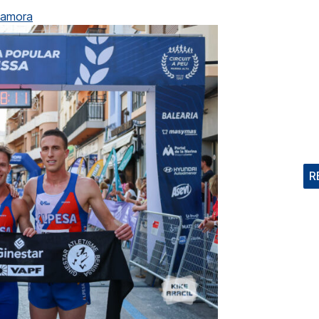
Zamora
R