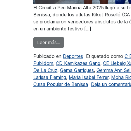
El Circuit a Peu Marina Alta 2025 llegó a su 
Benissa, donde los atletas Kiket Roselló (CA 
se proclamaron vencedores absolutos de la últ
en un ambiente festivo […]
from Roselló y Ferrer ganadores
Leer más…
Publicado en
Deportes
Etiquetado como
C 
Publidom
,
CD Kamikazes Gang
,
CE Llebeig X
De La Cruz
,
Gema Garrigues
,
Gemma Ann Sel
Larissa Fleming
,
María Isabel Ferrer
,
Moha Ri
Cursa Popular de Benissa
Deja un comentari