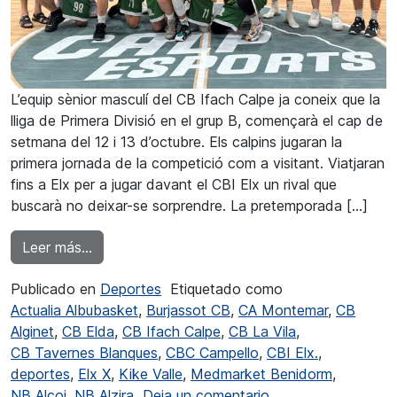
L’equip sènior masculí del CB Ifach Calpe ja coneix que la
lliga de Primera Divisió en el grup B, començarà el cap de
setmana del 12 i 13 d’octubre. Els calpins jugaran la
primera jornada de la competició com a visitant. Viatjaran
fins a Elx per a jugar davant el CBI Elx un rival que
buscarà no deixar-se sorprendre. La pretemporada […]
from El CB Ifach Calpe debutarà en Primera Div
Leer más…
Publicado en
Deportes
Etiquetado como
Actualia Albubasket
,
Burjassot CB
,
CA Montemar
,
CB
Alginet
,
CB Elda
,
CB Ifach Calpe
,
CB La Vila
,
CB Tavernes Blanques
,
CBC Campello
,
CBI Elx.
,
deportes
,
Elx X
,
Kike Valle
,
Medmarket Benidorm
,
en El CB Ifach Calp
NB Alcoi
,
NB Alzira
Deja un comentario