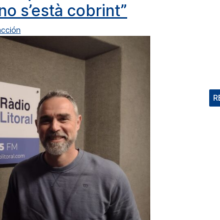
o s’està cobrint”
cción
R