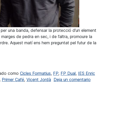
, per una banda, defensar la protecció d’un element
 marges de pedra en sec, i de l’altra, promoure la
erdre. Aquest matí ens hem preguntat pel futur de la
tinga ganes de trobar feina prompte, perquè hi ha molta dema
tado como
Cicles Formatius
,
FP
,
FP Dual
,
IES Enric
en Vicent Jor
,
Primer Café
,
Vicent Jordà
Deja un comentario