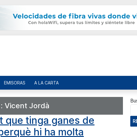
EMISORAS
A LA CARTA
Bu
a:
Vicent Jordà
t que tinga ganes de
R
 perquè hi ha molta