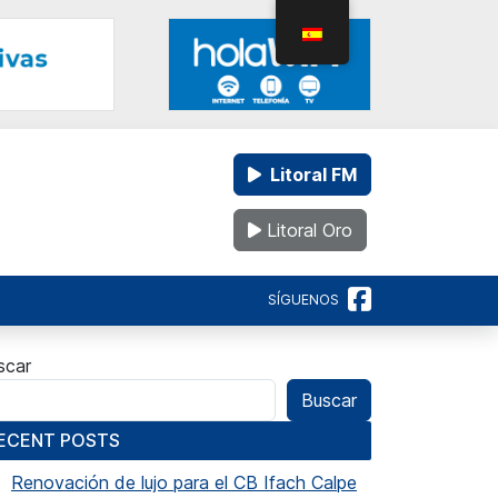
Litoral FM
Litoral Oro
SÍGUENOS
scar
Buscar
ECENT POSTS
Renovación de lujo para el CB Ifach Calpe