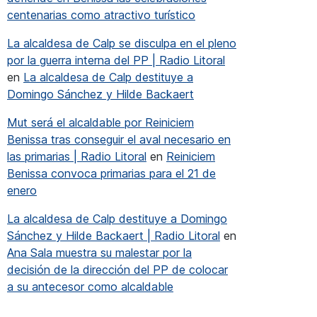
centenarias como atractivo turístico
La alcaldesa de Calp se disculpa en el pleno
por la guerra interna del PP | Radio Litoral
en
La alcaldesa de Calp destituye a
Domingo Sánchez y Hilde Backaert
Mut será el alcaldable por Reiniciem
Benissa tras conseguir el aval necesario en
las primarias | Radio Litoral
en
Reiniciem
nda laboral que no s’està cobrint”
Benissa convoca primarias para el 21 de
enero
dà: “Alumnat que tinga ganes de trobar feina prompte, perquè
La alcaldesa de Calp destituye a Domingo
Sánchez y Hilde Backaert | Radio Litoral
en
Ana Sala muestra su malestar por la
decisión de la dirección del PP de colocar
a su antecesor como alcaldable