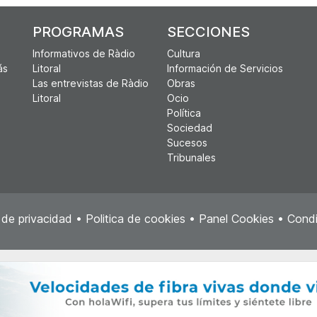
PROGRAMAS
SECCIONES
Informativos de Ràdio
Cultura
ás
Litoral
Información de Servicios
Las entrevistas de Ràdio
Obras
Litoral
Ocio
Política
Sociedad
Sucesos
Tribunales
a de privacidad
•
Politica de cookies
•
Panel Cookies
•
Condi