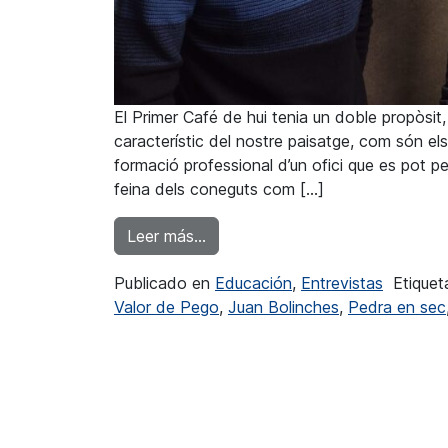
El Primer Café de hui tenia un doble propòsit
característic del nostre paisatge, com són els
formació professional d’un ofici que es pot p
feina dels coneguts com […]
from Vicent Jordà: “Alumnat que 
Leer más…
Publicado en
Educación
,
Entrevistas
Etique
Valor de Pego
,
Juan Bolinches
,
Pedra en sec