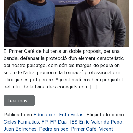
El Primer Café de hui tenia un doble propòsit, per una
banda, defensar la protecció d’un element característic
del nostre paisatge, com són els marges de pedra en
sec, i de l’altra, promoure la formació professional d’un
ofici que es pot perdre. Aquest matí ens hem preguntat
pel futur de la feina dels coneguts com […]
from Vicent Jordà: “Alumnat que tinga ganes de
Leer más…
Publicado en
Educación
,
Entrevistas
Etiquetado como
Cicles Formatius
,
FP
,
FP Dual
,
IES Enric Valor de Pego
,
Juan Bolinches
,
Pedra en sec
,
Primer Café
,
Vicent