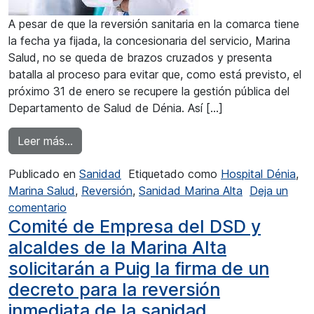
A pesar de que la reversión sanitaria en la comarca tiene
la fecha ya fijada, la concesionaria del servicio, Marina
Salud, no se queda de brazos cruzados y presenta
batalla al proceso para evitar que, como está previsto, el
próximo 31 de enero se recupere la gestión pública del
Departamento de Salud de Dénia. Así […]
from Marina Salud presenta un recurso contenc
Leer más…
Publicado en
Sanidad
Etiquetado como
Hospital Dénia
,
Marina Salud
,
Reversión
,
Sanidad Marina Alta
Deja un
en Marina Salud presenta un recurso contencioso
comentario
Comité de Empresa del DSD y
alcaldes de la Marina Alta
solicitarán a Puig la firma de un
decreto para la reversión
inmediata de la sanidad