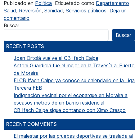
Publicado en
Política
Etiquetado como
Departamento
Salud
,
Reversión
,
Sanidad
,
Servicios públicos
Deja un
en La reversión del Departamento de Salud de 
comentario
Buscar
Buscar
RECENT POSTS
Joan Ortolá vuelve al CB Ifach Calpe
Antoni Guardiola fue el mejor en la Travesía al Puerto
de Moraira
El CB Ifach Calpe ya conoce su calendario en la Liga
Tercera FEB
Indignación vecinal por el ecoparque en Moraira a
escasos metros de un barrio residencial
CB Ifach Calpe sigue contando con Ximo Crespo
RECENT COMMENTS
El malestar por las pruebas deportivas se traslada al