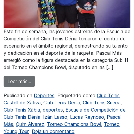
Este fin de semana, las jóvenes estrellas de la Escuela de
Competición del Club Tenis Dénia tomaron el centro del
escenario en el ámbito regional, demostrando su talento
y dedicación en el deporte de la raqueta. Pascal Más
emergió como la figura destacada en la categoría Sub 11
del Torneo Champions Bowl, disputado en las […]
from Jóvenes promesas del Club Tenis Dénia br
Leer más…
Publicado en
Deportes
Etiquetado como
Club Tenis
Castell de Xàtiva
,
Club Tenis Dénia
,
Club Tenis Sueca
,
Club Tenis Xàbia
,
deportes
,
Escuela de Competición del
Club Tenis Dénia
,
Izán Lasso
,
Lucas Reynoso
,
Pascal
Más
,
Quim Álvarez
,
Torneo Champions Bowl
,
Torneo
en Jóvenes promesas del Cl
Young Tour
Deja un comentario