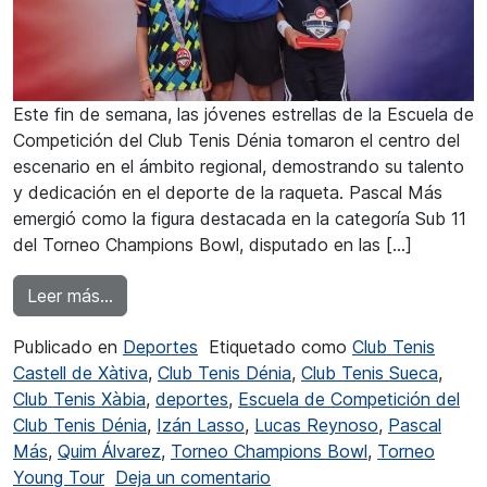
Este fin de semana, las jóvenes estrellas de la Escuela de
Competición del Club Tenis Dénia tomaron el centro del
escenario en el ámbito regional, demostrando su talento
y dedicación en el deporte de la raqueta. Pascal Más
emergió como la figura destacada en la categoría Sub 11
del Torneo Champions Bowl, disputado en las […]
from Jóvenes promesas del Club Tenis Dénia br
Leer más…
Publicado en
Deportes
Etiquetado como
Club Tenis
Castell de Xàtiva
,
Club Tenis Dénia
,
Club Tenis Sueca
,
Club Tenis Xàbia
,
deportes
,
Escuela de Competición del
Club Tenis Dénia
,
Izán Lasso
,
Lucas Reynoso
,
Pascal
Más
,
Quim Álvarez
,
Torneo Champions Bowl
,
Torneo
en Jóvenes promesas del Cl
Young Tour
Deja un comentario