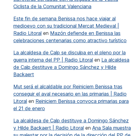
Ciclista de la Comunitat Valenciana
Este fin de semana Benissa nos hace viajar al
medioevo con su tradicional Mercat Medieval |
Radio Litoral
en
Mazón defiende en Benissa las
celebraciones centenarias como atractivo turístico
La alcaldesa de Calp se disculpa en el pleno por la
guerra interna del PP | Radio Litoral
en
La alcaldesa
de Calp destituye a Domingo Sánchez y Hilde
Backaert
Mut será el alcaldable por Reiniciem Benissa tras
conseguir el aval necesario en las primarias | Radio
Litoral
en
Reiniciem Benissa convoca primarias para
el 21 de enero
La alcaldesa de Calp destituye a Domingo Sánchez
y Hilde Backaert | Radio Litoral
en
Ana Sala muestra
su malestar por la decisión de la dirección del PP de