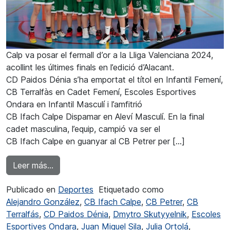
Calp va posar el fermall d’or a la Lliga Valenciana 2024,
acollint les últimes finals en l’edició d’Alacant.
CD Paidos Dénia s’ha emportat el títol en Infantil Femení,
CB Terralfàs en Cadet Femení, Escoles Esportives
Ondara en Infantil Masculí i l’amfitrió
CB Ifach Calpe Dispamar en Aleví Masculí. En la final
cadet masculina, l’equip, campió va ser el
CB Ifach Calpe en guanyar al CB Petrer per […]
from Calp va coronar als campions infantils i c
Leer más…
Publicado en
Deportes
Etiquetado como
Alejandro González
,
CB Ifach Calpe
,
CB Petrer
,
CB
Terralfás
,
CD Paidos Dénia
,
Dmytro Skutyyelnik
,
Escoles
Esportives Ondara
,
Juan Miguel Sila
,
Julia Ortolá
,