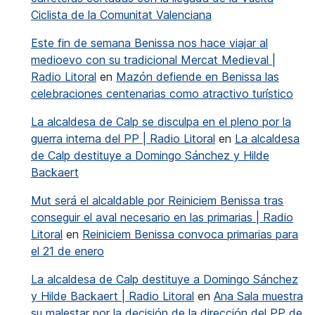
Ciclista de la Comunitat Valenciana
Este fin de semana Benissa nos hace viajar al
medioevo con su tradicional Mercat Medieval |
Radio Litoral
en
Mazón defiende en Benissa las
celebraciones centenarias como atractivo turístico
La alcaldesa de Calp se disculpa en el pleno por la
guerra interna del PP | Radio Litoral
en
La alcaldesa
de Calp destituye a Domingo Sánchez y Hilde
Backaert
Mut será el alcaldable por Reiniciem Benissa tras
conseguir el aval necesario en las primarias | Radio
Litoral
en
Reiniciem Benissa convoca primarias para
el 21 de enero
La alcaldesa de Calp destituye a Domingo Sánchez
y Hilde Backaert | Radio Litoral
en
Ana Sala muestra
su malestar por la decisión de la dirección del PP de