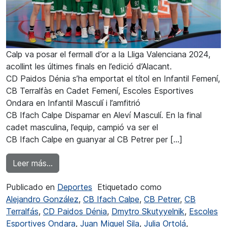
Calp va posar el fermall d’or a la Lliga Valenciana 2024,
acollint les últimes finals en l’edició d’Alacant.
CD Paidos Dénia s’ha emportat el títol en Infantil Femení,
CB Terralfàs en Cadet Femení, Escoles Esportives
Ondara en Infantil Masculí i l’amfitrió
CB Ifach Calpe Dispamar en Aleví Masculí. En la final
cadet masculina, l’equip, campió va ser el
CB Ifach Calpe en guanyar al CB Petrer per […]
from Calp va coronar als campions infantils i c
Leer más…
Publicado en
Deportes
Etiquetado como
Alejandro González
,
CB Ifach Calpe
,
CB Petrer
,
CB
Terralfás
,
CD Paidos Dénia
,
Dmytro Skutyyelnik
,
Escoles
Esportives Ondara
,
Juan Miguel Sila
,
Julia Ortolá
,