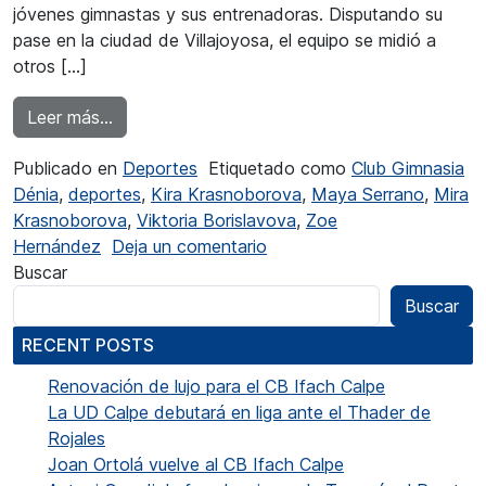
jóvenes gimnastas y sus entrenadoras. Disputando su
pase en la ciudad de Villajoyosa, el equipo se midió a
otros […]
from El conjunto alevín del C. Gimnasia Dénia 
Leer más…
Publicado en
Deportes
Etiquetado como
Club Gimnasia
Dénia
,
deportes
,
Kira Krasnoborova
,
Maya Serrano
,
Mira
Krasnoborova
,
Viktoria Borislavova
,
Zoe
en El conjunto alevín del C
Hernández
Deja un comentario
Buscar
Buscar
RECENT POSTS
Renovación de lujo para el CB Ifach Calpe
La UD Calpe debutará en liga ante el Thader de
Rojales
Joan Ortolá vuelve al CB Ifach Calpe