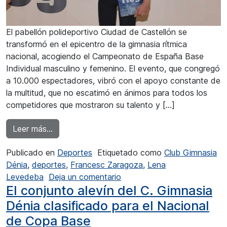
El pabellón polideportivo Ciudad de Castellón se
transformó en el epicentro de la gimnasia rítmica
nacional, acogiendo el Campeonato de España Base
Individual masculino y femenino. El evento, que congregó
a 10.000 espectadores, vibró con el apoyo constante de
la multitud, que no escatimó en ánimos para todos los
competidores que mostraron su talento y […]
from Francesc Zaragoza del CG Dénia campe
Leer más…
Publicado en
Deportes
Etiquetado como
Club Gimnasia
Dénia
,
deportes
,
Francesc Zaragoza
,
Lena
en Francesc Zaragoza del 
Levedeba
Deja un comentario
El conjunto alevín del C. Gimnasia
Dénia clasificado para el Nacional
de Copa Base