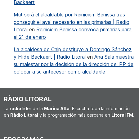
Backaert
Mut será el alcaldable por Reiniciem Benissa tras
conseguir el aval necesario en las primarias | Radio
Litoral
en
Reiniciem Benissa convoca primarias para
el 21 de enero
La alcaldesa de Calp destituye a Domingo Sánchez
y Hilde Backaert | Radio Litoral
en
Ana Sala muestra
su malestar por la decisión de la dirección del PP de
colocar a su antecesor como alcaldable
RÀDIO LITORAL
La
radio
líder de la
Marina Alta
. Escucha toda la información
en
Ràdio Litoral
y la programación más cercana en
Litoral FM
.