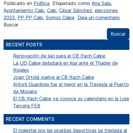
Publicado en
Política
Etiquetado como
Ana Sala
,
Ayuntamiento Calp
,
Calp
,
César Sánchez
,
elecciones
en La
2023
,
PP PP Calp
,
Somos Calpe
Deja un comentario
Buscar
Buscar
RECENT POSTS
Renovación de lujo para el CB Ifach Calpe
La UD Calpe debutará en liga ante el Thader de
Rojales
Joan Ortolá vuelve al CB Ifach Calpe
Antoni Guardiola fue el mejor en la Travesía al Puerto
de Moraira
El CB Ifach Calpe ya conoce su calendario en la Liga
Tercera FEB
RECENT COMMENTS
El malestar por las pruebas deportivas se traslada al