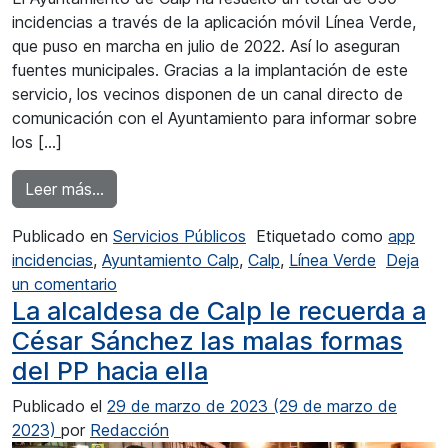
incidencias a través de la aplicación móvil Línea Verde,
que puso en marcha en julio de 2022. Así lo aseguran
fuentes municipales. Gracias a la implantación de este
servicio, los vecinos disponen de un canal directo de
comunicación con el Ayuntamiento para informar sobre
los […]
from La aplicación Línea Verde resuelve 650 i
Leer más…
Publicado en
Servicios Públicos
Etiquetado como
app
incidencias
,
Ayuntamiento Calp
,
Calp
,
Línea Verde
Deja
en La aplicación Línea Verde resuelve 650 in
un comentario
La alcaldesa de Calp le recuerda a
César Sánchez las malas formas
del PP hacia ella
Publicado el
29 de marzo de 2023
(29 de marzo de
2023)
por
Redacción