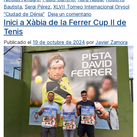
Bautista
,
Sergi Pérez
,
XLVII Torneo Internacional Orysol
en Dénia acoge a los
“Ciudad de Dénia”
Deja un comentario
Inici a Xàbia de la Ferrer Cup II de
Tenis
Publicado el
19 de octubre de 2024
por
Javier Zamora