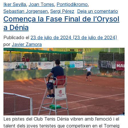
Iker Sevilla
,
Joan Torres
,
Pontjodikromo
,
en D
Sebastian Jorgensen
,
Sergi Pérez
Deja un comentario
Comença la Fase Final de l’Orysol
a Dénia
Publicado el
23 de julio de 2024
(23 de julio de 2024)
por
Javier Zamora
Les pistes del Club Tenis Dénia vibren amb l’emoció i el
talent dels joves tenistes que competixen en el Torneig