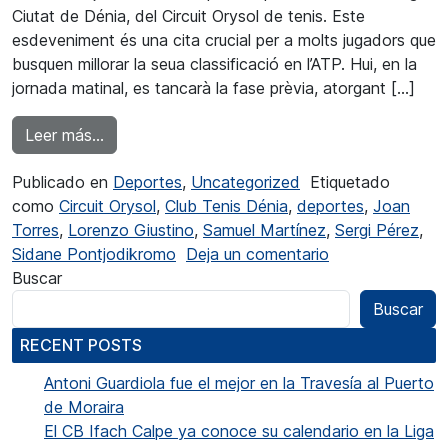
Ciutat de Dénia, del Circuit Orysol de tenis. Este
esdeveniment és una cita crucial per a molts jugadors que
busquen millorar la seua classificació en l’ATP. Hui, en la
jornada matinal, es tancarà la fase prèvia, atorgant […]
from Comença la Fase Final de l’Orysol a Déni
Leer más…
Publicado en
Deportes
,
Uncategorized
Etiquetado
como
Circuit Orysol
,
Club Tenis Dénia
,
deportes
,
Joan
Torres
,
Lorenzo Giustino
,
Samuel Martínez
,
Sergi Pérez
,
en Comença la F
Sidane Pontjodikromo
Deja un comentario
Buscar
Buscar
RECENT POSTS
Antoni Guardiola fue el mejor en la Travesía al Puerto
de Moraira
El CB Ifach Calpe ya conoce su calendario en la Liga