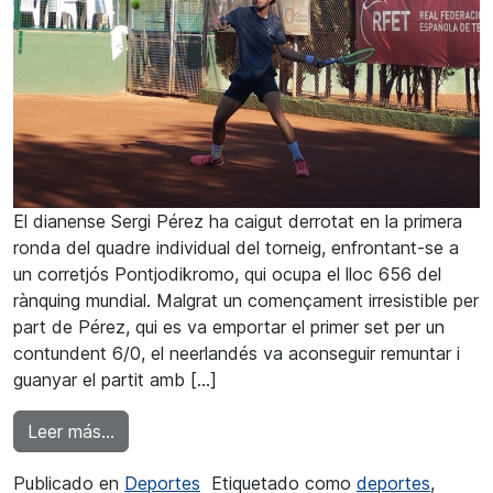
El dianense Sergi Pérez ha caigut derrotat en la primera
ronda del quadre individual del torneig, enfrontant-se a
un corretjós Pontjodikromo, qui ocupa el lloc 656 del
rànquing mundial. Malgrat un començament irresistible per
part de Pérez, qui es va emportar el primer set per un
contundent 6/0, el neerlandés va aconseguir remuntar i
guanyar el partit amb […]
from Derrota del local Sergi Pérez en l’Orysol 
Leer más…
Publicado en
Deportes
Etiquetado como
deportes
,