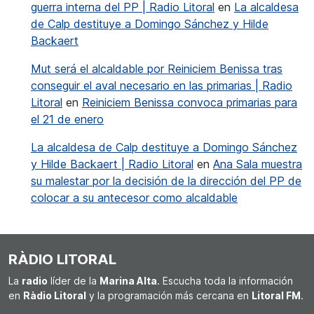
guerra interna del PP | Radio Litoral
en
La alcaldesa
de Calp destituye a Domingo Sánchez y Hilde
Backaert
Mut será el alcaldable por Reiniciem Benissa tras
conseguir el aval necesario en las primarias | Radio
Litoral
en
Reiniciem Benissa convoca primarias para
el 21 de enero
La alcaldesa de Calp destituye a Domingo Sánchez
y Hilde Backaert | Radio Litoral
en
Ana Sala muestra
su malestar por la decisión de la dirección del PP de
colocar a su antecesor como alcaldable
RÀDIO LITORAL
La
radio
líder de la
Marina Alta
. Escucha toda la información
en
Ràdio Litoral
y la programación más cercana en
Litoral FM
.