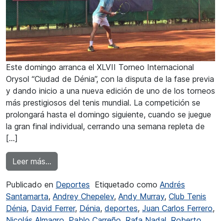
Este domingo arranca el XLVII Torneo Internacional
Orysol “Ciudad de Dénia”, con la disputa de la fase previa
y dando inicio a una nueva edición de uno de los torneos
más prestigiosos del tenis mundial. La competición se
prolongará hasta el domingo siguiente, cuando se juegue
la gran final individual, cerrando una semana repleta de
[…]
from Dénia acoge a los jóvenes valores del ten
Leer más…
Publicado en
Deportes
Etiquetado como
Andrés
Santamarta
,
Andrey Chepelev
,
Andy Murray
,
Club Tenis
Dénia
,
David Ferrer
,
Dénia
,
deportes
,
Juan Carlos Ferrero
,
Nicolás Almagro
,
Pablo Carreño
,
Rafa Nadal
,
Roberto