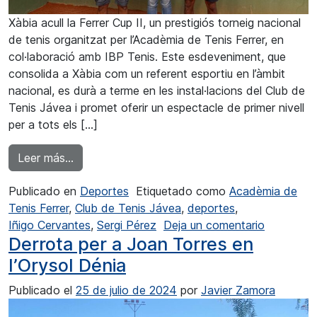
Xàbia acull la Ferrer Cup II, un prestigiós torneig nacional
de tenis organitzat per l’Acadèmia de Tenis Ferrer, en
col·laboració amb IBP Tenis. Este esdeveniment, que
consolida a Xàbia com un referent esportiu en l’àmbit
nacional, es durà a terme en les instal·lacions del Club de
Tenis Jávea i promet oferir un espectacle de primer nivell
per a tots els […]
from Inici a Xàbia de la Ferrer Cup II de Tenis
Leer más…
Publicado en
Deportes
Etiquetado como
Acadèmia de
Tenis Ferrer
,
Club de Tenis Jávea
,
deportes
,
en Inici a
Iñigo Cervantes
,
Sergi Pérez
Deja un comentario
Derrota per a Joan Torres en
l’Orysol Dénia
Publicado el
25 de julio de 2024
por
Javier Zamora