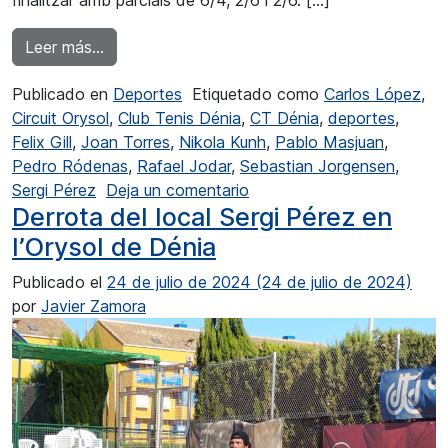
finalitzar amb parcials de 6/4, 2/6 i 2/6. […]
from Derrota per a Joan Torres en l’Orysol Dén
Leer más…
Publicado en
Deportes
Etiquetado como
Carlos López
,
Circuit Orysol
,
Club Tenis Dénia
,
CT Dénia
,
deportes
,
Felix Gill
,
Joan Torres
,
Nikola Kunh
,
Pablo Masjuan
,
Pedro Ródenas
,
Rafael Jodar
,
Sebastian Jorgensen
,
en Derrota per a Joan Torr
Sergi Pérez
Deja un comentario
Derrota del local Sergi Pérez en
l’Orysol de Dénia
Publicado el
24 de julio de 2024
(24 de julio de 2024)
por
Javier Zamora