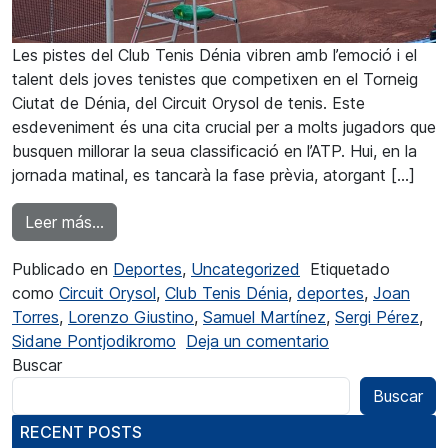
Les pistes del Club Tenis Dénia vibren amb l’emoció i el
talent dels joves tenistes que competixen en el Torneig
Ciutat de Dénia, del Circuit Orysol de tenis. Este
esdeveniment és una cita crucial per a molts jugadors que
busquen millorar la seua classificació en l’ATP. Hui, en la
jornada matinal, es tancarà la fase prèvia, atorgant […]
from Comença la Fase Final de l’Orysol a Déni
Leer más…
Publicado en
Deportes
,
Uncategorized
Etiquetado
como
Circuit Orysol
,
Club Tenis Dénia
,
deportes
,
Joan
Torres
,
Lorenzo Giustino
,
Samuel Martínez
,
Sergi Pérez
,
en Comença la F
Sidane Pontjodikromo
Deja un comentario
Buscar
Buscar
RECENT POSTS