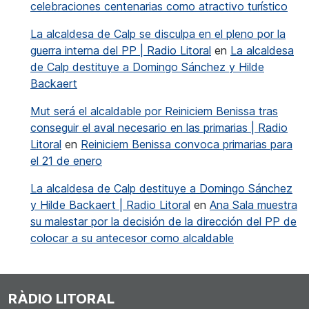
celebraciones centenarias como atractivo turístico
La alcaldesa de Calp se disculpa en el pleno por la
guerra interna del PP | Radio Litoral
en
La alcaldesa
de Calp destituye a Domingo Sánchez y Hilde
Backaert
Mut será el alcaldable por Reiniciem Benissa tras
conseguir el aval necesario en las primarias | Radio
Litoral
en
Reiniciem Benissa convoca primarias para
el 21 de enero
La alcaldesa de Calp destituye a Domingo Sánchez
y Hilde Backaert | Radio Litoral
en
Ana Sala muestra
su malestar por la decisión de la dirección del PP de
colocar a su antecesor como alcaldable
RÀDIO LITORAL