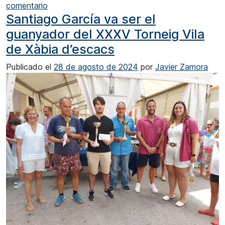
en El CN Jávea té llaüt nou per a la Lliga SUMA
comentario
Santiago García va ser el
guanyador del XXXV Torneig Vila
de Xàbia d’escacs
Publicado el
28 de agosto de 2024
por
Javier Zamora