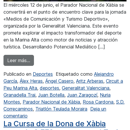
El miércoles 12 de junio, el Parador Nacional de Xàbia se
convertirá en el punto de encuentro clave para la jornada
«Medios de Comunicación y Turismo Deportivo»,
organizada por la Generalitat Valenciana. Este evento
promete explorar el impacto transformador del deporte
en la Marina Alta como motor de noticias y atracción
turística. Desarrollando Potencial Mediático […]
from Xàbia: Epicentro de la Comunicación Dep
Leer más…
Publicado en
Deportes
Etiquetado como
Alejandro
García
,
Álex Heras
,
Ángel Casero
,
Aritz Arberas
,
Circuit a
Peu Marina Alta
,
deportes
,
Generalitat Valenciana
,
Granadella Trai
,
Juan Botella
,
Juan Zaragozí
,
Nuria
Montes
,
Parador Nacional de Xàbia
,
Rosa Cardona
,
S.D.
Correcaminos
,
Triatlón Teulada Moraira
Deja un
en Xàbia: Epicentro de la Comunicación Deport
comentario
La Cursa de la Dona de Xàbia