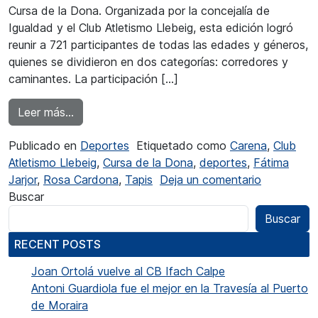
Cursa de la Dona. Organizada por la concejalía de
Igualdad y el Club Atletismo Llebeig, esta edición logró
reunir a 721 participantes de todas las edades y géneros,
quienes se dividieron en dos categorías: corredores y
caminantes. La participación […]
from La Cursa de la Dona de Xàbia recauda 3.7
Leer más…
Publicado en
Deportes
Etiquetado como
Carena
,
Club
Atletismo Llebeig
,
Cursa de la Dona
,
deportes
,
Fátima
en La Curs
Jarjor
,
Rosa Cardona
,
Tapis
Deja un comentario
Buscar
Buscar
RECENT POSTS
Joan Ortolá vuelve al CB Ifach Calpe
Antoni Guardiola fue el mejor en la Travesía al Puerto
de Moraira