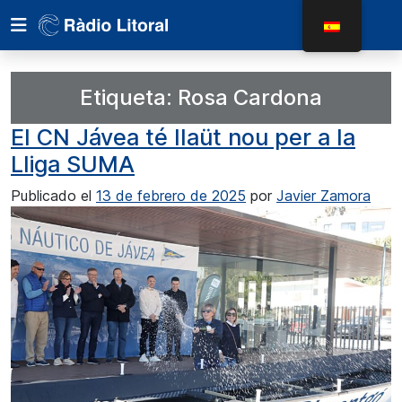
Etiqueta:
Rosa Cardona
El CN Jávea té llaüt nou per a la
Lliga SUMA
Publicado el
13 de febrero de 2025
por
Javier Zamora