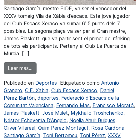
Santiago García, mestre FIDE, va ser el vencedor del
XXXV torneig Vila de Xàbia d’escacs. Este jove jugador
del Club Escacs Xeraco va sumar 6’ 5 punts dels 7
possibles. La segona plaça va ser per al Gran mestre,
James Plaskett, que va partir sent el primer del ránking
de tots els participants. Pertany al Club La Puerta de
Múrcia. […]
from Santiago García va ser el guanyador del 
Leer más…
Publicado en
Deportes
Etiquetado como
Antonio
Granero
,
C.E. Xàbia
,
Club Escacs Xeraco
,
Daniel
Pérez Bartón
,
deportes
,
Federació d'Escacs de la
Comunitat Valenciana
,
Fernando Mas
,
Francisco Morató
,
James Plaskett
,
José Mulet
,
Mykhailo Troshchenko
,
Néstor Echeverría D'Angelo
,
Noelia Ahuir Buigues
,
Oliver Villareal
,
Quim Pérez Montagut
,
Rosa Cardona
,
Santiago García
,
Toni Bertomeu
,
Toni Pérez
,
XXXV