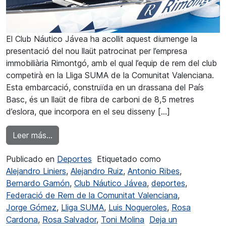
El Club Náutico Jávea ha acollit aquest diumenge la
presentació del nou llaüt patrocinat per l’empresa
immobiliària Rimontgó, amb el qual l’equip de rem del club
competirà en la Lliga SUMA de la Comunitat Valenciana.
Esta embarcació, construïda en un drassana del País
Basc, és un llaüt de fibra de carboni de 8,5 metres
d’eslora, que incorpora en el seu disseny […]
from El CN Jávea té llaüt nou per a la Lliga S
Leer más…
Publicado en
Deportes
Etiquetado como
Alejandro Liniers
,
Alejandro Ruiz
,
Antonio Ribes
,
Bernardo Gamón
,
Club Náutico Jávea
,
deportes
,
Federació de Rem de la Comunitat Valenciana
,
Jorge Gómez
,
Lliga SUMA
,
Luis Nogueroles
,
Rosa
Cardona
,
Rosa Salvador
,
Toni Molina
Deja un