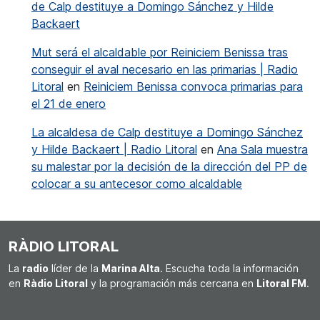
de Calp destituye a Domingo Sánchez y Hilde
Backaert
Mut será el alcaldable por Reiniciem Benissa tras
conseguir el aval necesario en las primarias | Radio
Litoral
en
Reiniciem Benissa convoca primarias para
el 21 de enero
La alcaldesa de Calp destituye a Domingo Sánchez
y Hilde Backaert | Radio Litoral
en
Ana Sala muestra
su malestar por la decisión de la dirección del PP de
colocar a su antecesor como alcaldable
RÀDIO LITORAL
La
radio
líder de la
Marina Alta
. Escucha toda la información
en
Ràdio Litoral
y la programación más cercana en
Litoral FM
.