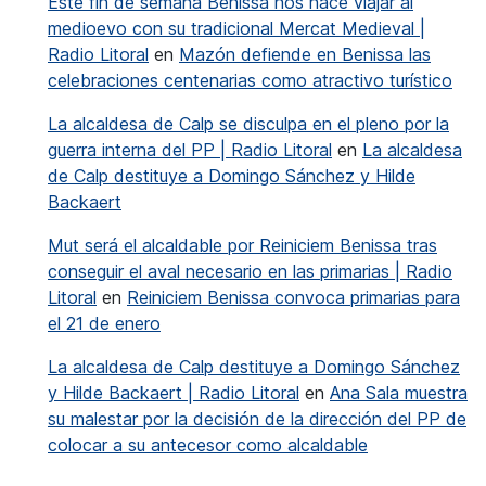
Este fin de semana Benissa nos hace viajar al
medioevo con su tradicional Mercat Medieval |
Radio Litoral
en
Mazón defiende en Benissa las
celebraciones centenarias como atractivo turístico
La alcaldesa de Calp se disculpa en el pleno por la
guerra interna del PP | Radio Litoral
en
La alcaldesa
de Calp destituye a Domingo Sánchez y Hilde
Backaert
Mut será el alcaldable por Reiniciem Benissa tras
conseguir el aval necesario en las primarias | Radio
Litoral
en
Reiniciem Benissa convoca primarias para
el 21 de enero
La alcaldesa de Calp destituye a Domingo Sánchez
y Hilde Backaert | Radio Litoral
en
Ana Sala muestra
su malestar por la decisión de la dirección del PP de
colocar a su antecesor como alcaldable