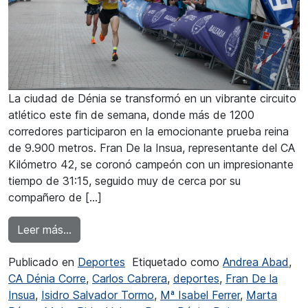
La ciudad de Dénia se transformó en un vibrante circuito
atlético este fin de semana, donde más de 1200
corredores participaron en la emocionante prueba reina
de 9.900 metros. Fran De la Insua, representante del CA
Kilómetro 42, se coronó campeón con un impresionante
tiempo de 31:15, seguido muy de cerca por su
compañero de […]
from Fran De la Insua y Mª Isabel Ferrer venc
Leer más…
Publicado en
Deportes
Etiquetado como
Andrea Abad
,
CA Dénia Corre
,
Carlos Cabrera
,
deportes
,
Fran De la
Insua
,
Isidro Salvador Tormo
,
Mª Isabel Ferrer
,
Marta