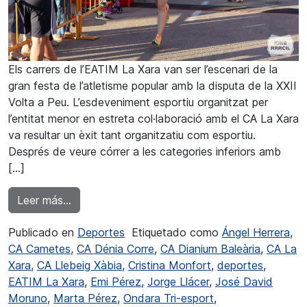
Els carrers de l’EATIM La Xara van ser l’escenari de la
gran festa de l’atletisme popular amb la disputa de la XXII
Volta a Peu. L’esdeveniment esportiu organitzat per
l’entitat menor en estreta col·laboració amb el CA La Xara
va resultar un èxit tant organitzatiu com esportiu.
Després de veure córrer a les categories inferiors amb
[…]
from José Moruno i Marta Pérez van triomfar 
Leer más…
Publicado en
Deportes
Etiquetado como
Ángel Herrera
,
CA Cametes
,
CA Dénia Corre
,
CA Dianium Baleària
,
CA La
Xara
,
CA Llebeig Xàbia
,
Cristina Monfort
,
deportes
,
EATIM La Xara
,
Emi Pérez
,
Jorge Llácer
,
José David
Moruno
,
Marta Pérez
,
Ondara Tri-esport
,