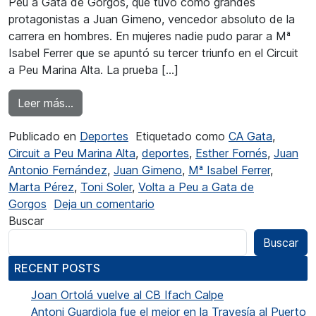
Peu a Gata de Gorgos, que tuvo como grandes
protagonistas a Juan Gimeno, vencedor absoluto de la
carrera en hombres. En mujeres nadie pudo parar a Mª
Isabel Ferrer que se apuntó su tercer triunfo en el Circuit
a Peu Marina Alta. La prueba […]
from En la Volta a Peu a Gata Juan Gimeno fu
Leer más…
Publicado en
Deportes
Etiquetado como
CA Gata
,
Circuit a Peu Marina Alta
,
deportes
,
Esther Fornés
,
Juan
Antonio Fernández
,
Juan Gimeno
,
Mª Isabel Ferrer
,
Marta Pérez
,
Toni Soler
,
Volta a Peu a Gata de
en En la Volta a Peu a Gata Ju
Gorgos
Deja un comentario
Buscar
Buscar
RECENT POSTS
Joan Ortolá vuelve al CB Ifach Calpe
Antoni Guardiola fue el mejor en la Travesía al Puerto