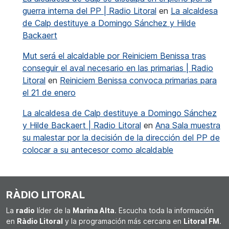
guerra interna del PP | Radio Litoral
en
La alcaldesa
de Calp destituye a Domingo Sánchez y Hilde
Backaert
Mut será el alcaldable por Reiniciem Benissa tras
conseguir el aval necesario en las primarias | Radio
Litoral
en
Reiniciem Benissa convoca primarias para
el 21 de enero
La alcaldesa de Calp destituye a Domingo Sánchez
y Hilde Backaert | Radio Litoral
en
Ana Sala muestra
su malestar por la decisión de la dirección del PP de
colocar a su antecesor como alcaldable
RÀDIO LITORAL
La
radio
líder de la
Marina Alta
. Escucha toda la información
en
Ràdio Litoral
y la programación más cercana en
Litoral FM
.