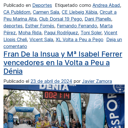
Publicado en
Deportes
Etiquetado como
Andrea Abad
,
CA Publidom
,
Carmen Sala
,
CE Llebeig Xábia
,
Circuit a
Peu Marina Alta
,
Club Dorsal 19 Pego
,
Dani Planells
,
deportes
,
Esther Fornés
,
Fernando Ferrando
,
Marta
Pérez
,
Moha Rida
,
Paqui Rodríguez
,
Toni Soler
,
Vicent
Llopis Cheli
,
Vicent Sala
,
XL Volta a Peu a Pego
Deja un
en Moha Rida y Andrea Abad ganadores de la 
comentario
Fran De la Insua y Mª Isabel Ferrer
vencedores en la Volta a Peu a
Dénia
Publicado el
23 de abril de 2024
por
Javier Zamora