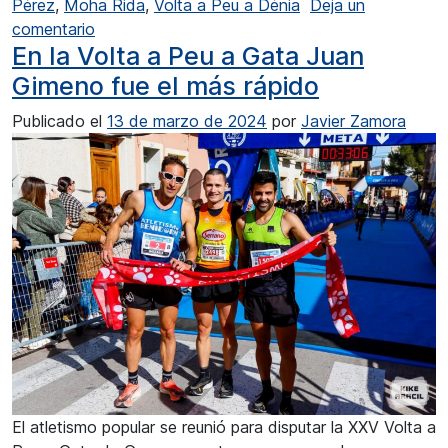
Pérez
,
Moha Rida
,
Volta a Peu a Dénia
Deja un
en Fran De la Insua y Mª Isabel Ferrer vencedor
comentario
En la Volta a Peu a Gata Juan
Gimeno fue el más rápido
Publicado el
13 de marzo de 2024
por
Javier Zamora
El atletismo popular se reunió para disputar la XXV Volta a