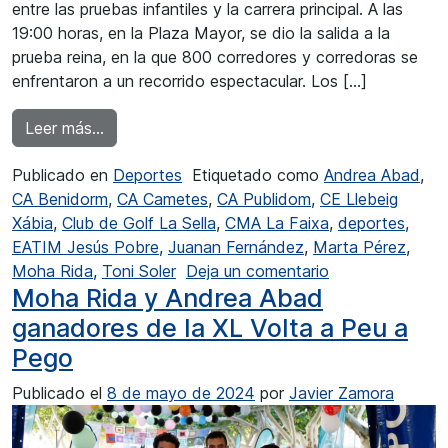
entre las pruebas infantiles y la carrera principal. A las
19:00 horas, en la Plaza Mayor, se dio la salida a la
prueba reina, en la que 800 corredores y corredoras se
enfrentaron a un recorrido espectacular. Los […]
from Jesús Pobre vio vencer a Moha Rida y Mª
Leer más…
Publicado en
Deportes
Etiquetado como
Andrea Abad
,
CA Benidorm
,
CA Cametes
,
CA Publidom
,
CE Llebeig
Xábia
,
Club de Golf La Sella
,
CMA La Faixa
,
deportes
,
EATIM Jesús Pobre
,
Juanan Fernández
,
Marta Pérez
,
en Jesús Pobre 
Moha Rida
,
Toni Soler
Deja un comentario
Moha Rida y Andrea Abad
ganadores de la XL Volta a Peu a
Pego
Publicado el
8 de mayo de 2024
por
Javier Zamora