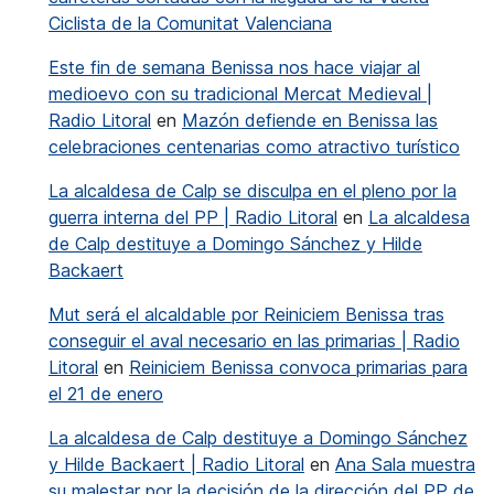
Ciclista de la Comunitat Valenciana
Este fin de semana Benissa nos hace viajar al
medioevo con su tradicional Mercat Medieval |
Radio Litoral
en
Mazón defiende en Benissa las
celebraciones centenarias como atractivo turístico
La alcaldesa de Calp se disculpa en el pleno por la
guerra interna del PP | Radio Litoral
en
La alcaldesa
de Calp destituye a Domingo Sánchez y Hilde
Backaert
Mut será el alcaldable por Reiniciem Benissa tras
conseguir el aval necesario en las primarias | Radio
Litoral
en
Reiniciem Benissa convoca primarias para
el 21 de enero
La alcaldesa de Calp destituye a Domingo Sánchez
y Hilde Backaert | Radio Litoral
en
Ana Sala muestra
su malestar por la decisión de la dirección del PP de