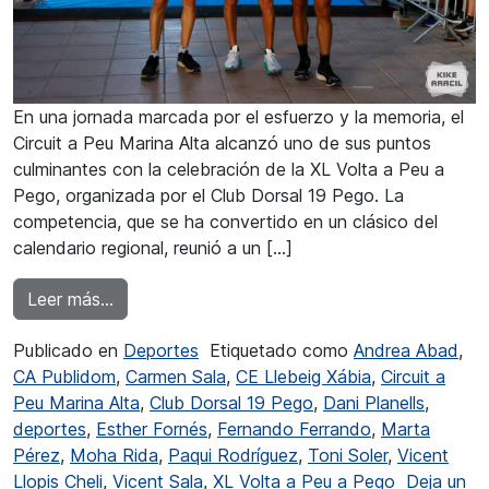
En una jornada marcada por el esfuerzo y la memoria, el
Circuit a Peu Marina Alta alcanzó uno de sus puntos
culminantes con la celebración de la XL Volta a Peu a
Pego, organizada por el Club Dorsal 19 Pego. La
competencia, que se ha convertido en un clásico del
calendario regional, reunió a un […]
from Moha Rida y Andrea Abad ganadores de 
Leer más…
Publicado en
Deportes
Etiquetado como
Andrea Abad
,
CA Publidom
,
Carmen Sala
,
CE Llebeig Xábia
,
Circuit a
Peu Marina Alta
,
Club Dorsal 19 Pego
,
Dani Planells
,
deportes
,
Esther Fornés
,
Fernando Ferrando
,
Marta
Pérez
,
Moha Rida
,
Paqui Rodríguez
,
Toni Soler
,
Vicent
Llopis Cheli
,
Vicent Sala
,
XL Volta a Peu a Pego
Deja un