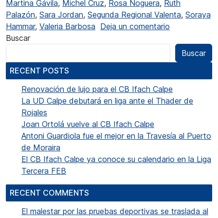
Martina Gávila
,
Michel Cruz
,
Rosa Noguera
,
Ruth
Palazón
,
Sara Jordan
,
Segunda Regional Valenta
,
Soraya
en El CF Beni
Hammar
,
Valeria Barbosa
Deja un comentario
Buscar
Buscar
RECENT POSTS
Renovación de lujo para el CB Ifach Calpe
La UD Calpe debutará en liga ante el Thader de
Rojales
Joan Ortolá vuelve al CB Ifach Calpe
Antoni Guardiola fue el mejor en la Travesía al Puerto
de Moraira
El CB Ifach Calpe ya conoce su calendario en la Liga
Tercera FEB
RECENT COMMENTS
El malestar por las pruebas deportivas se traslada al