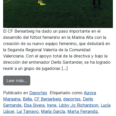
El CF Beniarbeig ha dado un paso importante en el
desarrollo del fútbol femenino en la Marina Alta con la
creación de su nuevo equipo femenino, que debutará en
la Segunda Regional Valenta de la Comunidad
Valenciana. Con el apoyo total de la directiva y bajo la
dirección del entrenador Derlis Santander, se ha logrado
reunir a un grupo de jugadoras […]
from El CF Beniarbeig crea un equipo femenino
Leer más…
Publicado en
Deportes
Etiquetado como
Aurora
Marquina
,
Bella
,
CF Beniarbeig
,
deportes
,
Derlis
Santande
,
Elsa Sivera
,
Irene
,
Libby Jo Richardson
,
Lucía
Llácer
,
Lui Tamayo
,
María García
,
Marta Ferrandiz
,