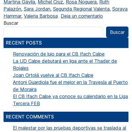
Martina Gávila
,
Michel Cruz
,
Rosa Noguera
,
Ruth
Palazón
,
Sara Jordan
,
Segunda Regional Valenta
,
Soraya
en El CF Beni
Hammar
,
Valeria Barbosa
Deja un comentario
Buscar
Buscar
RECENT POSTS
Renovación de lujo para el CB Ifach Calpe
La UD Calpe debutará en liga ante el Thader de
Rojales
Joan Ortolá vuelve al CB Ifach Calpe
Antoni Guardiola fue el mejor en la Travesía al Puerto
de Moraira
El CB Ifach Calpe ya conoce su calendario en la Liga
Tercera FEB
RECENT COMMENTS
El malestar por las pruebas deportivas se traslada al