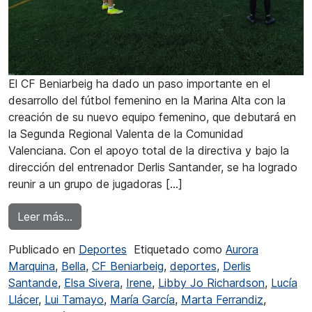
El CF Beniarbeig ha dado un paso importante en el
desarrollo del fútbol femenino en la Marina Alta con la
creación de su nuevo equipo femenino, que debutará en
la Segunda Regional Valenta de la Comunidad
Valenciana. Con el apoyo total de la directiva y bajo la
dirección del entrenador Derlis Santander, se ha logrado
reunir a un grupo de jugadoras […]
from El CF Beniarbeig crea un equipo femenino
Leer más…
Publicado en
Deportes
Etiquetado como
Aurora
Marquina
,
Bella
,
CF Beniarbeig
,
deportes
,
Derlis
Santande
,
Elsa Sivera
,
Irene
,
Libby Jo Richardson
,
Lucía
Llácer
,
Lui Tamayo
,
María García
,
Marta Ferrandiz
,