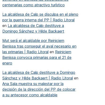
centenarias como atractivo turístico
La alcaldesa de Calp se disculpa en el pleno
por la guerra interna del PP | Radio Litoral
en
La alcaldesa de Calp destituye a
Domingo Sánchez y Hilde Backaert
Mut será el alcaldable por Reiniciem
Benissa tras conseguir el aval necesario en
las primarias | Radio Litoral
en
Reiniciem
Benissa convoca primarias para el 21 de
enero
ver, si no buscas ofertas fuera, y además aquí son gratuito
La alcaldesa de Calp destituye a Domingo
Sánchez y Hilde Backaert | Radio Litoral
en
Ana Sala muestra su malestar por la
 si no buscas ofertas fuera, y además aquí son gratuitos”
decisión de la dirección del PP de colocar
a su antecesor como alcaldable