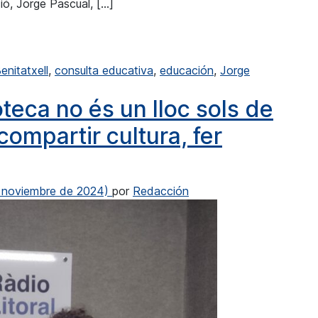
ió, Jorge Pascual, […]
n vessant polític que educatiu»
enitatxell
,
consulta educativa
,
educación
,
Jorge
orge Pascual: «Té més to en vessant polític que educatiu»
oteca no és un lloc sols de
compartir cultura, fer
 noviembre de 2024)
por
Redacción