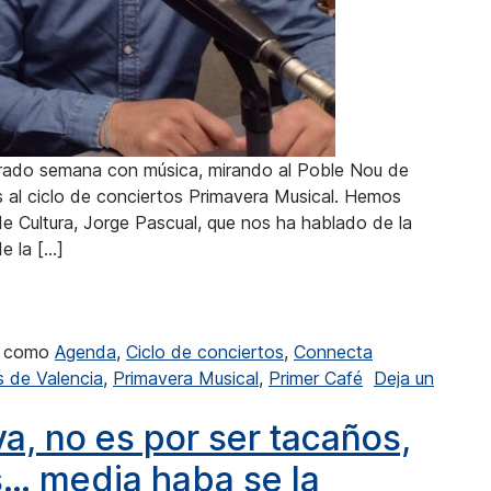
errado semana con música, mirando al Poble Nou de
s al ciclo de conciertos Primavera Musical. Hemos
e Cultura, Jorge Pascual, que nos ha hablado de la
e la […]
nuestros vecinos conciertos que no estamos acostumbrados a 
o como
Agenda
,
Ciclo de conciertos
,
Connecta
 de Valencia
,
Primavera Musical
,
Primer Café
Deja un
tros vecinos conciertos que no estamos acostumbrados a ver,
va, no es por ser tacaños,
es… media haba se la