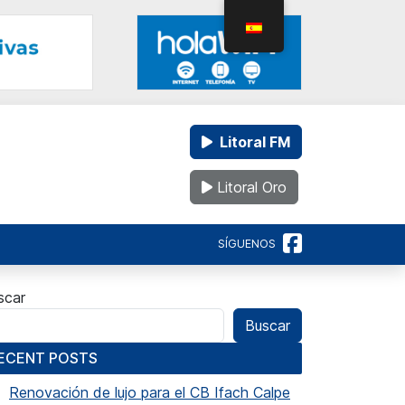
Litoral FM
Litoral Oro
SÍGUENOS
scar
Buscar
ECENT POSTS
Renovación de lujo para el CB Ifach Calpe