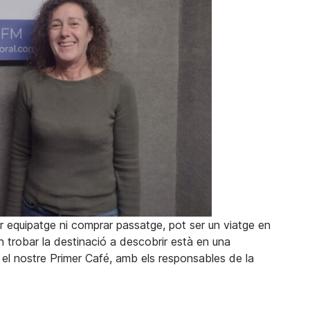
tar equipatge ni comprar passatge, pot ser un viatge en
 on trobar la destinació a descobrir està en una
t el nostre Primer Café, amb els responsables de la
no és un lloc sols de prestec, és un lloc on compartir cultura, 