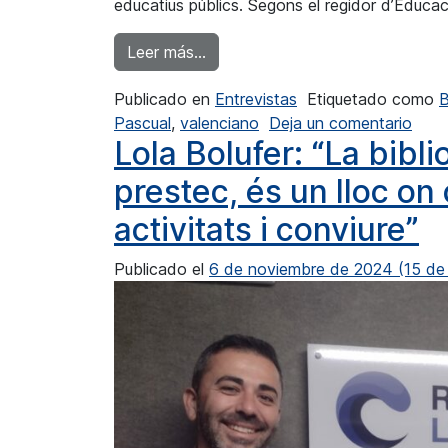
educatius públics. Segons el regidor d’Educac
from Jorge Pascual: «Té més to e
Leer más…
Publicado en
Entrevistas
Etiquetado como
B
en J
Pascual
,
valenciano
Deja un comentario
Lola Bolufer: “La bibli
prestec, és un lloc on 
activitats i conviure”
Publicado el
6 de noviembre de 2024
(15 de