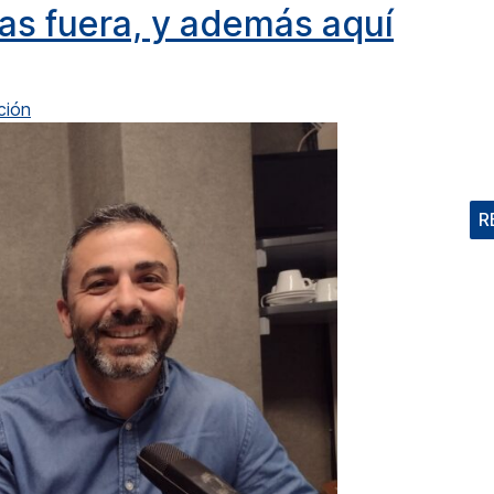
tas fuera, y además aquí
ción
R