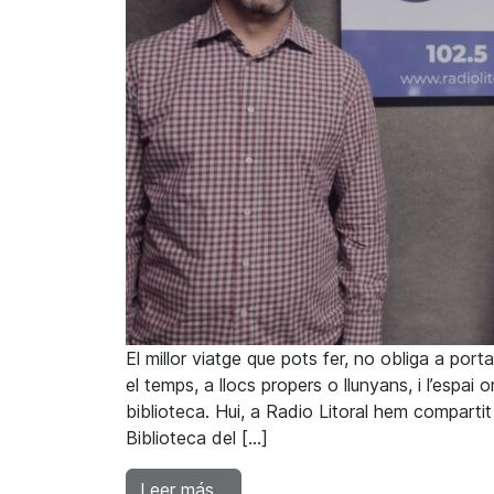
El millor viatge que pots fer, no obliga a por
el temps, a llocs propers o llunyans, i l’espai
biblioteca. Hui, a Radio Litoral hem comparti
Biblioteca del […]
from Lola Bolufer: “La biblioteca 
Leer más…