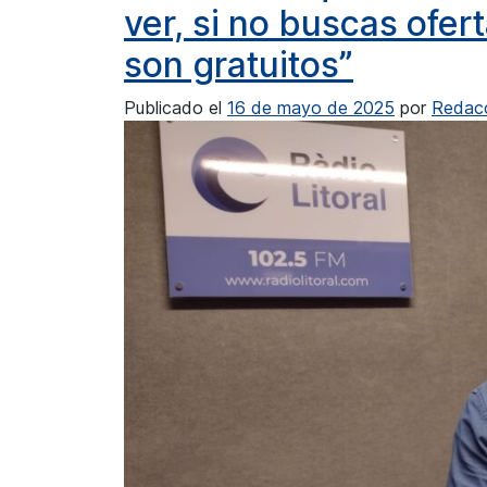
ver, si no buscas ofer
son gratuitos”
Publicado el
16 de mayo de 2025
por
Redac