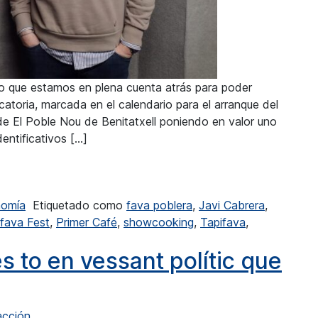
 que estamos en plena cuenta atrás para poder
atoria, marcada en el calendario para el arranque del
de El Poble Nou de Benitatxell poniendo en valor uno
entificativos […]
o es por ser tacaños, es por ser inteligentes… media haba se
nomía
Etiquetado como
fava poblera
,
Javi Cabrera
,
afava Fest
,
Primer Café
,
showcooking
,
Tapifava
,
itjafava, no es por ser tacaños, es por ser inteligentes… m
s to en vessant polític que
cción