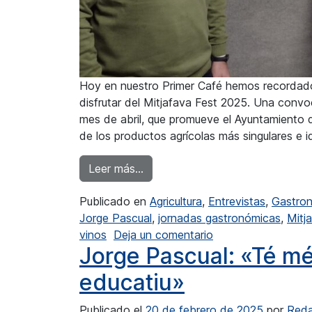
Hoy en nuestro Primer Café hemos recordado
disfrutar del Mitjafava Fest 2025. Una convoc
mes de abril, que promueve el Ayuntamiento 
de los productos agrícolas más singulares e id
from Javi Cabrera: “Mitjafava, n
Leer más…
Publicado en
Agricultura
,
Entrevistas
,
Gastro
Jorge Pascual
,
jornadas gastronómicas
,
Mitj
en Javi Cabrera: “M
vinos
Deja un comentario
Jorge Pascual: «Té mé
educatiu»
Publicado el
20 de febrero de 2025
por
Reda