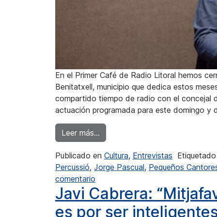
En el Primer Café de Radio Litoral hemos c
Benitatxell, municipio que dedica estos mese
compartido tiempo de radio con el concejal d
actuación programada para este domingo y d
from Jorge Pascual: “Acercar a 
Leer más…
Publicado en
Cultura
,
Entrevistas
Etiquetad
Percussió
,
Jorge Pascual
,
Pequeños Cantores
en Jorge Pascual: “Acercar a nues
comentario
Javi Cabrera: “Mitjafa
es por ser inteligent