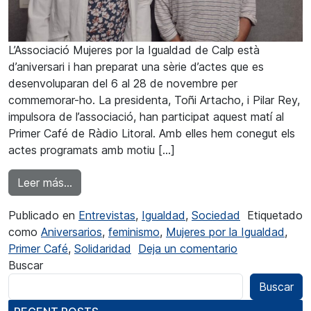
L’Associació Mujeres por la Igualdad de Calp està
d’aniversari i han preparat una sèrie d’actes que es
desenvoluparan del 6 al 28 de novembre per
commemorar-ho. La presidenta, Toñi Artacho, i Pilar Rey,
impulsora de l’associació, han participat aquest matí al
Primer Café de Ràdio Litoral. Amb elles hem conegut els
actes programats amb motiu […]
from Pilar Rey: “El nostre desafiament més gran
Leer más…
Publicado en
Entrevistas
,
Igualdad
,
Sociedad
Etiquetado
como
Aniversarios
,
feminismo
,
Mujeres por la Igualdad
,
en Pilar Rey: 
Primer Café
,
Solidaridad
Deja un comentario
Buscar
Buscar