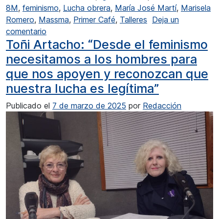
8M
,
feminismo
,
Lucha obrera
,
María José Martí
,
Marisela
Romero
,
Massma
,
Primer Café
,
Talleres
Deja un
en María José Martí: “Aquí también hubo movimie
comentario
Toñi Artacho: “Desde el feminismo
necesitamos a los hombres para
que nos apoyen y reconozcan que
nuestra lucha es legítima”
Publicado el
7 de marzo de 2025
por
Redacción