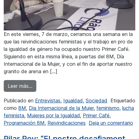
En este viernes, 7 de marzo, cerramos una semana en la
que las reivindicaciones feministas y el trabajo en pro de
la igualdad de género ha ocupado nuestro Primer Café.
Siguiendo en esta misma línea, a puertas del 8M, Día
Internacional de la Mujer, y con el fin de aportar nuestro
granito de arena en […]
from Toñi Artacho: “Desde el feminismo neces
Leer más…
Publicado en
Entrevistas
,
Igualdad
,
Sociedad
Etiquetado
como
8M
,
Dia Internacional de la Mujer
,
feminismo
,
lucha
feminista
,
Mujeres por la Igualdad
,
Primer Café
,
Programación 8M
,
Reivindicaciones
Deja un comentario
en Toñi Artacho: “Desde el feminismo necesitamos a los h
Pilar Rey: “El nostre desafiament