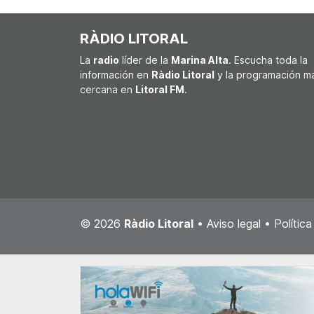
RÀDIO LITORAL
La
radio
líder de la
Marina Alta
. Escucha toda la
información en
Ràdio Litoral
y la programación m
cercana en
Litoral FM
.
© 2026
Ràdio Litoral
•
Aviso legal
•
Polític