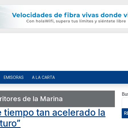
EMISORAS
A LA CARTA
Bu
ritores de la Marina
e tiempo tan acelerado la
R
turo”