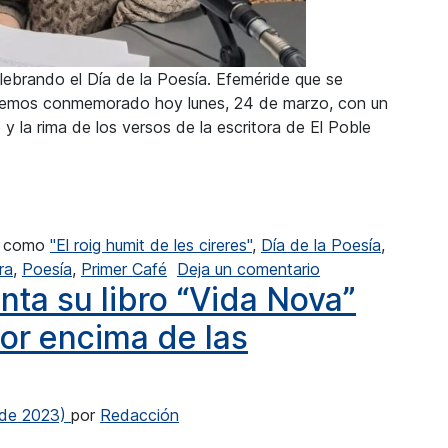
lebrando el Día de la Poesía. Efeméride que se
hemos conmemorado hoy lunes, 24 de marzo, con un
 y la rima de los versos de la escritora de El Poble
po tan acelerado la poesía puede tener futuro”
o como
"El roig humit de les cireres"
,
Día de la Poesía
,
en Empar Ferrer: 
ra
,
Poesía
,
Primer Café
Deja un comentario
ta su libro “Vida Nova”
por encima de las
 de 2023)
por
Redacción