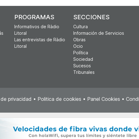
PROGRAMAS
SECCIONES
Informativos de Ràdio
Cultura
ás
Litoral
Información de Servicios
Las entrevistas de Ràdio
Obras
Litoral
Ocio
Política
Sociedad
Sucesos
Tribunales
a de privacidad
•
Politica de cookies
•
Panel Cookies
•
Condi