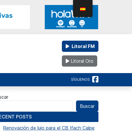
Litoral FM
Litoral Oro
SÍGUENOS
scar
Buscar
ECENT POSTS
Renovación de lujo para el CB Ifach Calpe