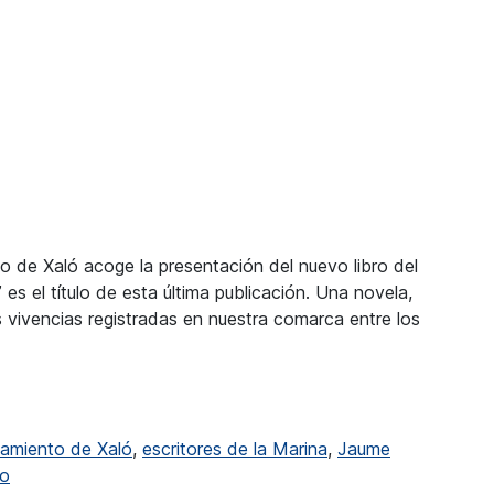
o de Xaló acoge la presentación del nuevo libro del
es el título de esta última publicación. Una novela,
s vivencias registradas en nuestra comarca entre los
libro “Vida Nova” donde exalta la vida por encima de las a
amiento de Xaló
,
escritores de la Marina
,
Jaume
en Jaume Noguera presenta su libro “Vida Nova” donde exal
io