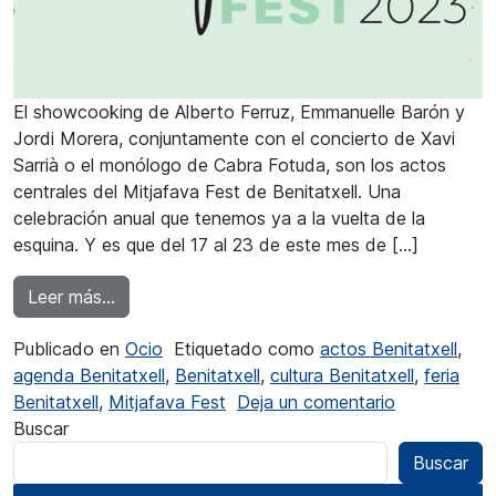
El showcooking de Alberto Ferruz, Emmanuelle Barón y
Jordi Morera, conjuntamente con el concierto de Xavi
Sarrià o el monólogo de Cabra Fotuda, son los actos
centrales del Mitjafava Fest de Benitatxell. Una
celebración anual que tenemos ya a la vuelta de la
esquina. Y es que del 17 al 23 de este mes de […]
from El Mitjafava Fest de Benitatxell promete l
Leer más…
Publicado en
Ocio
Etiquetado como
actos Benitatxell
,
agenda Benitatxell
,
Benitatxell
,
cultura Benitatxell
,
feria
en El Mitjaf
Benitatxell
,
Mitjafava Fest
Deja un comentario
Buscar
Buscar