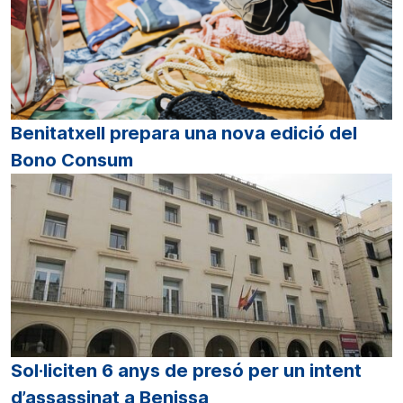
Benitatxell prepara una nova edició del
Bono Consum
Sol·liciten 6 anys de presó per un intent
d’assassinat a Benissa