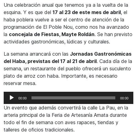
Una celebración anual que tenemos ya a la vuelta de la
esquina. Y es que del
17 al 23 de este mes de abril
, el
haba poblera vuelve a ser el centro de atención de la
programación de El Poble Nou, como nos ha avanzado
la
concejala de Fiestas, Mayte Roldán
. Se han previsto
actividades gastronómicas, lúdicas y culturales.
La semana arrancará con las
Jornadas Gastronómicas
del Haba, previstas del 17 al 21 de abril
. Cada día de la
semana, un restaurante del pueblo ofrecerá un suculento
plato de arroz con haba. Importante, es necesario
reservar mesa.
Reproductor
00:00
00:00
de
Un evento que además convertirá la calle La Pau, en la
audio
arteria principal de la Feria de Artesanía Amata durante
todo el fin de semana con aves rapaces, tiendas y
talleres de oficios tradicionales.