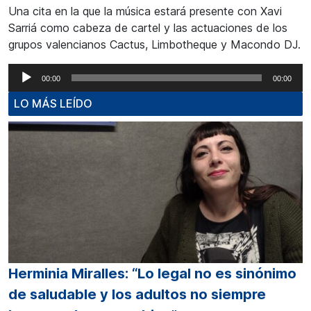
Una cita en la que la música estará presente con Xavi
Sarriá como cabeza de cartel y las actuaciones de los
grupos valencianos Cactus, Limbotheque y Macondo DJ.
Reproductor
00:00
00:00
de
LO MÁS LEÍDO
audio
Herminia Miralles: “Lo legal no es sinónimo
de saludable y los adultos no siempre