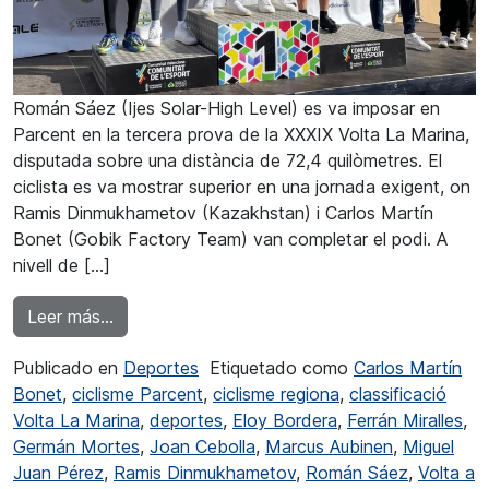
Román Sáez (Ijes Solar-High Level) es va imposar en
Parcent en la tercera prova de la XXXIX Volta La Marina,
disputada sobre una distància de 72,4 quilòmetres. El
ciclista es va mostrar superior en una jornada exigent, on
Ramis Dinmukhametov (Kazakhstan) i Carlos Martín
Bonet (Gobik Factory Team) van completar el podi. A
nivell de […]
from Román Sáez vencedor en l’etapa de Par
Leer más…
Publicado en
Deportes
Etiquetado como
Carlos Martín
Bonet
,
ciclisme Parcent
,
ciclisme regiona
,
classificació
Volta La Marina
,
deportes
,
Eloy Bordera
,
Ferrán Miralles
,
Germán Mortes
,
Joan Cebolla
,
Marcus Aubinen
,
Miguel
Juan Pérez
,
Ramis Dinmukhametov
,
Román Sáez
,
Volta a