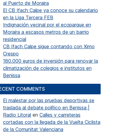
al Puerto de Moraira
El CB Ifach Calpe ya conoce su calendario
en la Liga Tercera FEB
Indignación vecinal por el ecoparque en
Moraira a escasos metros de un barrio
residencial
CB Ifach Calpe sigue contando con Ximo
Crespo
180.000 euros de inversión para renovar la
climatización de colegios e institutos en
Benissa
ECENT COMMENTS
El malestar por las pruebas deportivas se
traslada al debate político en Benissa |
Radio Litoral
en
Calles y carreteras
cortadas con la llegada de la Vuelta Ciclista
de la Comunitat Valenciana