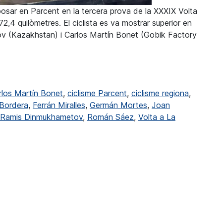
osar en Parcent en la tercera prova de la XXXIX Volta
2,4 quilòmetres. El ciclista es va mostrar superior en
v (Kazakhstan) i Carlos Martín Bonet (Gobik Factory
etapa de Parcent
rlos Martín Bonet
,
ciclisme Parcent
,
ciclisme regiona
,
 Bordera
,
Ferrán Miralles
,
Germán Mortes
,
Joan
Ramis Dinmukhametov
,
Román Sáez
,
Volta a La
ncedor en l’etapa de Parcent