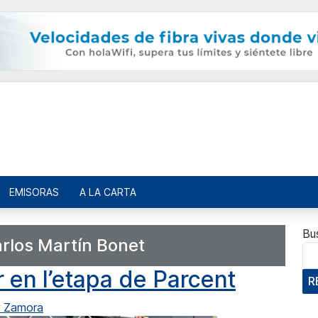
EMISORAS
A LA CARTA
Bu
rlos Martín Bonet
en l’etapa de Parcent
R
r Zamora