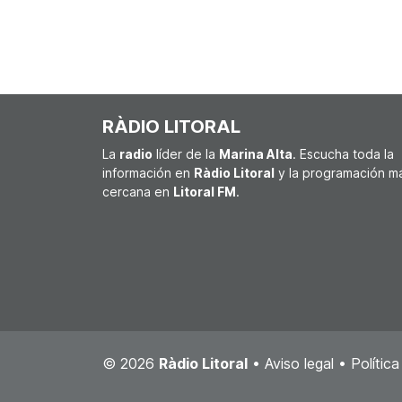
RÀDIO LITORAL
La
radio
líder de la
Marina Alta
. Escucha toda la
información en
Ràdio Litoral
y la programación m
cercana en
Litoral FM
.
© 2026
Ràdio Litoral
•
Aviso legal
•
Polític