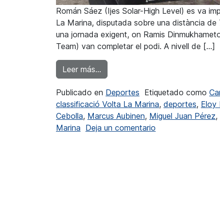
Román Sáez (Ijes Solar-High Level) es va imp
La Marina, disputada sobre una distància de 7
una jornada exigent, on Ramis Dinmukhameto
Team) van completar el podi. A nivell de […]
from Román Sáez vencedor en l’
Leer más…
Publicado en
Deportes
Etiquetado como
Ca
classificació Volta La Marina
,
deportes
,
Eloy
Cebolla
,
Marcus Aubinen
,
Miguel Juan Pérez
,
en Román Sáez ve
Marina
Deja un comentario