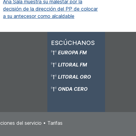
Ana Sala muestra su malestar por la
decisión de la dirección del PP de colocar
a su antecesor como alcaldable
ESCÚCHANOS
EUROPA FM
LITORAL FM
LITORAL ORO
ONDA CERO
ciones del servicio
•
Tarifas