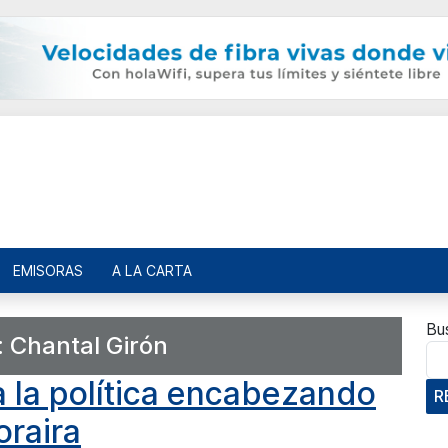
EMISORAS
A LA CARTA
Bu
:
Chantal Girón
a la política encabezando
R
oraira