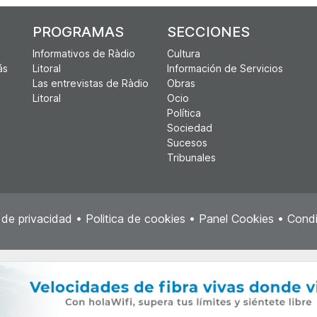
PROGRAMAS
SECCIONES
Informativos de Ràdio
Cultura
ás
Litoral
Información de Servicios
Las entrevistas de Ràdio
Obras
Litoral
Ocio
Política
Sociedad
Sucesos
Tribunales
a de privacidad
•
Politica de cookies
•
Panel Cookies
•
Condi