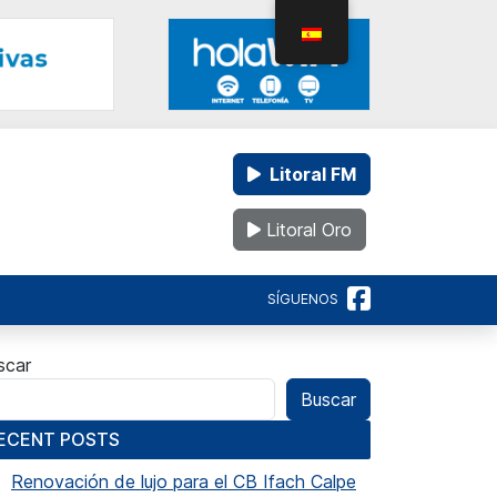
Litoral FM
Litoral Oro
SÍGUENOS
scar
Buscar
ECENT POSTS
Renovación de lujo para el CB Ifach Calpe