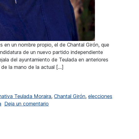
s en un nombre propio, el de Chantal Girón, que
candidatura de un nuevo partido independiente
ejala del ayuntamiento de Teulada en anteriores
 de la mano de la actual […]
olítica encabezando Alternativa Teulada Moraira
rnativa Teulada Moraira
,
Chantal Girón
,
elecciones
en Chantal Girón vuelve a la política 
a
Deja un comentario