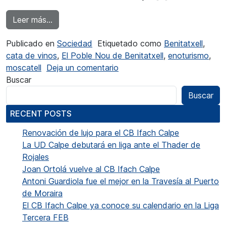
from Benitatxell lanza un ciclo de catas de vin
Leer más…
Publicado en
Sociedad
Etiquetado como
Benitatxell
,
cata de vinos
,
El Poble Nou de Benitatxell
,
enoturismo
,
en Benitatxell lanza un ciclo
moscatell
Deja un comentario
Buscar
Buscar
RECENT POSTS
Renovación de lujo para el CB Ifach Calpe
La UD Calpe debutará en liga ante el Thader de
Rojales
Joan Ortolá vuelve al CB Ifach Calpe
Antoni Guardiola fue el mejor en la Travesía al Puerto
de Moraira
El CB Ifach Calpe ya conoce su calendario en la Liga
Tercera FEB