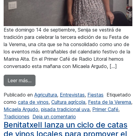
Este domingo 14 de septiembre, Senija se vestirá de
tradición para celebrar la tercera edición de su Festa de
la Verema, una cita que se ha consolidado como uno de
los eventos más entrañables del calendario festivo de la
Marina Alta. En el Primer Café de Radio Litoral hemos
conversado esta mañana con Micaela Argudo, […]
from Micaela Argudo: “La gente se lo pasa bo
Leer más…
Publicado en
Agricultura
,
Entrevistas
,
Fiestas
Etiquetado
como
cata de vinos
,
Cultura agrícola
,
Festa de la Verema
,
Micaela Argudo
,
pisada tradicional uva
,
Primer Café
,
en Micaela Argudo: “La ge
Tradiciones
Deja un comentario
Benitatxell lanza un ciclo de catas
de vinos locales para promover el