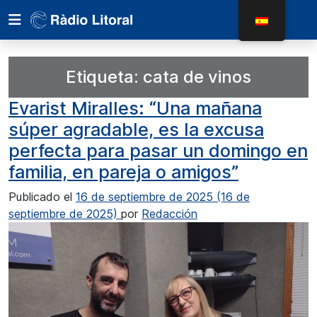
Etiqueta:
cata de vinos
Evarist Miralles: “Una mañana
súper agradable, es la excusa
perfecta para pasar un domingo en
familia, en pareja o amigos”
Publicado el
16 de septiembre de 2025
(16 de
septiembre de 2025)
por
Redacción