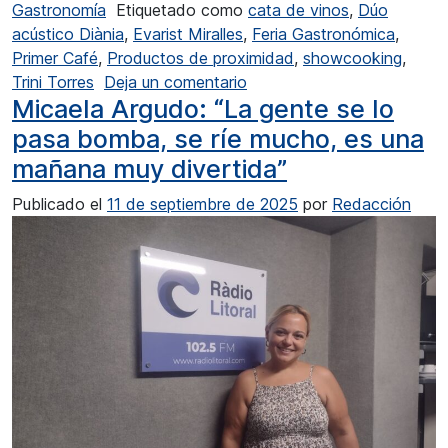
Gastronomía
Etiquetado como
cata de vinos
,
Dúo
acústico Diània
,
Evarist Miralles
,
Feria Gastronómica
,
Primer Café
,
Productos de proximidad
,
showcooking
,
en Evarist Miralles: “Una m
Trini Torres
Deja un comentario
Micaela Argudo: “La gente se lo
pasa bomba, se ríe mucho, es una
mañana muy divertida”
Publicado el
11 de septiembre de 2025
por
Redacción