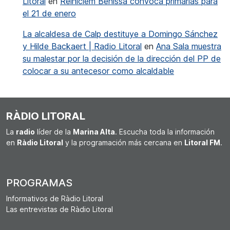
Litoral
en
Reiniciem Benissa convoca primarias para
el 21 de enero
La alcaldesa de Calp destituye a Domingo Sánchez
y Hilde Backaert | Radio Litoral
en
Ana Sala muestra
su malestar por la decisión de la dirección del PP de
colocar a su antecesor como alcaldable
RÀDIO LITORAL
La
radio
líder de la
Marina Alta
. Escucha toda la información
en
Ràdio Litoral
y la programación más cercana en
Litoral FM
.
PROGRAMAS
Informativos de Ràdio Litoral
Las entrevistas de Ràdio Litoral