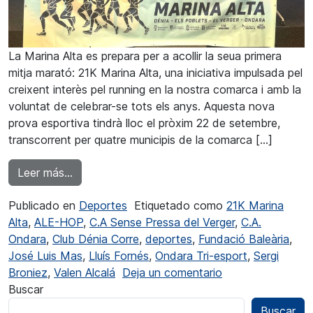
La Marina Alta es prepara per a acollir la seua primera
mitja marató: 21K Marina Alta, una iniciativa impulsada pel
creixent interès pel running en la nostra comarca i amb la
voluntat de celebrar-se tots els anys. Aquesta nova
prova esportiva tindrà lloc el pròxim 22 de setembre,
transcorrent per quatre municipis de la comarca […]
from La Marina Alta celebra la seua Primera M
Leer más…
Publicado en
Deportes
Etiquetado como
21K Marina
Alta
,
ALE-HOP
,
C.A Sense Pressa del Verger
,
C.A.
Ondara
,
Club Dénia Corre
,
deportes
,
Fundació Baleària
,
José Luis Mas
,
Lluís Fornés
,
Ondara Tri-esport
,
Sergi
en La Marina Alta
Broniez
,
Valen Alcalá
Deja un comentario
Buscar
Buscar