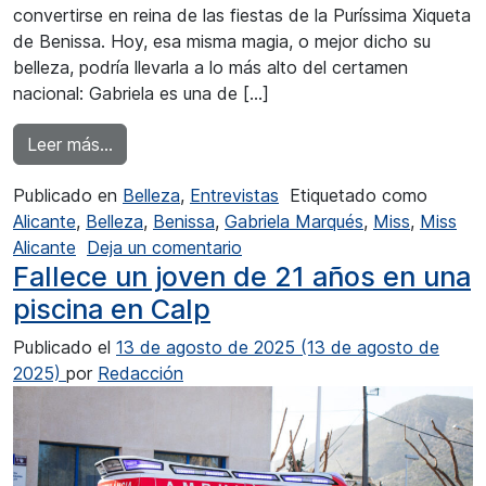
convertirse en reina de las fiestas de la Puríssima Xiqueta
de Benissa. Hoy, esa misma magia, o mejor dicho su
belleza, podría llevarla a lo más alto del certamen
nacional: Gabriela es una de […]
from Gabriela Marqués, de reina local a aspiran
Leer más…
Publicado en
Belleza
,
Entrevistas
Etiquetado como
Alicante
,
Belleza
,
Benissa
,
Gabriela Marqués
,
Miss
,
Miss
en Gabriela Marqués, de reina l
Alicante
Deja un comentario
Fallece un joven de 21 años en una
piscina en Calp
Publicado el
13 de agosto de 2025
(13 de agosto de
2025)
por
Redacción