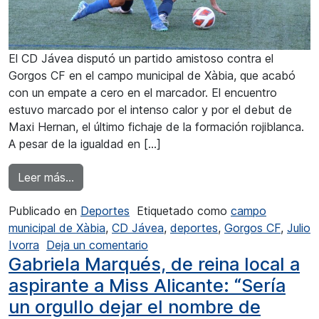
El CD Jávea disputó un partido amistoso contra el
Gorgos CF en el campo municipal de Xàbia, que acabó
con un empate a cero en el marcador. El encuentro
estuvo marcado por el intenso calor y por el debut de
Maxi Hernan, el último fichaje de la formación rojiblanca.
A pesar de la igualdad en […]
from Sin goles en el CD Jávea-Gorgos CF
Leer más…
Publicado en
Deportes
Etiquetado como
campo
municipal de Xàbia
,
CD Jávea
,
deportes
,
Gorgos CF
,
Julio
en Sin goles en el CD Jávea-Go
Ivorra
Deja un comentario
Gabriela Marqués, de reina local a
aspirante a Miss Alicante: “Sería
un orgullo dejar el nombre de