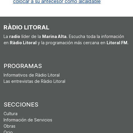
colocar a su antecesor como alcaldable
RÀDIO LITORAL
La
radio
líder de la
Marina Alta
. Escucha toda la información
en
Ràdio Litoral
y la programación más cercana en
Litoral FM
.
PROGRAMAS
Informativos de Ràdio Litoral
Las entrevistas de Ràdio Litoral
SECCIONES
Cultura
Información de Servicios
Obras
Ocio